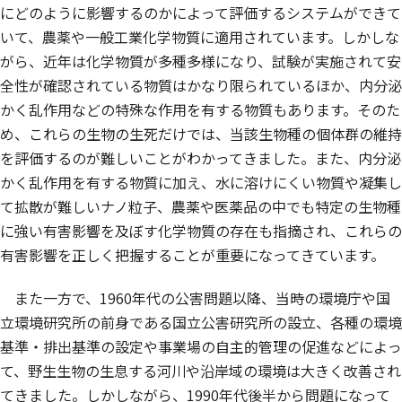
にどのように影響するのかによって評価するシステムができて
いて、農薬や一般工業化学物質に適用されています。しかしな
がら、近年は化学物質が多種多様になり、試験が実施されて安
全性が確認されている物質はかなり限られているほか、内分泌
かく乱作用などの特殊な作用を有する物質もあります。そのた
め、これらの生物の生死だけでは、当該生物種の個体群の維持
を評価するのが難しいことがわかってきました。また、内分泌
かく乱作用を有する物質に加え、水に溶けにくい物質や凝集し
て拡散が難しいナノ粒子、農薬や医薬品の中でも特定の生物種
に強い有害影響を及ぼす化学物質の存在も指摘され、これらの
有害影響を正しく把握することが重要になってきています。
また一方で、1960年代の公害問題以降、当時の環境庁や国
立環境研究所の前身である国立公害研究所の設立、各種の環境
基準・排出基準の設定や事業場の自主的管理の促進などによっ
て、野生生物の生息する河川や沿岸域の環境は大きく改善され
てきました。しかしながら、1990年代後半から問題になって