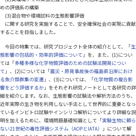
めの評価系の構築
(3)混合物や環境試料の生態影響評価
に関する研究を実施することで、安全確保社会の実現に貢献
することを目指しました。
今回の特集では、研究プロジェクト全体の紹介として、「
生
態影響の包括的・効率的評価について
」を、また、(1)につい
ては「
多種多様な化学物質評価のための試験法開発につい
て
」、(2)については「
震災・原発事故後の福島県沿岸におけ
る魚介類群集の変遷
」、(3)については、「
化学物質の複合影
響をどう評価するか
」をそれぞれ研究ノートとして各研究の詳
細を紹介します。なお、生態影響の試験法や解析方法のうち、
近年実際の生き物を利用しない手法として世界的に重要となっ
ているインビトロ試験やインシリコ解析についてより詳細な説
明を加えるために、環境問題基礎知識として「
実験生物に頼ら
ない21世紀の毒性評価システム（AOPとIATA）
」について解