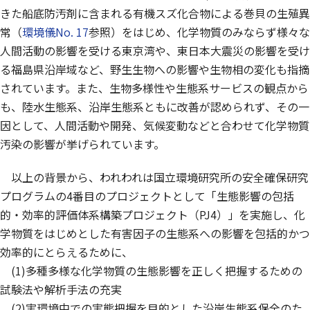
きた船底防汚剤に含まれる有機スズ化合物による巻貝の生殖異
常（
環境儀No. 17
参照）をはじめ、化学物質のみならず様々な
人間活動の影響を受ける東京湾や、東日本大震災の影響を受け
る福島県沿岸域など、野生生物への影響や生物相の変化も指摘
されています。また、生物多様性や生態系サービスの観点から
も、陸水生態系、沿岸生態系ともに改善が認められず、その一
因として、人間活動や開発、気候変動などと合わせて化学物質
汚染の影響が挙げられています。
以上の背景から、われわれは国立環境研究所の安全確保研究
プログラムの4番目のプロジェクトとして「生態影響の包括
的・効率的評価体系構築プロジェクト（PJ4）」を実施し、化
学物質をはじめとした有害因子の生態系への影響を包括的かつ
効率的にとらえるために、
(1)多種多様な化学物質の生態影響を正しく把握するための
試験法や解析手法の充実
(2)実環境中での実態把握を目的とした沿岸生態系保全のた