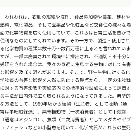
われわれは、衣服の繊維や洗剤、食品添加物や農薬、建材や
燃料、電化製品、そして医薬品や化粧品など衣食住の様々な場
面で化学物質を広く使用していて、これらは日常生活を豊かで
便利なものにしてくれています。その一方で、製造・使用され
る化学物質の種類は数十万〜数百万種に上るとも言われていま
すが、一部は廃棄されて環境中に排出され、不適切・不十分に
処理をされた場合は、我々の身近に生息する生物に対して有害
な影響を及ぼす恐れがあります。そこで、野生生物に対する化
学物質の有害な影響を未然に防止する観点から、一定の生物種
に対する有害影響を実験室内での標準的な試験によって評価す
る手法が国内外で広く取られるようになってきました。典型的
な方法として、1980年頃から植物（生産者）として藻類（通
常は単細胞緑藻）、無脊椎動物（一次消費者）として甲殻類
（通常はミジンコ）、魚類（二次消費者）としてメダカやゼブ
ラフィッシュなどの小型魚を用いて、化学物質がこれらの生死