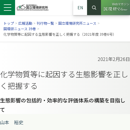
Webマガジン
EN
検索
（別ウイン
サイト内検索
トップ
>
広報活動
>
刊行物一覧
>
国立環境研究所ニュース
>
国環研ニュース 39巻
>
化学物質等に起因する生態影響を正しく把握する（2021年度 39巻6号）
2021年2月26日
化学物質等に起因する生態影響を正し
く把握する
生態影響の包括的・効率的な評価体系の構築を目指し
ンドウで開きます）
ウインドウで開きます）
別ウインドウで開きます）
て
山本 裕史