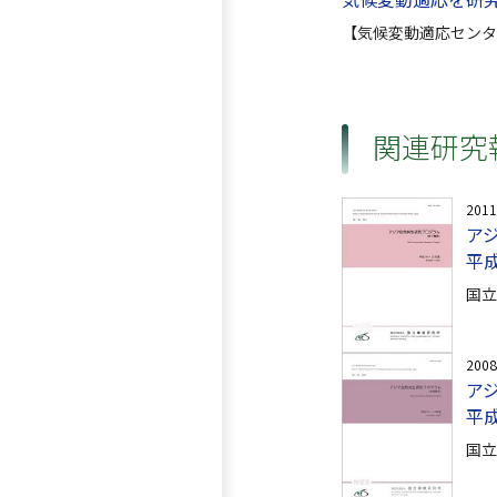
【気候変動適応センタ
関連研究
201
ア
平成
国立
200
ア
平成
国立