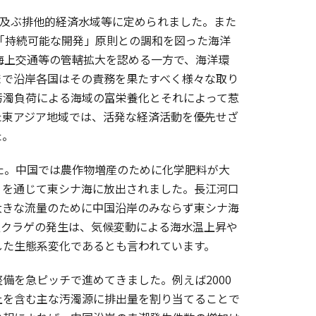
が及ぶ排他的経済水域等に定められました。また
は「持続可能な開発」原則との調和を図った海洋
海上交通等の管轄拡大を認める一方で、海洋環
まで沿岸各国はその責務を果たすべく様々な取り
汚濁負荷による海域の富栄養化とそれによって惹
た東アジア地域では、活発な経済活動を優先せざ
た。
た。中国では農作物増産のために化学肥料が大
）を通じて東シナ海に放出されました。長江河口
大きな流量のために中国沿岸のみならず東シナ海
型クラゲの発生は、気候変動による海水温上昇や
した生態系変化であるとも言われています。
を急ピッチで進めてきました。例えば2000
上を含む主な汚濁源に排出量を割り当てることで