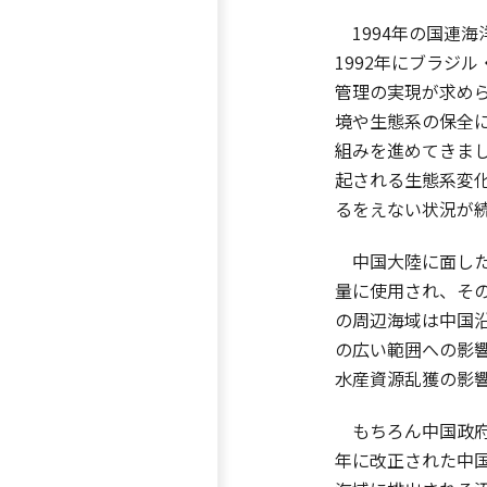
1994年の国連
1992年にブラジ
管理の実現が求め
境や生態系の保全
組みを進めてきま
起される生態系変
るをえない状況が
中国大陸に面した
量に使用され、そ
の周辺海域は中国
の広い範囲への影
水産資源乱獲の影
もちろん中国政府
年に改正された中