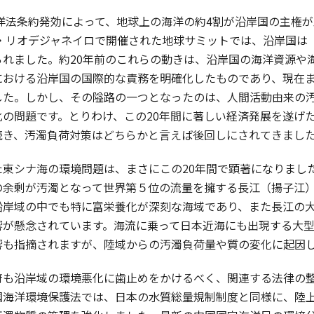
海洋法条約発効によって、地球上の海洋の約4割が沿岸国の主権
ル・リオデジャネイロで開催された地球サミットでは、沿岸国
られました。約20年前のこれらの動きは、沿岸国の海洋資源や
における沿岸国の国際的な責務を明確化したものであり、現在
した。しかし、その隘路の一つとなったのは、人間活動由来の
化の問題です。とりわけ、この20年間に著しい経済発展を遂げ
続き、汚濁負荷対策はどちらかと言えば後回しにされてきまし
東シナ海の環境問題は、まさにこの20年間で顕著になりまし
の余剰が汚濁となって世界第５位の流量を擁する長江（揚子江
沿岸域の中でも特に富栄養化が深刻な海域であり、また長江の
響が懸念されています。海流に乗って日本近海にも出現する大
響も指摘されますが、陸域からの汚濁負荷量や質の変化に起因
も沿岸域の環境悪化に歯止めをかけるべく、関連する法律の整備
国海洋環境保護法では、日本の水質総量規制制度と同様に、陸