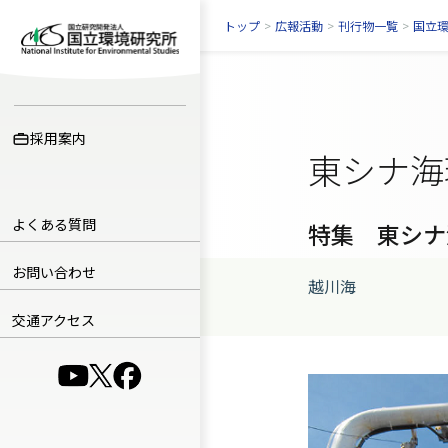
トップ
>
広報活動
>
刊行物一覧
>
国立
採用案内
東シナ海
よくある質問
特集 東シナ
お問い合わせ
越川海
交通アクセス
（別ウインドウで開きます）
（別ウインドウで開きます）
（別ウインドウで開きます）