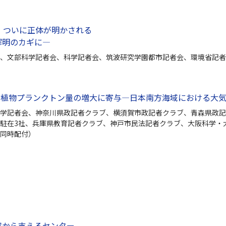
、ついに正体が明かされる
解明のカギに—
、文部科学記者会、科学記者会、筑波研究学園都市記者会、環境省記者
分は植物プランクトン量の増大に寄与—日本南方海域における大
学記者会、神奈川県政記者クラブ、横須賀市政記者クラブ、青森県政記
駐在3社、兵庫県教育記者クラブ、神戸市民法記者クラブ、大阪科学・
同時配付）
究から支えるセンター