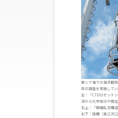
東シナ海での海洋観測
年の調査を実施して
左：「CTDロゼット
深から化学成分や微生
右上：「微細乱流構造
右下：陸棚（長江河口