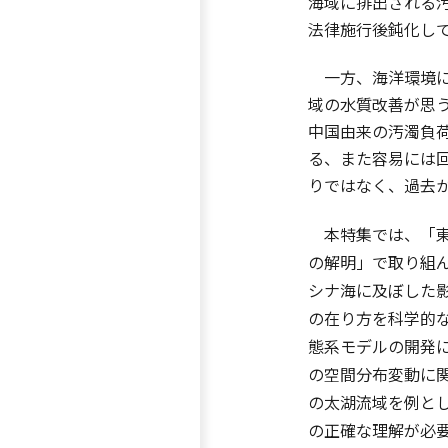
海域に排出される
法律施行後鈍化し
一方、海洋環境に
域の水質改善が思
中国由来の汚濁負
る、また容易には
りではなく、過去
本特集では、「東
の解明」で取り組
シナ海に及ぼした
の在り方を科学的
態系モデルの開発
の空間分布変動に
の太湖流域を例と
の正確な理解が必