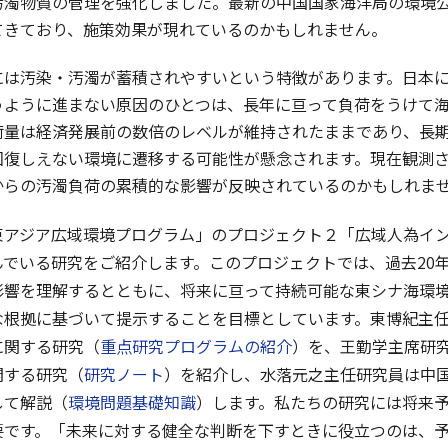
汚濁物質の管理を強化しました。最新の中国国家海洋局の環境
てきており、施策効果が現れているのかもしれません。
は汚染・汚濁が蓄積されやすいという特徴があります。日本に
うように進まない原因のひとつは、長年に亘って負荷をうけて
荷量は経済発展前の数倍のレベルが維持されたままであり、長
回復しえない環境に遷移する可能性が懸念されます。現在観測
からの汚濁負荷の累積的な影響が反映されているのかもしれま
アジア広域環境プログラム」のプロジェクト２「広域人為イン
んでいる研究をご紹介します。このプロジェクトでは、過去20
影響を理解するとともに、将来に亘って持続可能な東シナ海環
な根拠に基づいて提示することを目標としています。東博紀主
に関する研究（
重点研究プログラムの紹介
）を、王勤学主席研究
関する研究（
研究ノート
）を紹介し、水落元之主任研究員は中
して解説（
環境問題基礎知識
）します。私たちの研究には将来
要です。「未来に対する健全な判断を下すときに役立つのは、