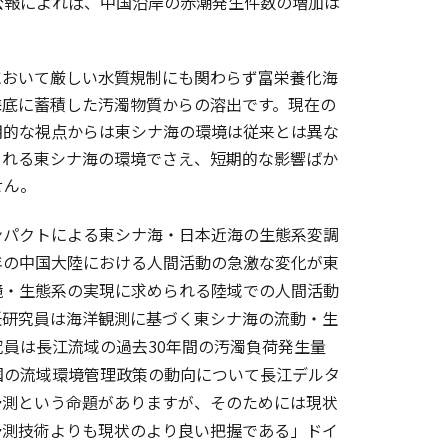
公報によれば、中国沿岸の赤潮発生件数の増加は
おいて厳しい水質規制にも関わらず富栄養化海
海底に蓄積した汚濁物質からの溶出です。現在の
期的な視点からは東シナ海の環境は従来とは異な
される東シナ海の環境でさえ、短期的な影響ばか
せん。
パクトによる東シナ海・日本近海の生態系変調
年の中国大陸における人間活動の急激な変化が東
境・生態系の実現に求められる陸域での人間活動
任研究員は海洋観測に基づく東シナ海の流動・生
員は長江流域の過去30年間の汚濁負荷発生量
国の流域環境管理政策の動向について長江デルタ
予測という命題がありますが、そのためには現状
予測技術よりも現状のより良い把握である」ドイ