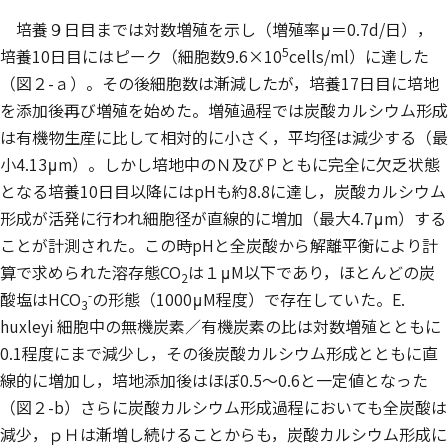
培養９日目までは対数増殖を示し（増殖率μ＝0.7d/日），
5
培養10日目にはピーク（細胞数9.6×10
cells/ml）に達した
（図２-ａ）。その後細胞数は漸減したが，培養17日目に培地
を添加後再び増殖を始めた。増殖過程では炭酸カルシウム形成
は有機物生産に比して相対的に小さく，平均径は減少する（最
小4.13μm）。しかし培地中のＮ及びＰともに完全に欠乏状態
となる培養10日目以降にはpHも約8.8に達し，炭酸カルシウム
形成が活発に行われ細胞径が直線的に増加（最大4.7μm）する
ことが計測された。この時pHと全炭酸から解離平衡により計
算で求められた溶存態CO
は１μM以下であり，ほとんどの炭
2
-
酸塩はHCO
の形態（1000μM程度）で存在していた。
E.
3
huxleyi
細胞中の無機炭素／有機炭素の比は対数増殖とともに
0.1程度にまで減少し，その後炭酸カルシウム形成とともに直
線的に増加し，培地添加後はほぼ0.5～0.6と一定値となった
（図２-b）さらに炭酸カルシウム形成過程においても全炭酸は
減少，ｐＨは漸増し続けることからも，炭酸カルシウム形成に