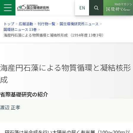
Webマガジン
EN
検索
（別ウイン
サイト内検索
トップ
>
広報活動
>
刊行物一覧
>
国立環境研究所ニュース
>
国環研ニュース 13巻
>
海産円石藻による物質循環と凝結核形成 （1994年度 13巻3号）
海産円石藻による物質循環と凝結核形
成
省際基礎研究の紹介
ンドウで開きます）
ウインドウで開きます）
別ウインドウで開きます）
渡辺 正孝
円石藻は光合成を行い太陽光の届く有光層（100～200ｍ以