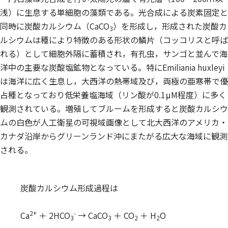
浅）に生息する単細胞の藻類である。光合成による炭素固定と
同時に炭酸カルシウム（CaCO
）を形成し，形成された炭酸カ
3
ルシウムは種により特徴のある形状の鱗片（コッコリスと呼ば
れる）として細胞外隔に蓄積され，有孔虫，サンゴと並んで海
洋中の主要な炭酸塩鉱物となっている。特に
Emiliania huxleyi
は海洋に広く生息し，大西洋の熱帯域及び，両極の亜寒帯で優
占種となっており低栄養塩海域（リン酸が0.1μM程度）に多く
観測されている。増殖してブルームを形成すると炭酸カルシウ
ムの白色が人工衛星の可視域画像として北大西洋のアメリカ・
カナダ沿岸からグリーンランド沖にまたがる広大な海域に観測
される。
炭酸カルシウム形成過程は
2+
-
Ca
＋ 2HCO
→ CaCO
＋ CO
＋ H
O
3
3
2
2