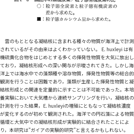
雲のもととなる凝結核に含まれる種々の物質が海洋上で計測
されているがその由来はよくわかっていない。
E. huxleyi
は有
機硫黄化合物をはじめとする多くの揮発性物質を大気に放出し
ており，凝結核形成への深い関与が示唆されてきた。しかし海
洋上では海水中での藻類種や溶存物質，揮発性物質等の総合的
観測を行うことは困難であり，藻類が生産した揮発性物質と凝
結核形成との関連を定量的に示すことは不可能であった。本培
養実験において大気槽から連続サンプリングを行い，凝結核の
計測を行った結果，
E. huxleyi
の増殖にともなって凝結核濃度
が変化するのが初めて観測された。海洋での円石藻による物質
循環と大気中での凝結核形成が実験的に結合されたことによ
り，本研究は”ガイアの実験的研究”と言えるかもしれない。