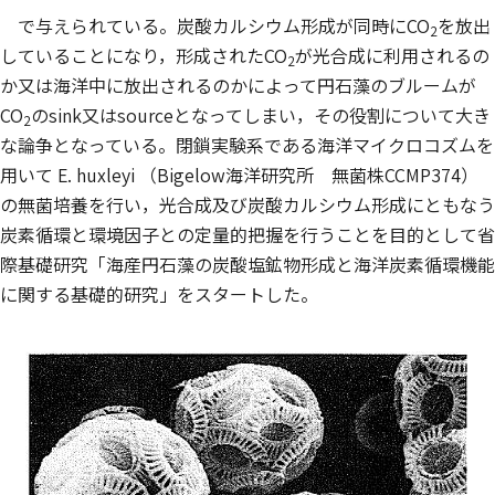
で与えられている。炭酸カルシウム形成が同時にCO
を放出
2
していることになり，形成されたCO
が光合成に利用されるの
2
か又は海洋中に放出されるのかによって円石藻のブルームが
CO
のsink又はsourceとなってしまい，その役割について大き
2
な論争となっている。閉鎖実験系である海洋マイクロコズムを
用いて
E. huxleyi
（Bigelow海洋研究所 無菌株CCMP374）
の無菌培養を行い，光合成及び炭酸カルシウム形成にともなう
炭素循環と環境因子との定量的把握を行うことを目的として省
際基礎研究「海産円石藻の炭酸塩鉱物形成と海洋炭素循環機能
に関する基礎的研究」をスタートした。