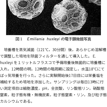
培養槽を蒸気滅菌（121℃，30分間）後，あらかじめ溶解槽
で調整した培地を除菌フィルターを通して導入した。
E.
huxleyi
を１リットルフラスコで予備培養後無菌的に培養槽に
入れ，12時間の明，12時間の暗周期に設定し，水温18℃にて
ばっ気培養を行った。さらに実験開始後17日目には栄養塩を
補給するため培地を添加した。サンプリングは毎日13時に行
い測定項目は細胞濃度，pH，全炭酸，リン酸態リン，硝酸態
窒素，粒子態有機・無機炭素，粒子態窒素・リン，及び粒子態
カルシウムである。