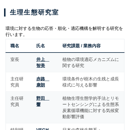
生理生態研究室
環境に対する生物の応答・順化・適応機構を解明する研究を
行います。
職名
氏名
研究課題 / 業務内容
室長
井上
植物の環境適応メカニズムに
智美
関する研究
主任研
赤路
環境条件が樹木の生残と成長
究員
康朗
様式に与える影響
主任研
野田
植物生理生態学的手法とリモ
究員
響
ートセンシングによる生態系
炭素循環機能に対する気候変
動影響評価
特別研
VEGH
日本の森林生態系・