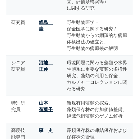
立、評価系構築等）
に関する研究
研究員
鍋島
野生動物医学・
圭
保全医学に関する研究 /
野生動物からの網羅的な病原
体検出法の確立と、
野生動物の病原叢の解明
シニア
河地
環境問題に関わる藻類や水界
研究員
正伸
生態系に重要な藻類の多様性
研究、藻類の利用と保全、
カルチャーコレクションに関
わる研究
特別研
山本
新規有用藻類の探索、
究員
荷葉子
藻類保存株の付加価値整備、
絶滅危惧藻類のゲノム解析
高度技
森 史
藻類保存株の凍結保存および
能専門
保存株の管理