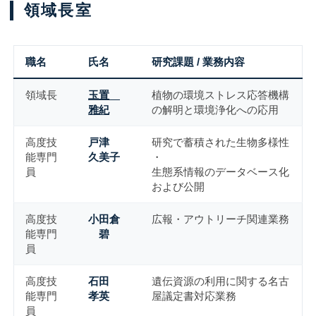
領域長室
職名
氏名
研究課題 / 業務内容
領域長
玉置
植物の環境ストレス応答機構
雅紀
の解明と環境浄化への応用
高度技
戸津
研究で蓄積された生物多様性
能専門
久美子
・
員
生態系情報のデータベース化
および公開
高度技
小田倉
広報・アウトリーチ関連業務
能専門
碧
員
高度技
石田
遺伝資源の利用に関する名古
能専門
孝英
屋議定書対応業務
員