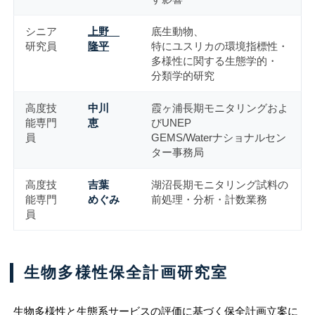
シニア
上野
底生動物、
研究員
隆平
特にユスリカの環境指標性・
多様性に関する生態学的・
分類学的研究
高度技
中川
霞ヶ浦長期モニタリングおよ
能専門
恵
びUNEP
員
GEMS/Waterナショナルセン
ター事務局
高度技
吉葉
湖沼長期モニタリング試料の
能専門
めぐみ
前処理・分析・計数業務
員
生物多様性保全計画研究室
生物多様性と生態系サービスの評価に基づく保全計画立案に