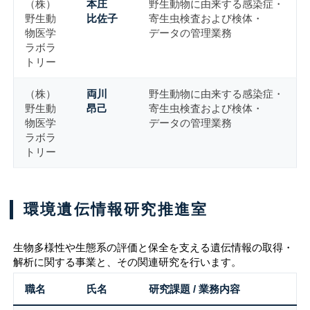
（株）
本庄
野生動物に由来する感染症・
野生動
比佐子
寄生虫検査および検体・
物医学
データの管理業務
ラボラ
トリー
（株）
両川
野生動物に由来する感染症・
野生動
昂己
寄生虫検査および検体・
物医学
データの管理業務
ラボラ
トリー
環境遺伝情報研究推進室
生物多様性や生態系の評価と保全を支える遺伝情報の取得・
解析に関する事業と、その関連研究を行います。
職名
氏名
研究課題 / 業務内容