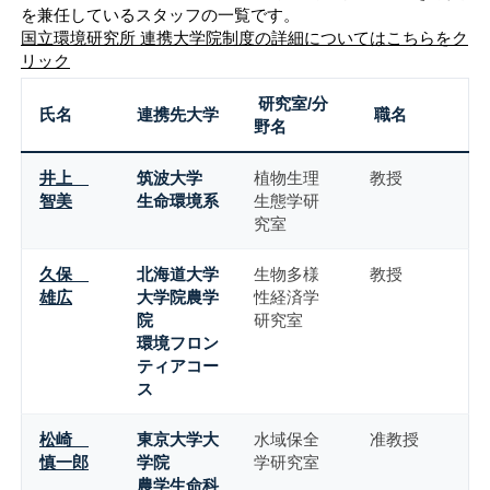
を兼任しているスタッフの一覧です。
国立環境研究所 連携大学院制度の詳細についてはこちらをク
リック
研究室/分
氏名
連携先大学
職名
野名
井上
筑波大学
植物生理
教授
智美
生命環境系
生態学研
究室
久保
北海道大学
生物多様
教授
雄広
大学院農学
性経済学
院
研究室
環境フロン
ティアコー
ス
松崎
東京大学大
水域保全
准教授
慎一郎
学院
学研究室
農学生命科