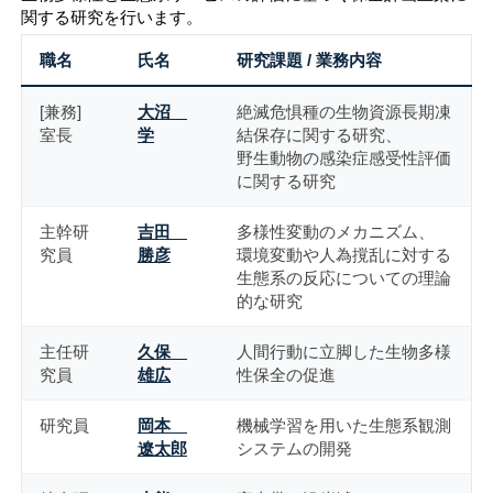
関する研究を行います。
職名
氏名
研究課題 / 業務内容
[兼務]
大沼
絶滅危惧種の生物資源長期凍
室長
学
結保存に関する研究、
野生動物の感染症感受性評価
に関する研究
主幹研
吉田
多様性変動のメカニズム、
究員
勝彦
環境変動や人為撹乱に対する
生態系の反応についての理論
的な研究
主任研
久保
人間行動に立脚した生物多様
究員
雄広
性保全の促進
研究員
岡本
機械学習を用いた生態系観測
遼太郎
システムの開発