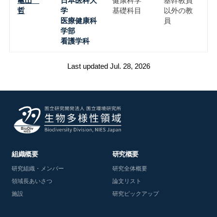
亀山
日本医科大
健康科学
基幹教員
哲
学
基礎科目
以外の教
医療健康科
員
学部
看護学科
Last updated Jul. 28, 2026
組織概要
研究概要
研究組織・メンバー
研究全体概要
領域長あいさつ
論文リスト
施設
研究ピックアップ