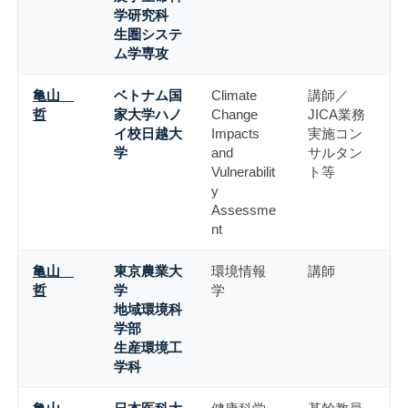
学研究科
生圏システ
ム学専攻
亀山
ベトナム国
Climate
講師／
哲
家大学ハノ
Change
JICA業務
イ校日越大
Impacts
実施コン
学
and
サルタン
Vulnerabilit
ト等
y
Assessme
nt
亀山
東京農業大
環境情報
講師
哲
学
学
地域環境科
学部
生産環境工
学科