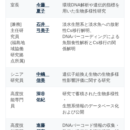
室長
今藤
環境DNA解析や遺伝的指標を
夏子
用いた生物多様性研究
[兼務]
石井
淡水生態系と淡水魚への放射
主任研
弓美子
性Cs移行解明、
究員
DNAバーコーディングによる
(福島地
魚類食性解析とCs移行の関
域協働
係解明
研究拠
点所属)
シニア
中嶋
遺伝子組換え生物の生物多様
研究員
信美
性影響評価に関する研究
高度技
深谷
研究で蓄積された生物多様性
能専門
佑紀
・
員
生態系情報のデータベース化
および公開
高度技
進藤
DNAバーコード情報の収集・