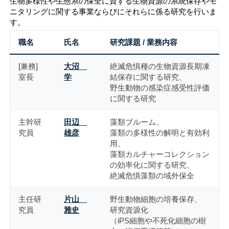
生物多様性や生態系の保全に資する生物資源の系統保存やモ
ニタリングに関する事業ならびにそれらに係る研究を行いま
す。
職名
氏名
研究課題 / 業務内容
[兼務]
大沼
絶滅危惧種の生物資源長期凍
室長
学
結保存に関する研究、
野生動物の感染症感受性評価
に関する研究
主幹研
田辺
藻類ブルーム、
究員
雄彦
藻類の多様性の解明と有効利
用、
藻類カルチャーコレクション
の効率化に関する研究、
絶滅危惧藻類の域外保全
主任研
片山
野生動物細胞の培養保存、
究員
雅史
研究資源化
（iPS細胞や不死化細胞の樹