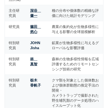
主任研
深谷
種の分布や個体数の精緻な評
究員
肇一
価に向けた統計モデリング
研究員
篠田
農業の集約化が生物多様性に
悠心
与える影響の全球規模解析
特別研
JOHN
鉱業が生物多様性に与えるグ
究員
Jisha
ローバルな影響評価
特別研
林
森林の生物多様性情報を広域
究員
真智
評価するためのリモートセン
シング技術の研究
特別研
栃木
クマ類を対象とした個体数お
究員
香帆子
よび個体群動態の推定手法の
開発・
カメラトラップで撮影された
野生哺乳類のデータ処理のハ
イスループット化