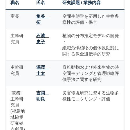
職名
氏名
研究課題 / 業務内容
室長
角谷
空間生態学を応用した生物多
拓
様性の評価・保全
主幹研
石濱
植物の分布推定モデルの開発
究員
史子
・
絶滅危惧植物の個体数動態に
関する保全遺伝学的研究
主幹研
深澤
脊椎動物および外来生物の時
究員
圭太
空間モデリングと管理戦略評
価手法に関する研究
[兼務]
吉岡
災害環境研究に資する生物多
主幹研
明良
様性モニタリング・評価
究員
(福島地
域協働
研究拠
点所属)