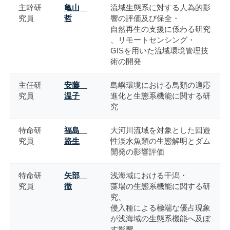
主幹研
亀山
流域生態系に対する人為的影
究員
哲
響の評価及び保全・
自然再生の支援に係わる研究
、リモートセンシング・
GISを用いた流域環境管理技
術の開発
主任研
安藤
島嶼環境における鳥類の適応
究員
温子
進化と生態系機能に関する研
究
特命研
福島
大河川流域を対象とした回遊
究員
路生
性淡水魚類の生態解明とダム
開発の影響評価
特命研
矢部
浅海域における干潟・
究員
徹
藻場の生態系機能に関する研
究、
侵入種による極端な優占現象
が浅海域の生態系機能へ及ぼ
す影響