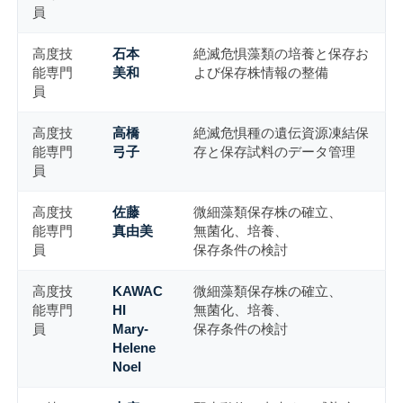
員
高度技
石本
絶滅危惧藻類の培養と保存お
能専門
美和
よび保存株情報の整備
員
高度技
高橋
絶滅危惧種の遺伝資源凍結保
能専門
弓子
存と保存試料のデータ管理
員
高度技
佐藤
微細藻類保存株の確立、
能専門
真由美
無菌化、培養、
員
保存条件の検討
高度技
KAWAC
微細藻類保存株の確立、
能専門
HI
無菌化、培養、
員
Mary-
保存条件の検討
Helene
Noel