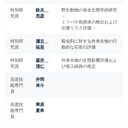
特別研
鈴木
野生動物の保全生態学的研究
究員
亮彦
－
ミツバチ病原体の検出および
伝播リスク評価－
特別研
瀬古
殺虫剤に対する外来生物の行
究員
祐吾
動的な応答の評価
特別研
森井
外来生物の生態影響評価およ
究員
清仁
び侵入経路の推定
高度技
井岡
能専門
来斗
員
高度技
華原
能専門
夏希
員