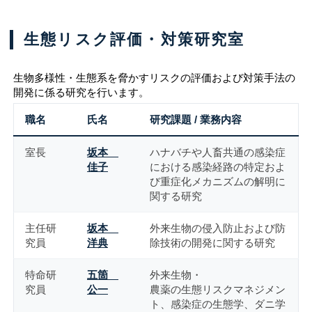
生態リスク評価・対策研究室
生物多様性・生態系を脅かすリスクの評価および対策手法の
開発に係る研究を行います。
職名
氏名
研究課題 / 業務内容
室長
坂本
ハナバチや人畜共通の感染症
佳子
における感染経路の特定およ
び重症化メカニズムの解明に
関する研究
主任研
坂本
外来生物の侵入防止および防
究員
洋典
除技術の開発に関する研究
特命研
五箇
外来生物・
究員
公一
農薬の生態リスクマネジメン
ト、感染症の生態学、ダニ学