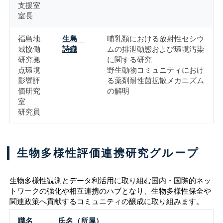
支援室
室長
福島地
生島
哺乳類における放射性セシウ
域協働
詩織
ムの排泄動態および環境汚染
研究拠
に関する研究
点環境
野生動物コミュニティにおけ
影響評
る薬剤耐性菌拡散メカニズム
価研究
の解明
室
研究員
生物多様性評価連携研究グループ
生物多様性観測とデータ利活用に取り組む国内・国際的ネッ
トワークの強化や相互連携のハブとなり、生物多様性保全や
関連政策へ貢献するコミュニティの醸成に取り組みます。
職名
氏名（所属）