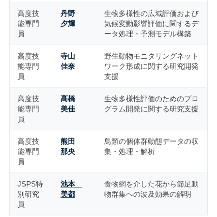
高度技
丹野
生物多様性の広域評価および
能専門
夕輝
気候変動影響評価に関するデ
員
ータ処理・予測モデル構築
高度技
寺山
野生動物モニタリングネット
能専門
佳奈
ワーク形成に関する研究開発
員
支援
高度技
髙橋
生物多様性評価のためのプロ
能専門
美佳
グラム開発に関する研究支援
員
高度技
熊田
鳥類の個体群動態データの収
能専門
那央
集・処理・解析
員
JSPS特
池本
食物網を介した花から節足動
別研究
美都
物群集への波及効果の解明
員