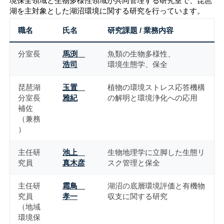
境保全領域と生物多様性領域が共同管理する研究室で、琵琶
湖を主対象とした湖沼環境に関する研究を行っています。
職名
氏名
研究課題 / 業務内容
分室長
馬渕
魚類の生物多様性、
浩司
環境生態学、保全
琵琶湖
玉置
植物の環境ストレス応答機構
分室長
雅紀
の解明と環境浄化への応用
補佐
（兼務
）
主任研
池上
生物地理学に立脚した生態リ
究員
真木彦
スク管理と保全
主任研
霜鳥
湖沼の底層環境評価と有機物
究員
孝一
収支に関する研究
（地域
環境保