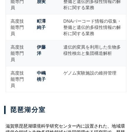
能専門
朋実
整備と遺伝的多様性情報の解
員
析に関する業務
高度技
町澤
DNAバーコード情報の収集・
能専門
純子
整備と遺伝的多様性情報の解
員
析に関する業務
高度技
伊藤
遺伝的変異を利用した生物多
能専門
洋
様性検出と集団構造解析
員
高度技
中嶋
ゲノム実験施設の維持管理
能専門
桃子
員
琵琶湖分室
滋賀県琵琶湖環境科学研究センター内に設置された、地域環