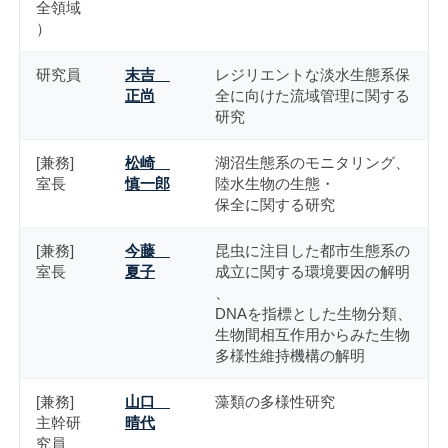
全領域
）
研究員
末吉
レジリエントな淡水生態系保
正尚
全に向けた流域管理に関する
研究
[兼務]
松崎
湖沼生態系のモニタリング、
室長
慎一郎
陸水生物の生態・
保全に関する研究
[兼務]
今藤
昆虫に注目した都市生態系の
室長
夏子
成立に関する環境要因の解明
、
DNAを指標とした生物分類、
生物間相互作用からみた生物
多様性維持機構の解明
[兼務]
山口
藻類の多様性研究
主幹研
晴代
究員