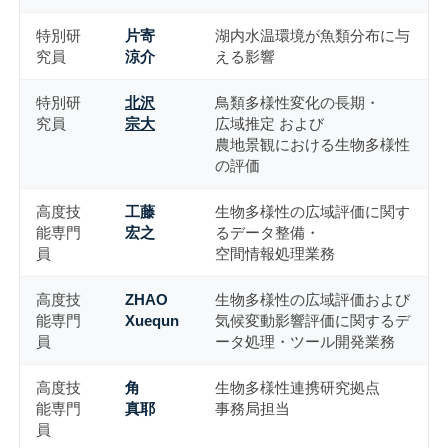
特別研
片寄
湖内水温環境が魚類分布に与
究員
涼介
える影響
特別研
北沢
鳥類多様性変化の長期・
究員
宗大
広域推定 および
農地景観における生物多様性
の評価
高度技
工藤
生物多様性の広域評価に関す
能専門
宏之
るデータ整備・
員
空間情報処理業務
高度技
ZHAO
生物多様性の広域評価および
能専門
Xuequn
気候変動影響評価に関するデ
員
ータ処理・ツール開発業務
高度技
角
生物多様性連携研究拠点
能専門
真耶
事務局担当
員