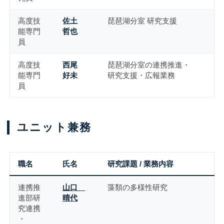
高度技
佐土
琵琶湖分室 研究支援
能専門
哲也
員
高度技
西尾
琵琶湖分室の連携推進・
能専門
好未
研究支援・広報業務
員
ユニット兼務
職名
氏名
研究課題 / 業務内容
連携推
山口
藻類の多様性研究
進部研
晴代
究連携
・