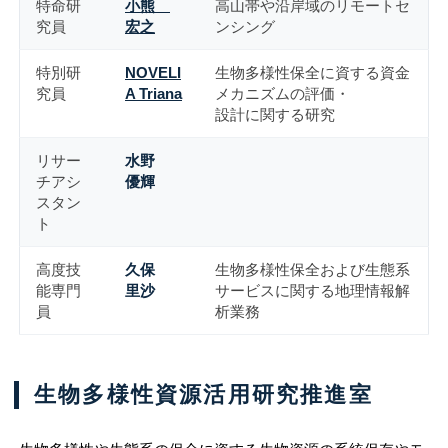
特命研
小熊
高山帯や沿岸域のリモートセ
究員
宏之
ンシング
特別研
NOVELI
生物多様性保全に資する資金
究員
A Triana
メカニズムの評価・
設計に関する研究
リサー
水野
チアシ
優輝
スタン
ト
高度技
久保
生物多様性保全および生態系
能専門
里沙
サービスに関する地理情報解
員
析業務
生物多様性資源活用研究推進室