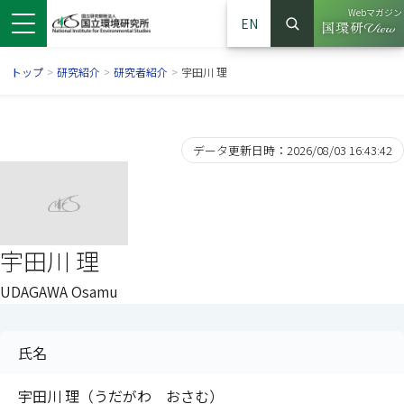
Webマガジン
EN
検索
（別ウイン
サイト内検索
トップ
>
研究紹介
>
研究者紹介
>
宇田川 理
データ更新日時：2026/08/03 16:43:42
宇田川 理
UDAGAWA Osamu
ンドウで開きます）
ウインドウで開きます）
別ウインドウで開きます）
氏名
宇田川 理（うだがわ おさむ）