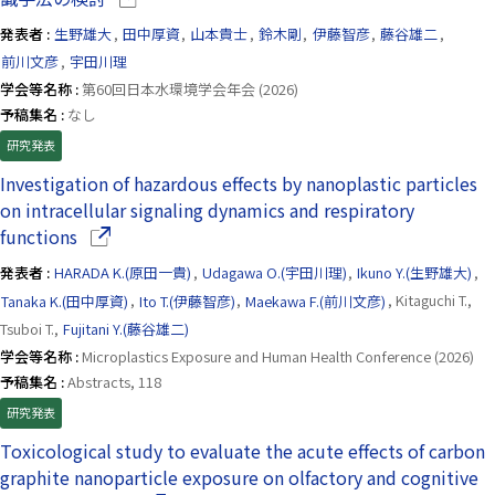
発表者 :
生野雄大
,
田中厚資
,
山本貴士
,
鈴木剛
,
伊藤智彦
,
藤谷雄二
,
前川文彦
,
宇田川理
学会等名称 :
第60回日本水環境学会年会 (2026)
予稿集名 :
なし
研究発表
Investigation of hazardous effects by nanoplastic particles
on intracellular signaling dynamics and respiratory
（別ウインドウで開きます）
functions
発表者 :
HARADA K.(原田一貴)
,
Udagawa O.(宇田川理)
,
Ikuno Y.(生野雄大)
,
Tanaka K.(田中厚資)
,
Ito T.(伊藤智彦)
,
Maekawa F.(前川文彦)
, Kitaguchi T.,
Tsuboi T.,
Fujitani Y.(藤谷雄二)
学会等名称 :
Microplastics Exposure and Human Health Conference (2026)
予稿集名 :
Abstracts, 118
研究発表
Toxicological study to evaluate the acute effects of carbon
graphite nanoparticle exposure on olfactory and cognitive