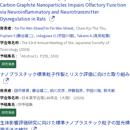
Carbon Graphite Nanoparticles Impairs Olfactory Function
via Neuroinflammatory and Neurotransmitter
（別ウインドウで開きます）
Dysregulation in Rats
発表者 :
Tin-Tin-Win-Shwe(Tin-Tin-Win-Shwe)
, Chaw Kyi Tha Thu,
Fujitani Y.(藤谷雄二)
,
Udagawa O.(宇田川理)
,
Takami A.(高見昭憲)
学会等名称 :
The 53rd Annual Meeting of the Japanese Society of
Toxicology (2026)
予稿集名 :
「Abstract」P291, S501
研究発表
ナノプラスチック標準粒子作製とリスク評価に向けた取り組み
発表者 :
田中厚資
,
藤谷雄二
,
前川文彦
,
伊藤智彦
,
宇田川理
,
鈴木剛
学会等名称 :
日本薬学会第146年会（大阪） (2026)
予稿集名 :
同予稿集
研究発表
生体影響評価研究に向けた標準ナノプラスチック粒子の蛍光標
（別ウインドウで開きます）
識手法の検討