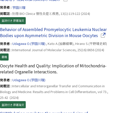
発表者 :
宇田川理
掲載誌 :
別冊 BIO Clinica 慢性炎症と疾患, 13(1):119-122 (2024)
査読付き 原著論文
Behavior of Assembled Promyelocytic Leukemia Nuclear
（別ウ
Bodies upon Asymmetric Division in Mouse Oocytes
発表者 :
Udagawa O.(宇田川理)
, Kato A.(加藤綾華), Hirano S.(平野靖史郎)
掲載誌 :
International Journal of Molecular Sciences, 25(16):8656 (2024)
書籍
Oocyte Health and Quality: Implication of Mitochondria-
related Organelle Interactions.
発表者 :
Udagawa O.(宇田川理)
掲載誌 :
Intercellular and Interorganellar Transfer and Communication in
Biology and Medicine. Results and Problems in Cell Differentiation, vol 73.,
25-42 (2024)
査読付き 原著論文