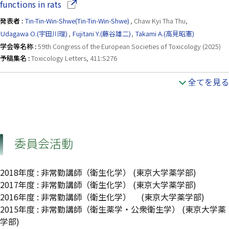
（別ウインドウで開きます）
functions in rats
発表者 :
Tin-Tin-Win-Shwe(Tin-Tin-Win-Shwe)
, Chaw Kyi Tha Thu,
Udagawa O.(宇田川理)
,
Fujitani Y.(藤谷雄二)
,
Takami A.(高見昭憲)
学会等名称 :
59th Congress of the European Societies of Toxicology (2025)
予稿集名 :
Toxicology Letters, 411:S276
全てを見る
委員会活動
2018年度
:
非常勤講師（衛生化学）
(東京大学薬学部)
2017年度
:
非常勤講師（衛生化学）
(東京大学薬学部)
2016年度
:
非常勤講師（衛生化学）
(東京大学薬学部)
2015年度
:
非常勤講師（衛生薬学・公衆衛生学）
(東京大学薬
学部)