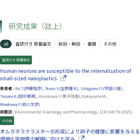
研究成果（誌上）
all
査読付き 原著論文
総説・解説
書籍
その他
査読付き 原著論文
Human neurons are susceptible to the internalization of
（別ウインドウで開きます）
small-sized nanoplastics
発表者 :
Ito T.(伊藤智彦)
,
Ikuno Y.(生野雄大)
,
Udagawa O.(宇田川理)
,
Tanaka K.(田中厚資)
, Kurokawa Y.(黒河佳香), Kakeyama M.,
Maekawa F.(前川文彦)
掲載誌 :
Environmental Toxicology and Pharmacology, 118:104776 (2025)
その他
オルガネラクラスターの形成により卵子の健康に影響を与える
（別ウインドウで開きます）
環境化学物質の解明に向けた試み