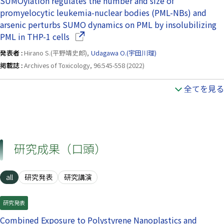
SUMOylation regulates the number and size of
promyelocytic leukemia-nuclear bodies (PML-NBs) and
arsenic perturbs SUMO dynamics on PML by insolubilizing
（別ウインドウで開きます）
PML in THP-1 cells
発表者 :
Hirano S.(平野靖史郎),
Udagawa O.(宇田川理)
掲載誌 :
Archives of Toxicology, 96:545-558 (2022)
全てを見る
研究成果（口頭）
all
研究発表
研究講演
研究発表
Combined Exposure to Polystyrene Nanoplastics and