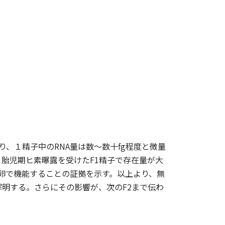
NAであり、１精子中のRNA量は数〜数十fg程度と微量
、胎児期ヒ素曝露を受けたF1精子で存在量が大
Aが受精卵で機能することの証拠を示す。以上より、無
明する。さらにその影響が、次のF2まで伝わ