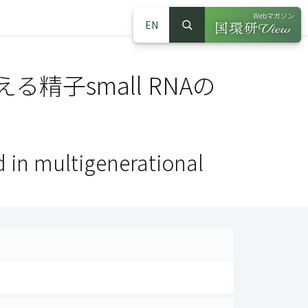
Webマガジン
EN
検索
（別ウインドウで
サイト内検索
子small RNAの
d in multigenerational