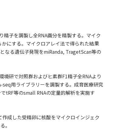
より精子を調製し全RNA画分を精製する。マイク
明らかにする。マイクロアレイ法で得られた結果
る遺伝子発現をmiRanda, TragetScan等の
seq：環境研で対照群およびヒ素群F1精子全RNAより
 RNA-seq用ライブラリーを調製する。成育医療研究
F等のsmall RNAの定量的解析を実施す
って作成した受精卵に核酸をマイクロインジェク
する。