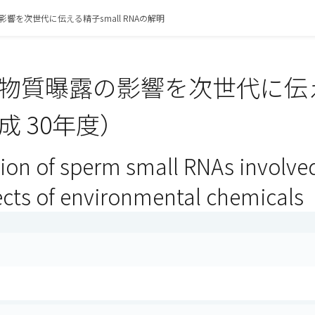
響を次世代に伝える精子small RNAの解明
物質曝露の影響を次世代に伝える精
成 30年度）
tion of sperm small RNAs involve
ects of environmental chemicals