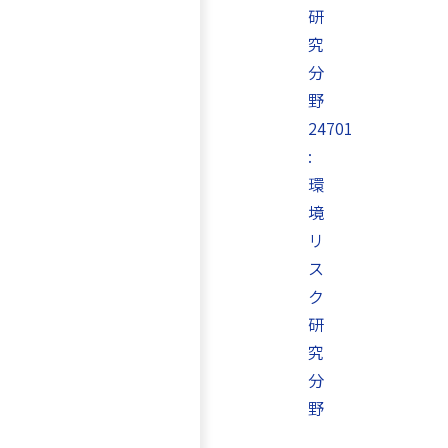
研
究
分
野
24701
:
環
境
リ
ス
ク
研
究
分
野