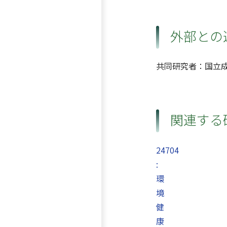
外部との
共同研究者：国立
関連する
24704
:
環
境
健
康