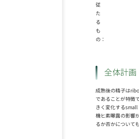
従
た
る
も
の：
全体計画
成熟後の精子はribo
であることが特徴で
きく変化するsmal
機ヒ素曝露の影響
るか否かについても、