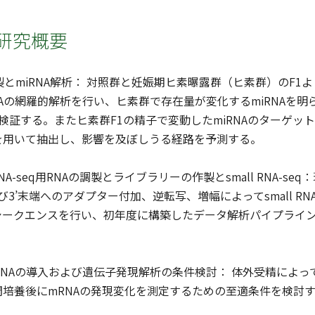
研究概要
製とmiRNA解析： 対照群と妊娠期ヒ素曝露群（ヒ素群）のF1
NAの網羅的解析を行い、ヒ素群で存在量が変化するmiRNAを
PCRで検証する。またヒ素群F1の精子で変動したmiRNAのターゲットとな
を用いて抽出し、影響を及ぼしうる経路を予測する。
 RNA-seq用RNAの調製とライブラリーの作製とsmall RNA-
5’および3’末端へのアダプター付加、逆転写、増幅によってsmall
ークエンスを行い、初年度に構築したデータ解析パイプラインでtR
RNAの導入および遺伝子発現解析の条件検討： 体外受精によ
培養後にmRNAの発現変化を測定するための至適条件を検討