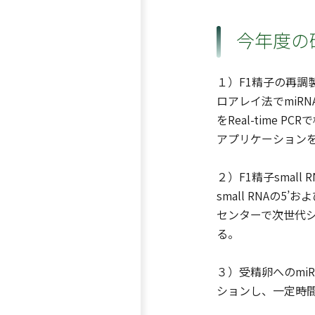
今年度の
１）F1精子の再調
ロアレイ法でmiR
をReal-time 
アプリケーション
２）F1精子small
small RNAの
センターで次世代シ
る。
３）受精卵へのmi
ションし、一定時間