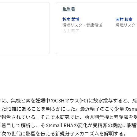
担当者
鈴木 武博
岡村 和幸
環境リスク・健康領域
環境リスク
古山 昭子
に、無機ヒ素を妊娠中のC3Hマウス(F0)に飲水投与すると、
たF1雄にあることを明らかにした。最近精子のごく少量のsmal
報告されている。そこで本研究では、胎児期無機ヒ素曝露を受けたF
Aに着目して解析し、そのsmall RNAの変化が受精卵の機能
て次の世代に影響を伝える新規分子メカニズムを解明する。