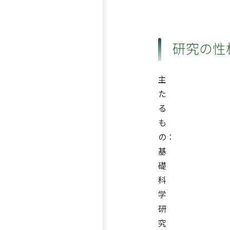
研究の性
主
た
る
も
の：
基
礎
科
学
研
究