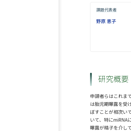
課題代表者
野原 恵子
研究概要
申請者らはこれまで
は胎児期曝露を受け
ぼすことが相次いで
いて、特にmiRN
曝露が精子を介し