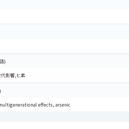
語)
多世代影響,ヒ素
)
ultigenerational effects, arsenic