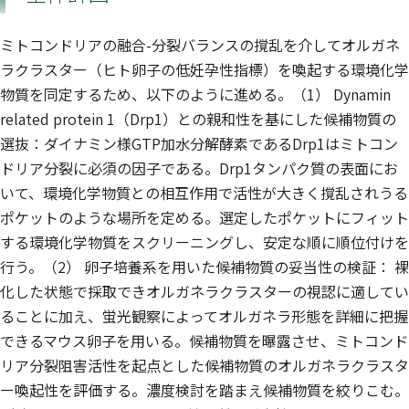
ミトコンドリアの融合-分裂バランスの撹乱を介してオルガネ
ラクラスター（ヒト卵子の低妊孕性指標）を喚起する環境化学
物質を同定するため、以下のように進める。（1） Dynamin
related protein 1（Drp1）との親和性を基にした候補物質の
選抜：ダイナミン様GTP加水分解酵素であるDrp1はミトコン
ドリア分裂に必須の因子である。Drp1タンパク質の表面にお
いて、環境化学物質との相互作用で活性が大きく撹乱されうる
ポケットのような場所を定める。選定したポケットにフィット
する環境化学物質をスクリーニングし、安定な順に順位付けを
行う。（2） 卵子培養系を用いた候補物質の妥当性の検証： 裸
化した状態で採取できオルガネラクラスターの視認に適してい
ることに加え、蛍光観察によってオルガネラ形態を詳細に把握
できるマウス卵子を用いる。候補物質を曝露させ、ミトコンド
リア分裂阻害活性を起点とした候補物質のオルガネラクラスタ
ー喚起性を評価する。濃度検討を踏まえ候補物質を絞りこむ。