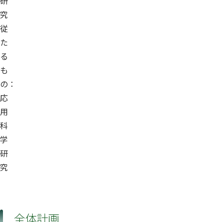
研
究
従
た
る
も
の：
応
用
科
学
研
究
全体計画