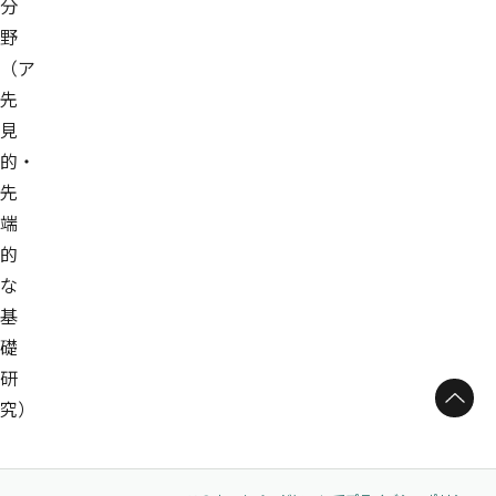
分
野
（ア
先
見
的・
先
端
的
な
基
礎
研
ページトップへ
究）