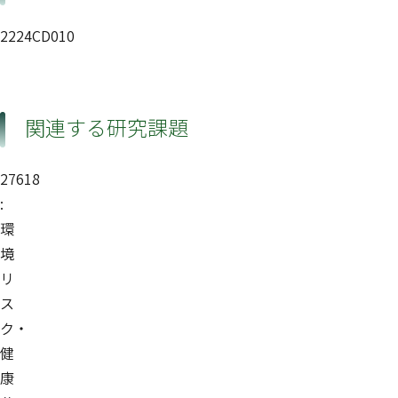
2224CD010
関連する研究課題
27618
:
環
境
リ
ス
ク・
健
康