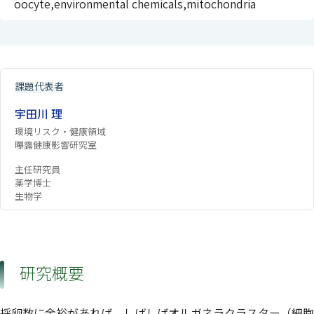
oocyte,environmental chemicals,mitochondria
課題代表者
宇田川 理
環境リスク・健康領域
曝露健康影響研究室
主任研究員
薬学博士
生物学
研究概要
採卵数に余裕があれば、しばしばオルガネラクラスター（細胞