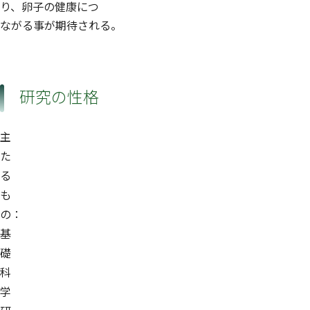
り、卵子の健康につ
ながる事が期待される。
研究の性格
主
た
る
も
の：
基
礎
科
学