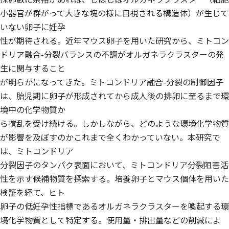
小器官が群がって大きな塊の様に目視される構造体）が生じて
いない卵子に妊孕
性が期待される。近年マウス卵子を用いた研究から、ミトコン
ドリア融合-分裂バランスの不調がオルガネラクラスターの発
生に関与すること
が明らかになってきた。ミトコンドリア融合-分裂の制御因子
は、胎児期に卵子が形成されてから成人後の排卵に至るまで環
境中の化学物質か
ら撹乱を受け続ける。しかしながら、どのような環境化学物質
が影響を及ぼすのかこれまで全くわかっていない。本研究で
は、ミトコンドリア
分裂因子のタンパク表面において、ミトコンドリア分裂阻害活
性を示す候補物質を探索する。培養卵子とマウス個体を用いた
検証を経て、ヒト
卵子の低妊孕性指標であるオルガネラクラスターを喚起する環
境化学物質として特定する。使用量・排出量などの削減によ