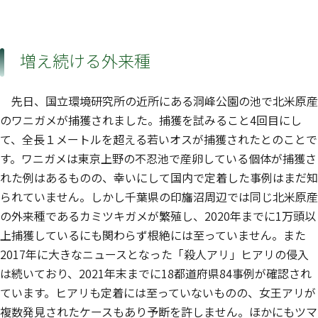
増え続ける外来種
先日、国立環境研究所の近所にある洞峰公園の池で北米原産
のワニガメが捕獲されました。捕獲を試みること4回目にし
て、全長１メートルを超える若いオスが捕獲されたとのことで
す。ワニガメは東京上野の不忍池で産卵している個体が捕獲さ
れた例はあるものの、幸いにして国内で定着した事例はまだ知
られていません。しかし千葉県の印旛沼周辺では同じ北米原産
の外来種であるカミツキガメが繁殖し、2020年までに1万頭以
上捕獲しているにも関わらず根絶には至っていません。また
2017年に大きなニュースとなった「殺人アリ」ヒアリの侵入
は続いており、2021年末までに18都道府県84事例が確認され
ています。ヒアリも定着には至っていないものの、女王アリが
複数発見されたケースもあり予断を許しません。ほかにもツマ