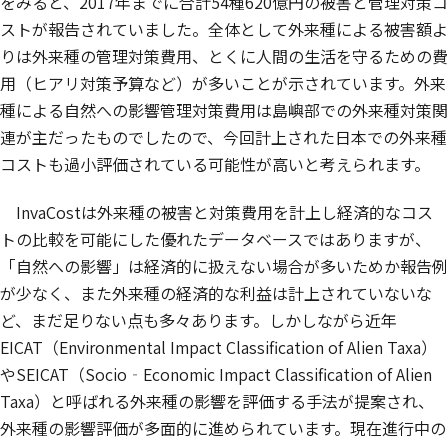
をみると、2017年までに合計54種620億円の被害と管理対策コ
ストが報告されていました。全体として外来種による被害額よ
りは外来種の管理対策費用、とくに人間の生活を守るための費
用（ヒアリ対策予算など）が多いことが示されています。外来
種による自然への影響管理対策費用は島嶼部での外来種対策関
連が主だったものでしたので、今回計上された日本での外来種
コストも過小評価されている可能性が高いと考えられます。
InvaCostは外来種の被害と対策費用を計上し経済的なコス
トの比較を可能にした優れたデータベースではありますが、
「自然への影響」は経済的に扱えない場合が多いためか報告例
が少なく、また外来種の経済的な利益は計上されていないな
ど、まだ足りない点も多々あります。しかしながら近年
EICAT（Environmental Impact Classification of Alien Taxa）
やSEICAT（Socio‐Economic Impact Classification of Alien
Taxa）と呼ばれる外来種の影響を評価する手法が提案され、
外来種の影響評価が多面的に進められています。現在進行中の