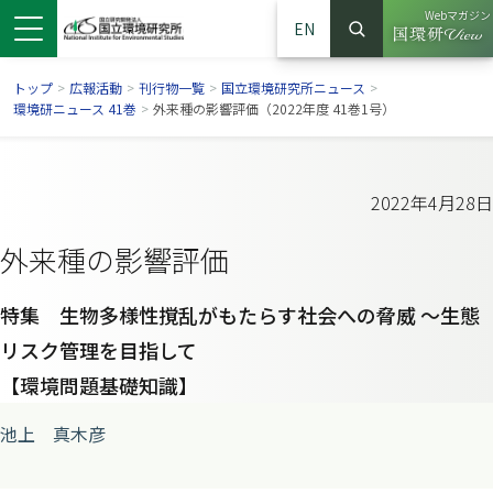
Webマガジン
EN
検索
（別ウイン
サイト内検索
トップ
>
広報活動
>
刊行物一覧
>
国立環境研究所ニュース
>
環境研ニュース 41巻
>
外来種の影響評価（2022年度 41巻1号）
2022年4月28日
外来種の影響評価
特集 生物多様性撹乱がもたらす社会への脅威 ～生態
リスク管理を目指して
【環境問題基礎知識】
ンドウで開きます）
ウインドウで開きます）
別ウインドウで開きます）
池上 真木彦