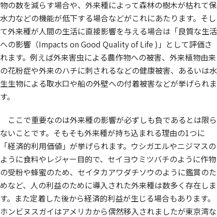
物の数を減らす場合や、外来種によって森林の樹木が枯れて保
水力などの機能が低下する場合などがこれにあたります。そし
て外来種が人間の生活に直接影響を与える場合は「良質な生活
への影響（Impacts on Good Quality of Life )」として評価さ
れます。例えば外来害虫による農作物への被害、外来植物由来
の花粉症や外来のハチに刺されるなどの健康被害、あるいは水
生生物による取水口や船の外壁への付着被害などが挙げられま
す。
ここで重要なのは外来種の影響が必ずしも負であるとは限ら
ないことです。そもそも外来種が持ち込まれる理由の1つに
「経済的利用価値」が挙げられます。ウシガエルやニジマスの
ように食料やレジャー目的で、セイヨウミツバチのように作物
の受粉や蜂蜜のため、セイタカアワダチソウのように鑑賞のた
めなど、人の利益のために導入された外来種は数多く存在しま
す。また定着した後から経済的利益が生じる場合もあります。
ホンビヌスガイはアメリカから偶然移入されましたが東京湾な