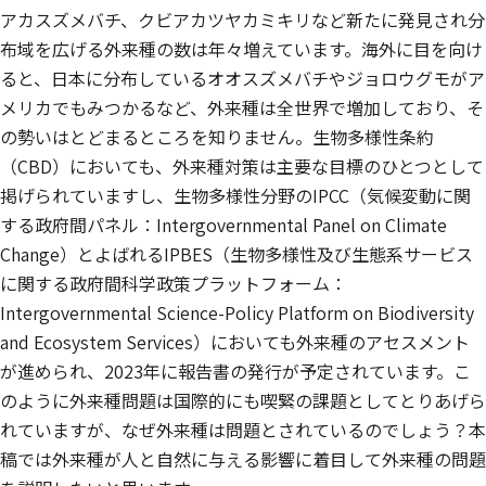
アカスズメバチ、クビアカツヤカミキリなど新たに発見され分
布域を広げる外来種の数は年々増えています。海外に目を向け
ると、日本に分布しているオオスズメバチやジョロウグモがア
メリカでもみつかるなど、外来種は全世界で増加しており、そ
の勢いはとどまるところを知りません。生物多様性条約
（CBD）においても、外来種対策は主要な目標のひとつとして
掲げられていますし、生物多様性分野のIPCC（気候変動に関
する政府間パネル：Intergovernmental Panel on Climate
Change）とよばれるIPBES（生物多様性及び生態系サービス
に関する政府間科学政策プラットフォーム：
Intergovernmental Science-Policy Platform on Biodiversity
and Ecosystem Services）においても外来種のアセスメント
が進められ、2023年に報告書の発行が予定されています。こ
のように外来種問題は国際的にも喫緊の課題としてとりあげら
れていますが、なぜ外来種は問題とされているのでしょう？本
稿では外来種が人と自然に与える影響に着目して外来種の問題