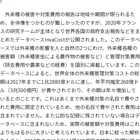
外来種の被害や対策費用の報告は地域や期間が限られるた
め、全体像をつかむのが難しかったのですが、2020年フラン
スの研究チームが主体となり世界各国の政府支出報告などをま
とめたデータベースInvaCostが公開されました。このデータベ
ースでは外来種の影響を人と自然の2つにわけ、外来種各種の
被害額（外来種害虫による農作物の被害など）と管理対策費用
（除去費用や農薬などの経費）を国別に掲載しています。この
データベースによると、世界全体の外来種管理対策コストの総
額は2017年までに1兆2880億ドルに達し、年平均推定268億ド
ル（3兆500億円）が費やされており、その額は年々増加して
いるとのことです。これはあくまで外来種対策の名目で費やさ
れた費用に限定されているため、他の名目で費やされた費用は
含まれていません。また公的な記録に残されていない場合はデ
ータベースに含まれないため、実際の被害額や対策費用はこれ
よりもはるかに大きいと考えられています。日本に絞った解析