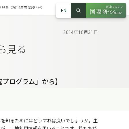
Webマガジン
る（2014年度 33巻4号）
EN
検索
（別ウインドウで
サイト内検索
2014年10月31日
ら見る
究プログラム」から】
を知るためにはどうすれば良いでしょうか。生
法が、土地利用情報を用いることです。私たちが