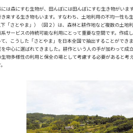
には森にすむ生物が、田んぼには田んぼにすむ生き物がいます
行き来する生き物もいます。すなわち、土地利用の不均一性も
以下「さとやま」）（図２）は、森林と耕作地など複数の土地
態系サービスの持続可能な利用にとって重要な空間です。作成
って、こうした「さとやま」を日本全国で抽出することができ
域を中心に選ばれてきました。耕作という人の手が加わって成
の生物多様性の利用と保全の場として考慮する必要があると考
す。