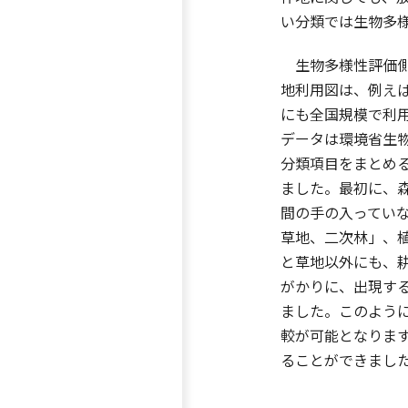
い分類では生物多
生物多様性評価側
地利用図は、例え
にも全国規模で利
データは環境省生
分類項目をまとめ
ました。最初に、
間の手の入ってい
草地、二次林」、
と草地以外にも、
がかりに、出現す
ました。このよう
較が可能となりま
ることができまし