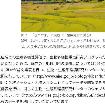
図２ 「さとやま」の風景（千葉県内にて撮影）
背後にはかつて薪とりに利用されていたと思われる林、
ど、人の手が加わった複数の土地利用から形成されてい
広域での生物多様性評価は、生物多様性重点研究プログラムだ
いただくために、既存の土地利用図の問題点については201
に小川ほかが論文発表を行い、生物・生態系環境研究センター
っています（http://www.nies.go.jp/biology/kiban
用：２次メッシュ・３次メッシュ」としてデータが閲覧できま
文発表を行い、同じく生物・生態系環境研究センターのウェブ
ます（http://www.nies.go.jp/biology/kiban/SI
れらのデータを利用していただいています。