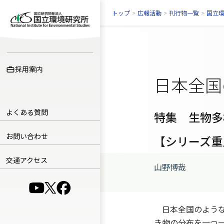
トップ
>
広報活動
>
刊行物一覧
>
国立
採用案内
日本全国
よくある質問
特集 生物多
お問い合わせ
【シリーズ重
交通アクセス
山野博哉
（別ウインドウで開きます）
（別ウインドウで開きます）
（別ウインドウで開きます）
日本全国のような
き物の分布を一つ