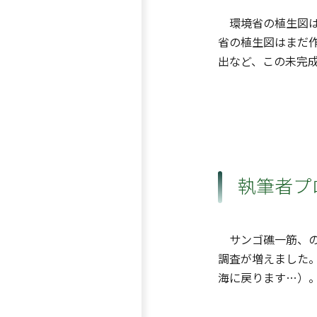
環境省の植生図は1
省の植生図はまだ
出など、この未完
執筆者プ
サンゴ礁一筋、の
調査が増えました
海に戻ります…）