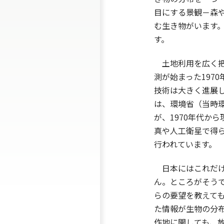
目にする景観－森
む生き物がいます
す。
土地利用を広く把
測が始まった197
技術は大きく進展
は、環境省（当時
が、1970年代か
真や人工衛星で得
行われています。
日本にはこれだけ
ん。ところがそう
らの要望を教えて
た情報が生物の分
作地に関しても、