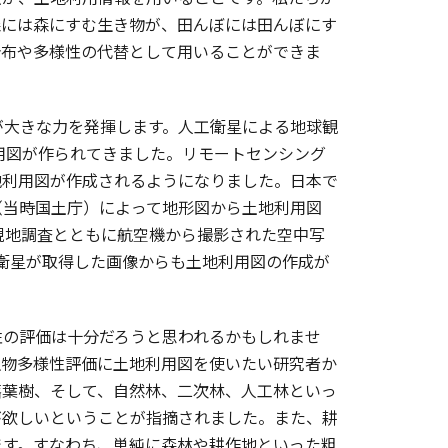
森には森にすむ生き物が、田んぼには田んぼにす
分布や多様性の代替として用いることができま
大きな力を発揮します。人工衛星による地球観
利用図が作られてきました。リモートセンシング
地利用図が作成されるようになりました。日本で
（当時国土庁）によって地形図から土地利用図
は現地調査とともに航空機から撮影された空中写
S衛星が取得した画像からも土地利用図の作成が
の評価は十分だろうと思われるかもしれませ
生物多様性評価に土地利用図を使いたい研究者か
落葉樹、そして、自然林、二次林、人工林といっ
が欲しいということが指摘されました。また、耕
ます。すなわち、単純に森林や耕作地といった粗