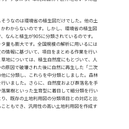
そうなのは環境省の植生図だけでした。他の土
うかわからないのです。しかし、環境省の植生図
、なんと植生が905に分類されているのです。
ータ量も膨大です。全国規模の解析に用いるには
度の情報に基づいて、項目をまとめる作業を行い
と草地については、植生自然度にもとづいて、人
かの原因で破壊された後に自然に再生した「二次
の他に分類し、これらを中分類としました。森林
を行いました。さらに、自然度および群落名を手
か落葉樹といった生育型に着目して細分類を行い
より、既存の土地利用図の分類項目との対応と比
ることもでき、汎用性の高い土地利用図を作成す