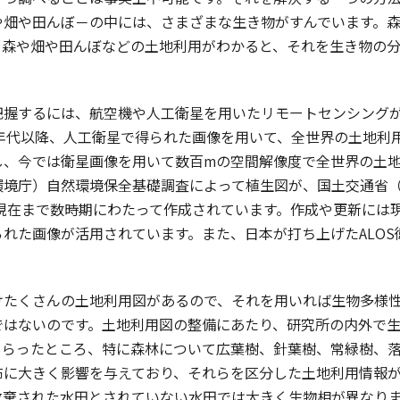
や畑や田んぼ－の中には、さまざまな生き物がすんでいます。
。森や畑や田んぼなどの土地利用がわかると、それを生き物の
握するには、航空機や人工衛星を用いたリモートセンシングが
0年代以降、人工衛星で得られた画像を用いて、全世界の土地
し、今では衛星画像を用いて数百mの空間解像度で全世界の土
環境庁）自然環境保全基礎調査によって植生図が、国土交通省
ら現在まで数時期にわたって作成されています。作成や更新に
られた画像が活用されています。また、日本が打ち上げたALO
たくさんの土地利用図があるので、それを用いれば生物多様性
ではないのです。土地利用図の整備にあたり、研究所の内外で
もらったところ、特に森林について広葉樹、針葉樹、常緑樹、
布に大きく影響を与えており、それらを区分した土地利用情報
放棄された水田とされていない水田では大きく生物相が異なり