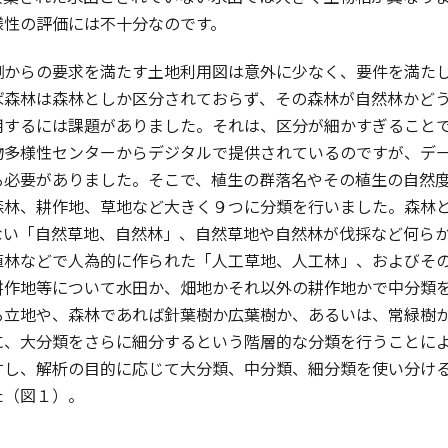
様性の評価には不十分なのです。
からの要求を満たす土地利用図は意外に少なく、要件を満たし
ば森林は森林としか区分されておらず、その森林が自然林かど
用するには課題がありました。それは、区分が細かすぎることで
物多様性センターからデジタルで提供されているのですが、デ
る必要がありました。そこで、植生の群落名やその植生の自然
森林、耕作地、草地など大きく９つに分類を行いました。森林
ない「自然草地、自然林」、自然草地や自然林が伐採など何ら
植林などで人為的に作られた「人工草地、人工林」、およびそ
耕作地等について水田か、畑地かそれ以外の耕作地かで中分類
る立地や、森林であれば針葉樹か広葉樹か、あるいは、常緑樹
に、大分類をさらに細分するという階層的な分類を行うことに
すし、解析の目的に応じて大分類、中分類、細分類を使い分け
た（図１）。