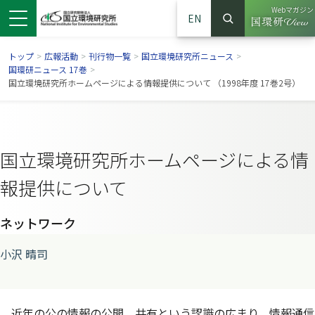
Webマガジン
EN
検索
（別ウイン
サイト内検索
トップ
>
広報活動
>
刊行物一覧
>
国立環境研究所ニュース
>
国環研ニュース 17巻
>
国立環境研究所ホームページによる情報提供について （1998年度 17巻2号）
国立環境研究所ホームページによる情
報提供について
ネットワーク
ンドウで開きます）
ウインドウで開きます）
別ウインドウで開きます）
小沢 晴司
近年の公の情報の公開，共有という認識の広まり，情報通信