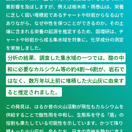
悪影響を及ぼしますが、例えば栃木県・雨巻山は、栄養
に乏しく固い堆積岩であるチャートや砂岩からなる山で
ありながら、なぜ中性を保つことができるのか。その土
壌に含まれる栄養の起源を推定するため、国環研は、チ
ャートや砂岩から成る集水域を対象に、化学成分の測定
を実施しました。
分析の結果、調査した集水域の一つでは、酸の中
和に必要なカルシウム等の約4割〜6割が、岩石で
はなく、数万年以上前に堆積した火山灰に由来す
ると推定されました。
この発見は、はるか昔の火山活動が現在もカルシウムを
供給することで酸性雨を中和し、生態系を守る「盾」の
役割も果たしている可能性を示しています。かつて降り
積もった火山灰が、今もなお、日本の森林を静かに支え