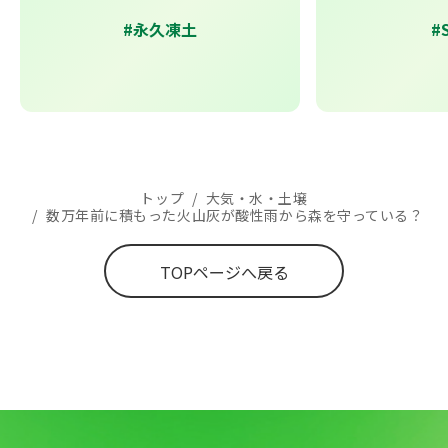
#永久凍土
#
トップ
/
大気・水・土壌
/
数万年前に積もった火山灰が酸性雨から森を守っている？
TOPページへ戻る