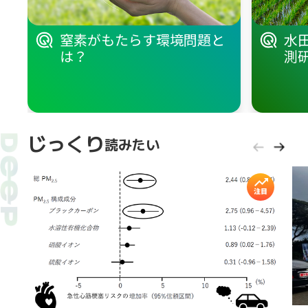
窒素がもたらす環境問題と
水
は？
測
じっくり
読みたい