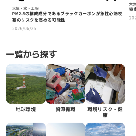
大
大気・水・土壌
窒
PM2.5の構成成分であるブラックカーボンが急性心筋梗
20
塞のリスクを高める可能性
2026/06/25
一覧から探す
地球環境
資源循環
環境リスク・健
康