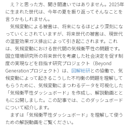
え？と思った方、聞き間違いではありません。2025年
に生まれた世代は、今年の夏を振り返ってそんなことを
言うかもしれません。
気候変動による被害は、将来になるほどより深刻にな
っていくとされていますが、将来世代の被害は、現世代
の温室効果ガス排出によって引き起こされます。これ
は、気候変動における世代間の気候衡平性の問題です。
国立環境研究所の将来世代を考慮した社会決定を促す制
度の実現などを目指す研究プロジェクト（Beyond
Generationプロジェクト）は、
図解総研
との協働で、気
候変動によって起きるこうした不均衡の問題を理解して
もらうために、気候変動にまつわるデータを可視化した
「気候衡平性ダッシュボード」を作成し、解説動画とと
もに公開しました。この記事では、このダッシュボード
について紹介します。
まずは「気候衡平性ダッシュボード」を理解して使う
ための解説動画をご覧ください。