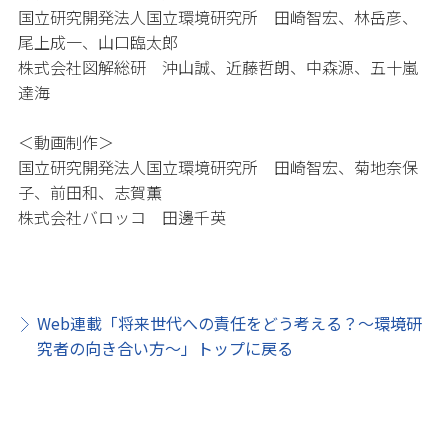
国立研究開発法人国立環境研究所 田崎智宏、林岳彦、
尾上成一、山口臨太郎
株式会社図解総研 沖山誠、近藤哲朗、中森源、五十嵐
達海
＜動画制作＞
国立研究開発法人国立環境研究所 田崎智宏、菊地奈保
子、前田和、志賀薫
株式会社バロッコ 田邊千英
Web連載「将来世代への責任をどう考える？～環境研
究者の向き合い方～」トップに戻る