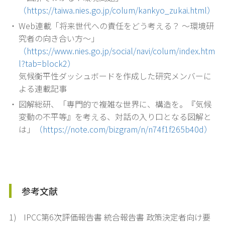
（https://taiwa.nies.go.jp/colum/kankyo_zukai.html）
・
Web連載「将来世代への責任をどう考える？ ～環境研
究者の向き合い方～」
（https://www.nies.go.jp/social/navi/colum/index.htm
l?tab=block2）
気候衡平性ダッシュボードを作成した研究メンバーに
よる連載記事
・
図解総研、「専門的で複雑な世界に、構造を。『気候
変動の不平等』を考える、対話の入り口となる図解と
は」
（https://note.com/bizgram/n/n74f1f265b40d）
参考文献
1)
IPCC第6次評価報告書 統合報告書 政策決定者向け要