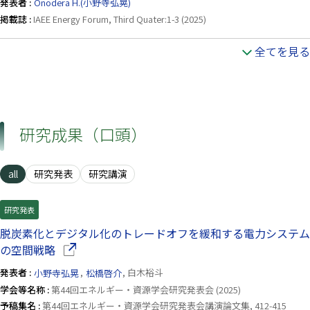
発表者 :
Onodera H.(小野寺弘晃)
掲載誌 :
IAEE Energy Forum, Third Quater:1-3 (2025)
全てを見る
研究成果（口頭）
all
研究発表
研究講演
研究発表
脱炭素化とデジタル化のトレードオフを緩和する電力システム
（別ウインドウで開きます）
の空間戦略
発表者 :
小野寺弘晃
,
松橋啓介
, 白木裕斗
学会等名称 :
第44回エネルギー・資源学会研究発表会 (2025)
予稿集名 :
第44回エネルギー・資源学会研究発表会講演論文集, 412-415