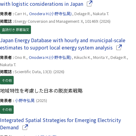
（別ウインドウで開き
with logistic considerations in Japan
発表者 :
Carr H.,
Onodera H.(小野寺弘晃)
, Delage R., Nakata T.
掲載誌 :
Energy Conversion and Management: X, 101469: (2026)
査読付き 原著論文
Japan Energy Database with hourly and municipal-scale
（別ウイ
estimates to support local energy system analysis
発表者 :
Ono R.,
Onodera H.(小野寺弘晃)
, Kikuchi K., Morita Y., Delage R.,
Nakata T.
掲載誌 :
Scientific Data, 13(3): (2026)
その他
地域特性を考慮した日本の脱炭素戦略
発表者 :
小野寺弘晃
(2025)
その他
Integrated Spatial Strategies for Emerging Electricity
（別ウインドウで開きます）
Demand