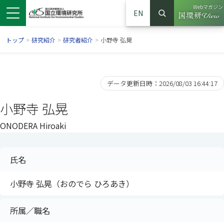
Webマガジン
EN
検索
（別ウイン
サイト内検索
トップ
>
研究紹介
>
研究者紹介
>
小野寺 弘晃
データ更新日時：2026/08/03 16:44:17
小野寺 弘晃
ONODERA Hiroaki
氏名
ンドウで開きます）
ウインドウで開きます）
別ウインドウで開きます）
小野寺 弘晃（おのでら ひろあき）
所属／職名