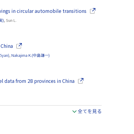
（別ウインドウで開き
vings in circular automobile transitions
実)
, Sun L.
（別ウインドウで開きます）
 China
Ziyan)
,
Nakajima K.(中島謙一)
（別ウインドウで開きます
l data from 28 provinces in China
全てを見る