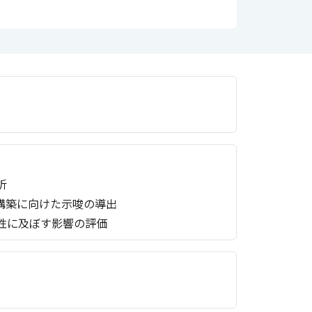
析
構築に向けた示唆の導出
済性に及ぼす影響の評価