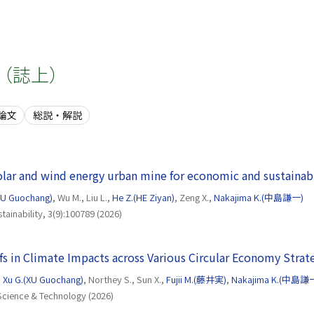
（誌上）
論文
総説・解説
lar and wind energy urban mine for economic and sustainabi
XU Guochang)
, Wu M., Liu L.,
He Z.(HE Ziyan)
, Zeng X.,
Nakajima K.(中島謙一)
tainability, 3(9):100789 (2026)
fs in Climate Impacts across Various Circular Economy Strate
,
Xu G.(XU Guochang)
, Northey S., Sun X.,
Fujii M.(藤井実)
,
Nakajima K.(中島謙
Science & Technology (2026)