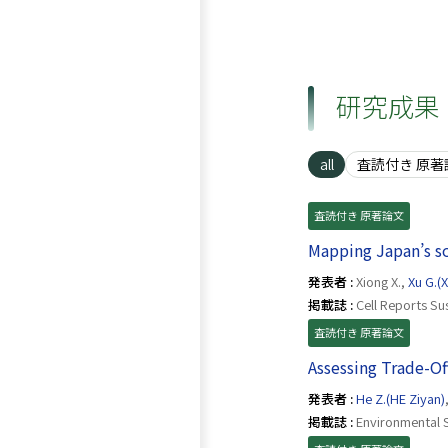
研究成果
all
査読付き 原著
査読付き 原著論文
Mapping Japan’s so
発表者 :
Xiong X.,
Xu G.(
掲載誌 :
Cell Reports Sus
査読付き 原著論文
Assessing Trade-Of
発表者 :
He Z.(HE Ziyan)
掲載誌 :
Environmental 