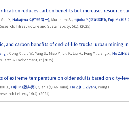
trification reduces carbon benefits but increases resource sa
, Sun X,
Nakajima K.(中島謙一)
, Murakami S.,
Hijioka Y.(肱岡靖明)
,
Fujii M.(藤井
search: Infrastructure and Sustainability, 5(1): (2025)
, and carbon benefits of end-of-life trucks' urban mining in
ang)
, Xiong X., Liu W., Yang S., Miao Y., Liu F., Liu H., Feng Y., Liang X.,
He Z.(HE 
 Earth & Environment, 6: (2025)
s of extreme temperature on older adults based on city-leve
 Hou J.,
Fujii M.(藤井実)
, Qian T.(QIAN Tana),
He Z.(HE Ziyan)
, Wang H.
esearch Letters, 19(4): (2024)