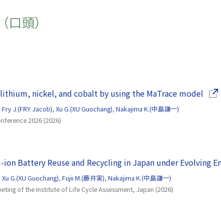
（口頭）
（別
f lithium, nickel, and cobalt by using the MaTrace model
,
Fry J.(FRY Jacob)
,
Xu G.(XU Guochang)
,
Nakajima K.(中島謙一)
onference 2026 (2026)
-ion Battery Reuse and Recycling in Japan under Evolving E
,
Xu G.(XU Guochang)
,
Fujii M.(藤井実)
,
Nakajima K.(中島謙一)
eting of the Institute of Life Cycle Assessment, Japan (2026)