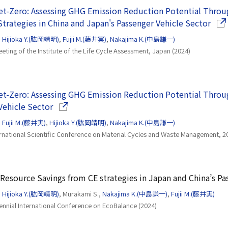
et-Zero: Assessing GHG Emission Reduction Potential Thro
（別
trategies in China and Japan's Passenger Vehicle Sector
,
Hijioka Y.(肱岡靖明)
,
Fujii M.(藤井実)
,
Nakajima K.(中島謙一)
eting of the Institute of the Life Cycle Assessment, Japan (2024)
et-Zero: Assessing GHG Emission Reduction Potential Throug
（別ウインドウで開きます）
Vehicle Sector
,
Fujii M.(藤井実)
,
Hijioka Y.(肱岡靖明)
,
Nakajima K.(中島謙一)
rnational Scientific Conference on Material Cycles and Waste Management, 2
esource Savings from CE strategies in Japan and China’s Pa
,
Hijioka Y.(肱岡靖明)
, Murakami S.,
Nakajima K.(中島謙一)
,
Fujii M.(藤井実)
ennial International Conference on EcoBalance (2024)