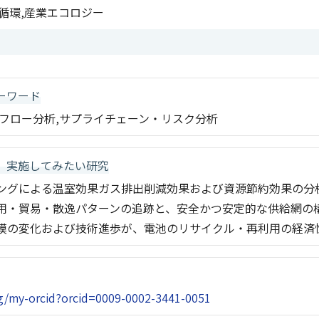
循環,産業エコロジー
ーワード
質フロー分析,サプライチェーン・リスク分析
、実施してみたい研究
アリングによる温室効果ガス排出削減効果および資源節約効果の分
の利用・貿易・散逸パターンの追跡と、安全かつ安定的な供給網の
業規模の変化および技術進歩が、電池のリサイクル・再利用の経
org/my-orcid?orcid=0009-0002-3441-0051