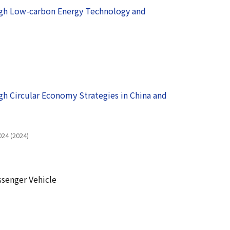
ugh Low-carbon Energy Technology and
ウインドウで開きます）
h Circular Economy Strategies in China and
024 (2024)
ssenger Vehicle