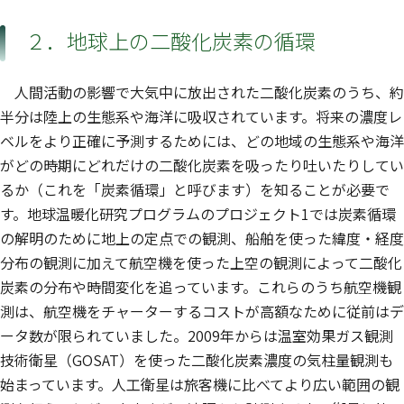
２．地球上の二酸化炭素の循環
人間活動の影響で大気中に放出された二酸化炭素のうち、約
半分は陸上の生態系や海洋に吸収されています。将来の濃度レ
ベルをより正確に予測するためには、どの地域の生態系や海洋
がどの時期にどれだけの二酸化炭素を吸ったり吐いたりしてい
るか（これを「炭素循環」と呼びます）を知ることが必要で
す。地球温暖化研究プログラムのプロジェクト1では炭素循環
の解明のために地上の定点での観測、船舶を使った緯度・経度
分布の観測に加えて航空機を使った上空の観測によって二酸化
炭素の分布や時間変化を追っています。これらのうち航空機観
測は、航空機をチャーターするコストが高額なために従前はデ
ータ数が限られていました。2009年からは温室効果ガス観測
技術衛星（GOSAT）を使った二酸化炭素濃度の気柱量観測も
始まっています。人工衛星は旅客機に比べてより広い範囲の観