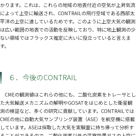
かります。これは、これらの地域の地表付近の空気が上昇気流
によって上空に輸送され、CONTRAILの飛行空域である西部太
平洋の上空に達しているためです。このように上空大気の観測
は広い範囲の地表での活動を反映しており、特に地上観測の少
ない領域ではフラックス推定に大いに役立っていると言えま
す。
６．今後のCONTRAIL
CMEの観測値はこれらの他にも、二酸化炭素をトレーサとし
た大気輸送メカニズムの解明やGOSATをはじめとした衛星観
測の検証など、多くの研究に貢献しています。CONTRAILでは
CMEの他に自動大気サンプリング装置（ASE）を航空機に搭載
しています。ASEは採取した大気を実験室に持ち帰って分析す
ることができるので、二酸化炭素以外の温室効果ガスの上空に