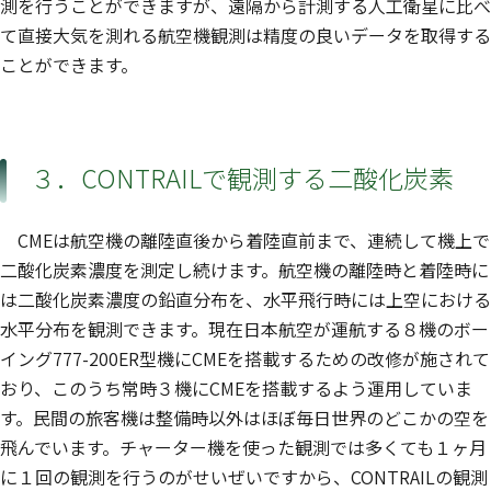
測を行うことができますが、遠隔から計測する人工衛星に比べ
て直接大気を測れる航空機観測は精度の良いデータを取得する
ことができます。
３．CONTRAILで観測する二酸化炭素
CMEは航空機の離陸直後から着陸直前まで、連続して機上で
二酸化炭素濃度を測定し続けます。航空機の離陸時と着陸時に
は二酸化炭素濃度の鉛直分布を、水平飛行時には上空における
水平分布を観測できます。現在日本航空が運航する８機のボー
イング777-200ER型機にCMEを搭載するための改修が施されて
おり、このうち常時３機にCMEを搭載するよう運用していま
す。民間の旅客機は整備時以外はほぼ毎日世界のどこかの空を
飛んでいます。チャーター機を使った観測では多くても１ヶ月
に１回の観測を行うのがせいぜいですから、CONTRAILの観測