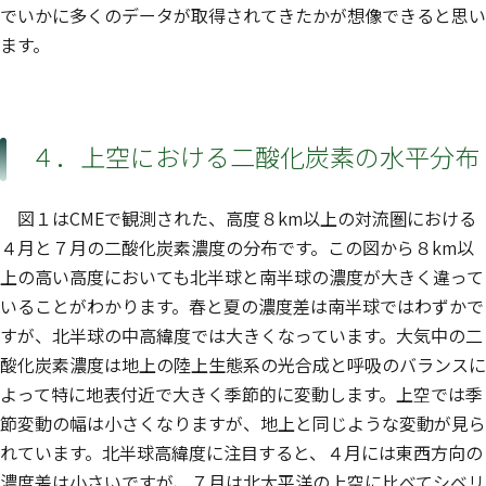
でいかに多くのデータが取得されてきたかが想像できると思い
ます。
４．上空における二酸化炭素の水平分布
図１はCMEで観測された、高度８km以上の対流圏における
４月と７月の二酸化炭素濃度の分布です。この図から８km以
上の高い高度においても北半球と南半球の濃度が大きく違って
いることがわかります。春と夏の濃度差は南半球ではわずかで
すが、北半球の中高緯度では大きくなっています。大気中の二
酸化炭素濃度は地上の陸上生態系の光合成と呼吸のバランスに
よって特に地表付近で大きく季節的に変動します。上空では季
節変動の幅は小さくなりますが、地上と同じような変動が見ら
れています。北半球高緯度に注目すると、４月には東西方向の
濃度差は小さいですが、７月は北太平洋の上空に比べてシベリ