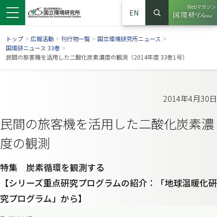
Webマガジン
EN
検索
（別ウイン
サイト内検索
トップ
>
広報活動
>
刊行物一覧
>
国立環境研究所ニュース
>
国環研ニュース 33巻
>
民間の旅客機を活用した二酸化炭素濃度の観測（2014年度 33巻1号）
2014年4月30日
民間の旅客機を活用した二酸化炭素濃
度の観測
特集 炭素循環を観測する
ンドウで開きます）
ウインドウで開きます）
別ウインドウで開きます）
【シリーズ重点研究プログラムの紹介：「地球温暖化研
究プログラム」から】