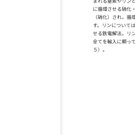
まれる窒素やリン
に循環させる硝化
（硝化）され，循
す。リンについて
せる鉄電解法，リ
全てを輸入に頼っ
５）。