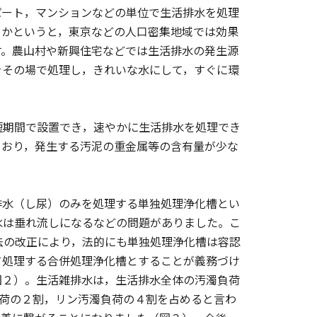
パート，マンションなどの単位で生活排水を処理
るかというと，東京などの人口密集地域では効果
す。農山村や新興住宅などでは生活排水の発生源
をその場で処理し，きれいな水にして，すぐに環
期間で設置でき，速やかに生活排水を処理でき
ており，発生する汚泥の重金属等の含有量が少な
水（し尿）のみを処理する単独処理浄化槽とい
水は垂れ流しになるなどの問題がありました。こ
法の改正により，法的にも単独処理浄化槽は容認
て処理する合併処理浄化槽とすることが義務づけ
図２）。生活雑排水は，生活排水全体の汚濁負荷
窒素汚濁負荷の２割，リン汚濁負荷の４割を占めると言わ