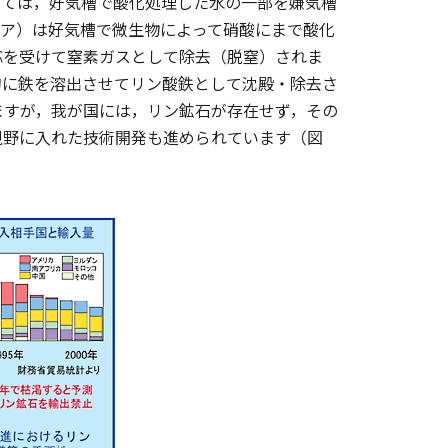
いては，好気槽で酸化処理した水の一部を嫌気槽
ニア）は好気槽で微生物によって硝酸にまで酸化
応を受けて窒素ガスとして除去（脱窒）されま
的に鉄を溶出させてリン酸鉄として沈殿・除去さ
ますが，我が国には，リン鉱石が存在せず，その
視野に入れた技術開発も進められています（図