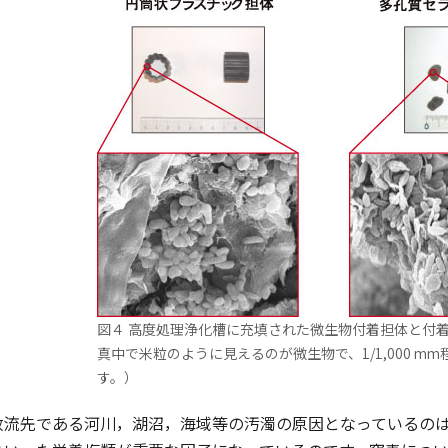
図４ 高度処理浄化槽に充填された微生物付着担体と付
真中で米粒のように見えるのが微生物で、1/1,000 m
す。）
流先である河川，湖沼，海域等の汚濁の原因となっているのは