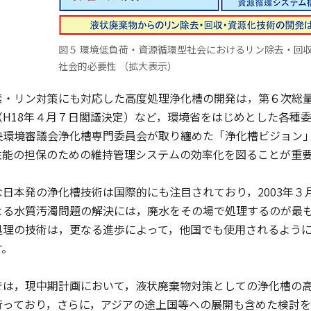
図５ 環境低負荷・資源循環型社会におけるリン除去・回
社会的必要性 （拡大表示）
・リン対策にも対応した高度処理浄化槽の開発は，第６次総量
（H18年４月７日閣議決定）など，環境省をはじめとした各種
央環境審議会浄化槽専門委員会が取り纏めた「浄化槽ビジョン
性能の担保のための維持管理システムの効率化を図ることが重
日本発の浄化槽技術は国際的にも注目されており，2003年３
よる水質汚濁問題の解決には，廃水をその場で処理するのが最
処理の技術は，更なる進歩によって，他国でも使用されるよう
す。
は，現中期計画において，液状廃棄物対策としての浄化槽の高
行っており，さらに，アジアの途上国等への展開も含めた検討を