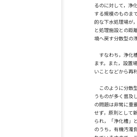
るのに対して，浄
する規模のものま
的な下水処理場が
と処理施設との距
境へ戻す分散型の
すなわち，浄化槽
ます。また，設置
いことなどから再
このように分散型
うものが多く普及
の問題は非常に重
せず，原則として
られ，「浄化槽」
のうち，有機汚濁負荷