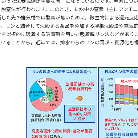
といった栄養塩類が重要な因子になっているのです。窒素につ
・脱窒法が行われます。このとき，排水中の窒素（主にアンモ
環した先の嫌気槽では酸素が無いために，微生物による還元反
は，リンと結合して沈殿する薬品を添加する凝集沈殿法や電気
ンを選択的に吸着する吸着剤を用いた吸着脱リン法などがあり
ていることから，近年では，排水からのリンの回収・資源化も