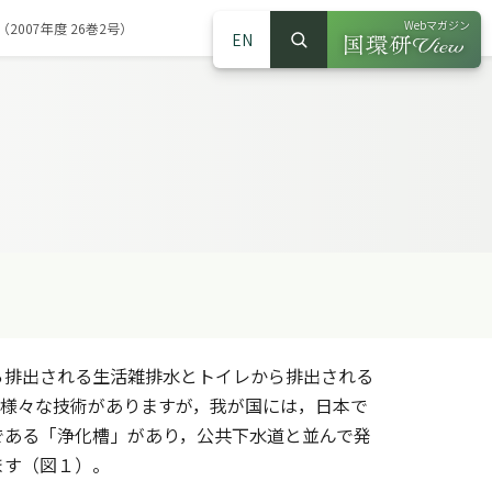
Webマガジン
007年度 26巻2号）
EN
検索
（別ウインドウで
サイト内検索
排出される生活雑排水とトイレから排出される
は様々な技術がありますが，我が国には，日本で
である「浄化槽」があり，公共下水道と並んで発
ます（図１）。