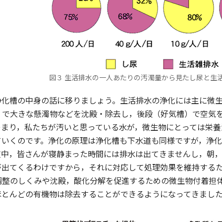
図３ 生活排水の一人あたりの汚濁量から見たし尿と生
化槽の中身の話に移りましょう。生活排水の浄化には主に微生
）で大きな懸濁物などを沈殿・除去し，後段（好気槽）で空気
つまり，私たちが汚いと思っている水が，微生物にとっては栄養
ていくのです。浄化の原理は浄化槽も下水道も同様ですが，浄
夜中，皆さんが寝静まった時間には排水は出てきませんし，朝
が出てくるわけですから，それに対応して処理効果を維持する
調整のしくみや沈殿，酸化分解を促進するための微生物付着担
ほとんどの有機物は除去することができるようになってきまし