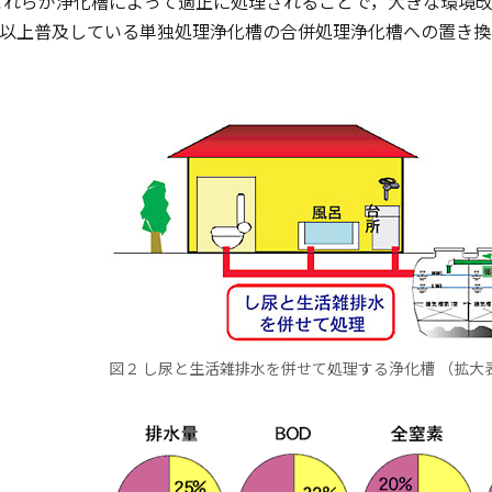
これらが浄化槽によって適正に処理されることで，大きな環境
万基以上普及している単独処理浄化槽の合併処理浄化槽への置き
。
図２ し尿と生活雑排水を併せて処理する浄化槽 （拡大