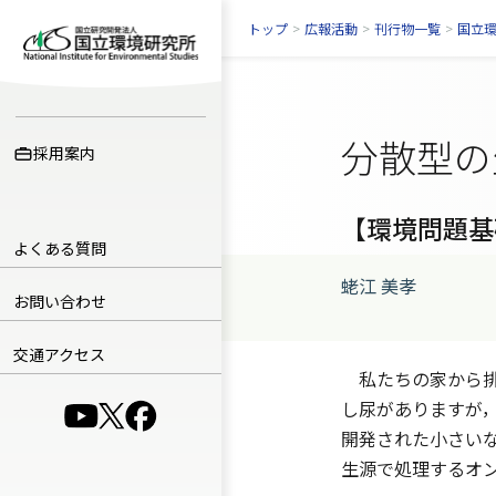
トップ
>
広報活動
>
刊行物一覧
>
国立
分散型の
採用案内
【環境問題基
よくある質問
蛯江 美孝
お問い合わせ
交通アクセス
私たちの家から排
し尿がありますが
（別ウインドウで開きます）
（別ウインドウで開きます）
（別ウインドウで開きます）
開発された小さい
生源で処理するオ