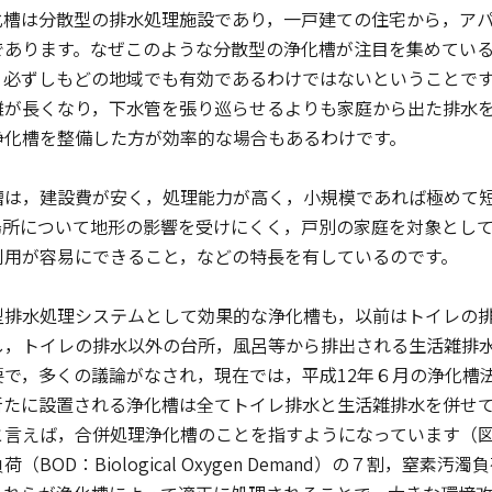
化槽は分散型の排水処理施設であり，一戸建ての住宅から，ア
であります。なぜこのような分散型の浄化槽が注目を集めてい
，必ずしもどの地域でも有効であるわけではないということで
離が長くなり，下水管を張り巡らせるよりも家庭から出た排水
浄化槽を整備した方が効率的な場合もあるわけです。
は，建設費が安く，処理能力が高く，小規模であれば極めて短
場所について地形の影響を受けにくく，戸別の家庭を対象とし
利用が容易にできること，などの特長を有しているのです。
排水処理システムとして効果的な浄化槽も，以前はトイレの排
し，トイレの排水以外の台所，風呂等から排出される生活雑排
要で，多くの議論がなされ，現在では，平成12年６月の浄化槽
新たに設置される浄化槽は全てトイレ排水と生活雑排水を併せ
と言えば，合併処理浄化槽のことを指すようになっています（
（BOD：Biological Oxygen Demand）の７割，