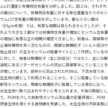
ム137濃度と有機物含有量を分析しました。図２は、それぞれ
の画分について、有機物含有量に対する単位重量当たりのセシ
ウム137含有量の関係性を示しています。最も小さい画分
（63μm未満）では、有意な相関は見られませんでしたが、そ
れより大きな２画分では有機物含有量の増加とセシウム含有量
の増加に有意な正の相関が確認できました。前者は、腐植等の
土壌有機物を多く含むものの、微細な無機粒子（シルト成分や
粘土成分）が主なセシウムの吸着サイトとして作用しているの
に対して、後者は無機粒子（主に砂成分）ではなく、主に分解
過程にあるリターがセシウムの流出に直接寄与していることを
示唆しています。森林から流出されたPOMは、下流水域で水
生生物の餌として利用されることから、そこに吸着している放
射性セシウムは、微細な無機粒子に吸着している場合に比べ、
水生生物へ取り込まれやすいと考えられます。今後の取組とし
て、POMを介した放射性セシウム流出量の定量評価と、POM
摂食生物を源とする食物網を考慮した、水生生物の汚染実態に