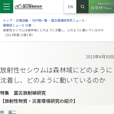
Webマガジン
EN
検索
（別ウイン
サイト内検索
トップ
>
広報活動
>
刊行物一覧
>
国立環境研究所ニュース
>
国環研ニュース 32巻
>
放射性セシウムは森林域にどのように沈着し、どのように動いているのか
（2013年度 32巻1号）
2013年4月30日
放射性セシウムは森林域にどのように
沈着し、どのように動いているのか
ンドウで開きます）
ウインドウで開きます）
別ウインドウで開きます）
特集 震災放射線研究
【放射性物質・災害環境研究の紹介】
林 誠二