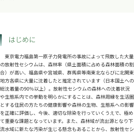
はじめに
東京電力福島第一原子力発電所の事故によって飛散した大量
の放射性セシウムは、森林率（県土面積に占める森林面積の割
合）が高い、福島県や宮城県、群馬県等南東北ならびに北関東
地方各県に大量に沈着したと推定されています（日本国土への
総沈着量の90％以上）。放射性セシウムの森林への沈着状況
や生態系内での挙動を明らかにすることは、森林周縁を生活圏
とする住民の方たちの健康影響や森林の生物、生態系への影響
を正確に評価し、今後、適切な除染を行っていくうえで、極め
て重要な課題となっています。また、森林域が流出源となり下
流水域に新たな汚染が生じる懸念もあることから、放射性セシ