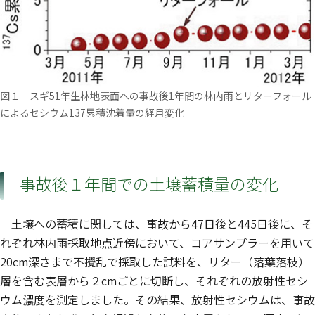
図１ スギ51年生林地表面への事故後1年間の林内雨とリターフォール
によるセシウム137累積沈着量の経月変化
事故後１年間での土壌蓄積量の変化
土壌への蓄積に関しては、事故から47日後と445日後に、そ
れぞれ林内雨採取地点近傍において、コアサンプラーを用いて
20cm深さまで不攪乱で採取した試料を、リター（落葉落枝）
層を含む表層から２cmごとに切断し、それぞれの放射性セシ
ウム濃度を測定しました。その結果、放射性セシウムは、事故