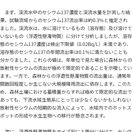
まず、渓流水中のセシウム137濃度と渓流水量を計測した結
果、試験流域からのセシウム137流出率は約0.3％と推定され
ました。渓流水は、水に溶けているもの（溶存態）及び溶けて
いないもの（浮遊性懸濁物質）に分けて分析しましたが、溶存
態のセシウム137濃度は検出下限値（0.02Bq/L）未満であり、
溶存態のセシウム137の年間流出率は0.1％に満たないことも
分かりました。これらの値は、年単位で見た場合に森林からの
放射性セシウムの流出が極めて限定的であることを示唆してい
ます。一方で、森林からの浮遊性懸濁物質の流出量は、通常年
間数回程度しか生じない大規模降雨流出に依存します。このた
め、森林土壌における蓄積量からすれば極めて限定的な流出で
あっても、下流水域生態系にとっては少なくないかもしれない
放射性セシウムの短期的な流入によって、水域内でのホットス
ポットの形成や水生生物への移行が懸念されます。
次に、浮遊性懸濁物質をサイズ別に３画分に分けて、セシウ