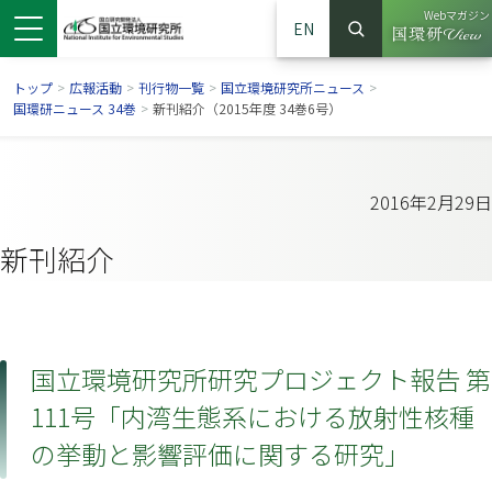
Webマガジン
EN
検索
（別ウイン
サイト内検索
トップ
>
広報活動
>
刊行物一覧
>
国立環境研究所ニュース
>
国環研ニュース 34巻
>
新刊紹介（2015年度 34巻6号）
2016年2月29日
新刊紹介
国立環境研究所研究プロジェクト報告 第
ンドウで開きます）
ウインドウで開きます）
別ウインドウで開きます）
111号「内湾生態系における放射性核種
の挙動と影響評価に関する研究」