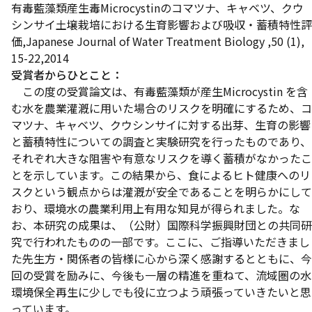
有毒藍藻類産生毒Microcystinのコマツナ、キャベツ、クウ
シンサイ土壌栽培における生育影響および吸収・蓄積特性評
価,Japanese Journal of Water Treatment Biology ,50 (1),
15-22,2014
受賞者からひとこと：
この度の受賞論文は、有毒藍藻類が産生Microcystin を含
む水を農業灌漑に用いた場合のリスクを明確にするため、コ
マツナ、キャベツ、クウシンサイに対する出芽、生育の影響
と蓄積特性についての調査と実験研究を行ったものであり、
それぞれ大きな阻害や有意なリスクを導く蓄積がなかったこ
とを示しています。この結果から、食によるヒト健康へのリ
スクという観点からは灌漑が安全であることを明らかにして
おり、環境水の農業利用上有用な知見が得られました。な
お、本研究の成果は、（公財）国際科学振興財団との共同研
究で行われたものの一部です。ここに、ご指導いただきまし
た先生方・関係者の皆様に心から深く感謝するとともに、今
回の受賞を励みに、今後も一層の精進を重ねて、流域圏の水
環境保全再生に少しでも役に立つよう頑張っていきたいと思
っています。