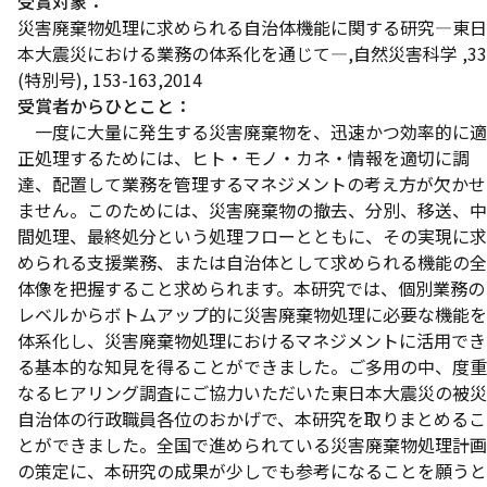
受賞対象：
災害廃棄物処理に求められる自治体機能に関する研究—東日
本大震災における業務の体系化を通じて—,自然災害科学 ,33
(特別号), 153-163,2014
受賞者からひとこと：
一度に大量に発生する災害廃棄物を、迅速かつ効率的に適
正処理するためには、ヒト・モノ・カネ・情報を適切に調
達、配置して業務を管理するマネジメントの考え方が欠かせ
ません。このためには、災害廃棄物の撤去、分別、移送、中
間処理、最終処分という処理フローとともに、その実現に求
められる支援業務、または自治体として求められる機能の全
体像を把握すること求められます。本研究では、個別業務の
レベルからボトムアップ的に災害廃棄物処理に必要な機能を
体系化し、災害廃棄物処理におけるマネジメントに活用でき
る基本的な知見を得ることができました。ご多用の中、度重
なるヒアリング調査にご協力いただいた東日本大震災の被災
自治体の行政職員各位のおかげで、本研究を取りまとめるこ
とができました。全国で進められている災害廃棄物処理計画
の策定に、本研究の成果が少しでも参考になることを願うと