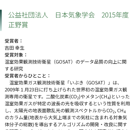
公益社団法人 日本気象学会 2015年度
正野賞
受賞者：
吉田 幸生
受賞対象：
温室効果観測技術衛星（GOSAT）のデータ品質の向上に関
する研究
受賞者からひとこと：
温室効果ガス観測技術衛星「いぶき（GOSAT）」は、
2009年１月23日に打ち上げられた世界初の温室効果ガス観
測専用の衛星です。二酸化炭素(CO
)やメタン(CH
)といった
2
4
温室効果ガスが特定の波長の光を吸収するという性質を利用
し、太陽光の地表面散乱光の観測スペクトルからCO
, CH
2
4
のカラム量(地表から大気上端までの気柱に含まれる対象気
体分子の総数)を導出するアルゴリズムの開発・改良に関す