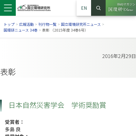
Webマガジン
EN
検索
（別ウイン
サイト内検索
トップ
>
広報活動
>
刊行物一覧
>
国立環境研究所ニュース
>
国環研ニュース 34巻
>
表彰 （2015年度 34巻6号）
2016年2月29日
表彰
日本自然災害学会 学術奨励賞
ンドウで開きます）
ウインドウで開きます）
別ウインドウで開きます）
受賞者：
多島 良