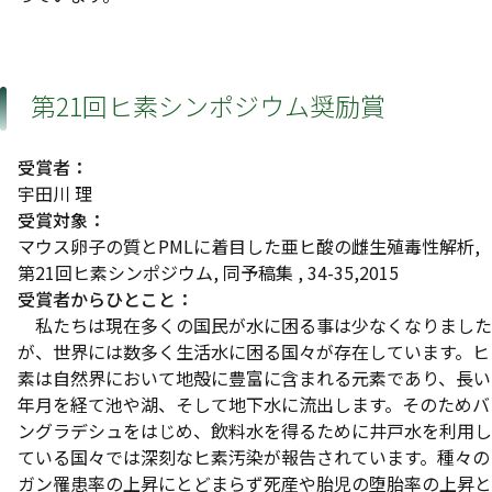
第21回ヒ素シンポジウム奨励賞
受賞者：
宇田川 理
受賞対象：
マウス卵子の質とPMLに着目した亜ヒ酸の雌生殖毒性解析,
第21回ヒ素シンポジウム, 同予稿集 , 34-35,2015
受賞者からひとこと：
私たちは現在多くの国民が水に困る事は少なくなりました
が、世界には数多く生活水に困る国々が存在しています。ヒ
素は自然界において地殻に豊富に含まれる元素であり、長い
年月を経て池や湖、そして地下水に流出します。そのためバ
ングラデシュをはじめ、飲料水を得るために井戸水を利用し
ている国々では深刻なヒ素汚染が報告されています。種々の
ガン罹患率の上昇にとどまらず死産や胎児の堕胎率の上昇と