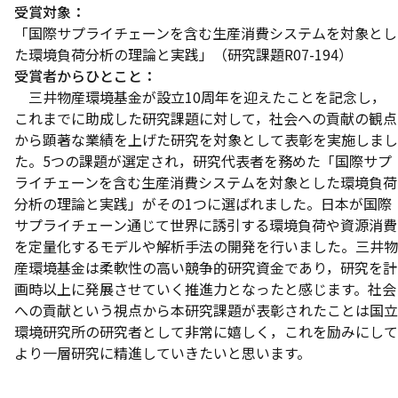
受賞対象：
「国際サプライチェーンを含む生産消費システムを対象とし
た環境負荷分析の理論と実践」（研究課題R07-194）
受賞者からひとこと：
三井物産環境基金が設立10周年を迎えたことを記念し，
これまでに助成した研究課題に対して，社会への貢献の観点
から顕著な業績を上げた研究を対象として表彰を実施しまし
た。5つの課題が選定され，研究代表者を務めた「国際サプ
ライチェーンを含む生産消費システムを対象とした環境負荷
分析の理論と実践」がその1つに選ばれました。日本が国際
サプライチェーン通じて世界に誘引する環境負荷や資源消費
を定量化するモデルや解析手法の開発を行いました。三井物
産環境基金は柔軟性の高い競争的研究資金であり，研究を計
画時以上に発展させていく推進力となったと感じます。社会
への貢献という視点から本研究課題が表彰されたことは国立
環境研究所の研究者として非常に嬉しく，これを励みにして
より一層研究に精進していきたいと思います。