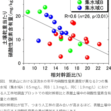
図1 筑波山における渓流水の年平均硝酸性窒素濃度が異なる3つの集
水域（集水域A：0.5 mg/L、同B：1.3 mg/L、同C：1.9 mg/L）におけ
る人工林地調査プロットでの相対幹距比と表層土壌中の硝酸性窒素含有
量との関係
相対幹距比が低下、つまり人工林の混み合いが高まるほど、表層土壌中
に存在する硝酸性窒素の量が増加する傾向にある。