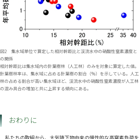
図2 集水域単位で算定した相対幹距比と渓流水中の硝酸性窒素濃度と
の関係
相対幹距比は集水域内の針葉樹林（人工林）のみを対象に算定した値。
針葉樹林率は、集水域に占める針葉樹の割合（%）を示している。人工
林の占める割合が高い集水域ほど、渓流水中の硝酸性窒素濃度が人工林
の混み具合の増加と共に上昇する傾向にある。
おわりに
私たちの取組から、大気降下物由来の慢性的な高窒素負荷を