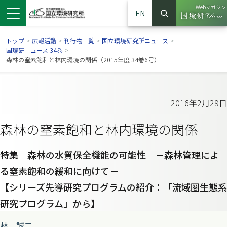
Webマガジン
EN
検索
（別ウイン
サイト内検索
トップ
>
広報活動
>
刊行物一覧
>
国立環境研究所ニュース
>
国環研ニュース 34巻
>
森林の窒素飽和と林内環境の関係（2015年度 34巻6号）
2016年2月29日
森林の窒素飽和と林内環境の関係
特集 森林の水質保全機能の可能性 －森林管理によ
る窒素飽和の緩和に向けて－
ンドウで開きます）
ウインドウで開きます）
別ウインドウで開きます）
【シリーズ先導研究プログラムの紹介：「流域圏生態系
研究プログラム」から】
林 誠二