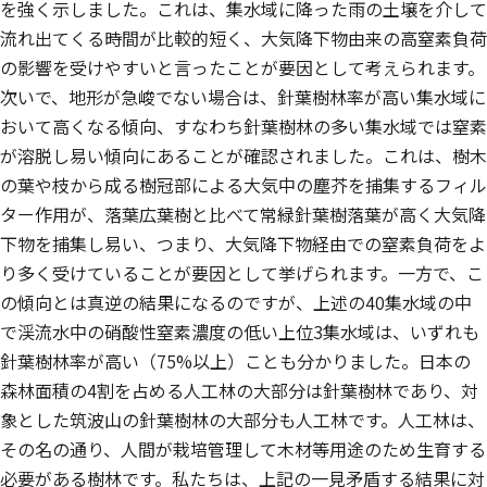
を強く示しました。これは、集水域に降った雨の土壌を介して
流れ出てくる時間が比較的短く、大気降下物由来の高窒素負荷
の影響を受けやすいと言ったことが要因として考えられます。
次いで、地形が急峻でない場合は、針葉樹林率が高い集水域に
おいて高くなる傾向、すなわち針葉樹林の多い集水域では窒素
が溶脱し易い傾向にあることが確認されました。これは、樹木
の葉や枝から成る樹冠部による大気中の塵芥を捕集するフィル
ター作用が、落葉広葉樹と比べて常緑針葉樹落葉が高く大気降
下物を捕集し易い、つまり、大気降下物経由での窒素負荷をよ
り多く受けていることが要因として挙げられます。一方で、こ
の傾向とは真逆の結果になるのですが、上述の40集水域の中
で渓流水中の硝酸性窒素濃度の低い上位3集水域は、いずれも
針葉樹林率が高い（75%以上）ことも分かりました。日本の
森林面積の4割を占める人工林の大部分は針葉樹林であり、対
象とした筑波山の針葉樹林の大部分も人工林です。人工林は、
その名の通り、人間が栽培管理して木材等用途のため生育する
必要がある樹林です。私たちは、上記の一見矛盾する結果に対