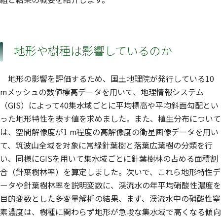
地形や樹種は影響しているのか
地形の影響を評価するため、国土地理院が発行している10
mメッシュの数値標高データを用いて、地理情報システム
（GIS）によって40集水域ごとに平均標高や平均斜面勾配とい
った地形特性を表す値を求めました。また、植生分布について
は、空間解像度が1 m程度の高解像度の衛星画像データを用い
て、筑波山全域を対象に常緑針葉樹と落葉広葉樹の分類を行
い、同様にGISを用いて集水域ごとに針葉樹林の占める面積割
合（針葉樹林率）を算定しました。次いで、これら地形特性デ
ータや針葉樹林率を説明変数に、渓流水の年平均硝酸性濃度を
目的変数とした多変量解析の結果、まず、渓流水中の硝酸性窒
素濃度は、樹種に関わらず地形が急峻な集水域で高くなる傾向