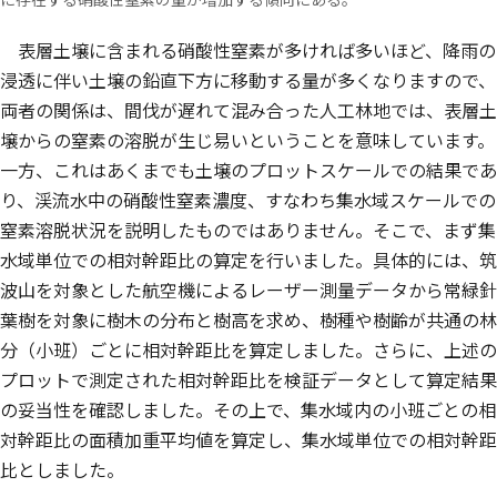
表層土壌に含まれる硝酸性窒素が多ければ多いほど、降雨の
浸透に伴い土壌の鉛直下方に移動する量が多くなりますので、
両者の関係は、間伐が遅れて混み合った人工林地では、表層土
壌からの窒素の溶脱が生じ易いということを意味しています。
一方、これはあくまでも土壌のプロットスケールでの結果であ
り、渓流水中の硝酸性窒素濃度、すなわち集水域スケールでの
窒素溶脱状況を説明したものではありません。そこで、まず集
水域単位での相対幹距比の算定を行いました。具体的には、筑
波山を対象とした航空機によるレーザー測量データから常緑針
葉樹を対象に樹木の分布と樹高を求め、樹種や樹齢が共通の林
分（小班）ごとに相対幹距比を算定しました。さらに、上述の
プロットで測定された相対幹距比を検証データとして算定結果
の妥当性を確認しました。その上で、集水域内の小班ごとの相
対幹距比の面積加重平均値を算定し、集水域単位での相対幹距
比としました。