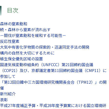
目次
森林の窒素飽和
続・森林から窒素が流れ出す
－間伐が窒素飽和を緩和する可能性－
反応性窒素
大気中有害化学物質の探索的・迅速同定手法の開発
構内の自然を大切にするために
植生保全優先区域の設置
国連気候変動枠組条約（UNFCCC）第21回締約国会議
（COP21）及び、京都議定書第11回締約国会議（CMP11）に
参加して
「第12回日韓中三カ国環境研究機関長会合（TPM12）」の開
催
新刊紹介
表彰
平成27年度補正予算・平成28年度予算案における国立環境研