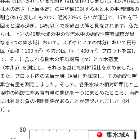
林業で用いられている相対幹距比を採用しました。相対幹距比
は木の高さ（上層樹高）の平均値に対する木と木の平均間隔の
割合(%)を表したもので、通常20%くらいが適当で、17%を下
回ると混み過ぎ、14%以下で超過密状態と見なされます。私た
ちは、上述の40集水域の中の渓流水中の硝酸性窒素濃度が異
なる3つの集水域において、スギやヒノキの林分において円形
2
2
区（面積：100 m
）や方形区（同：400 m
）プロットを設け
て、そこに含まれる樹木の平均樹高（m）と立木密度
（本/ha）を測定し、それらを基に相対幹距比を求めました。
また、プロット内の表層土壌（A層）を採取し、その硝酸性窒
素含有量も測定しました。そして、各集水域の相対幹距比と土
壌中の硝酸性窒素含有量の関係を一つにまとめたところ、両者
には有意な負の相関関係があることが確認されました（図
1）。