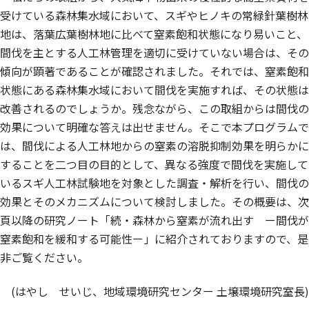
受けている森林集水域において、スギやヒノキの常緑針葉樹林
地は、落葉広葉樹林地に比べて窒素飽和状態になり易いこと、
間伐を主とする人工林管理を適切に受けていない場合は、その
傾向が顕著であることが確認されました。それでは、窒素飽和
状態にある森林集水域において間伐を実施すれば、その状態は
改善されるのでしょうか。残念ながら、この取組からは間伐の
効果について明確な答えは出せません。そこで本プログラムで
は、間伐による人工林地からの窒素の溶脱抑制効果を明らかに
することを二つ目の目的として、異なる強度で間伐を実施して
いるスギ人工林試験地を対象とした調査・解析を行い、間伐の
効果とそのメカニズムについて検討しました。その概要は、次
頁以降の研究ノート「続・森林から窒素が流れ出す ー間伐が
窒素飽和を緩和する可能性ー」に紹介されておりますので、是
非ご覧ください。
(はやし せいじ、地域環境研究センター 土壌環境研究室長)