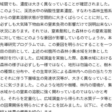
域間でも、濃度は大きく異なっていることが確認されました。
このように、渓流水中の硝酸性窒素濃度、すなわち森林生態系
からの窒素溶脱状態が空間的に大きくばらつくことに対して、
必ずしも大気降下物由来の窒素負荷の影響だけで説明出来ない
状況にあります。それでは、窒素飽和した森林からの窒素溶脱
に対して他にどのような要因が影響しているのでしょうか。本
先導研究プログラムでは、この要因を明らかにすることを一つ
目の目的として、上述の40箇所の森林小集水域を対象とした
検討を行いました。広域調査を実施した際、各集水域における
森林の様子は必ずしも一様ではなく、地形は勿論のこと、樹木
の種類と分布や、その生育状況による森林内への日の当たり方
とそれに伴う下層植生の発達状況等が、大きく異なっているこ
とに気づきました。このような地形や樹種、林内の環境が、集
水域からの窒素の溶脱に強く関わっているのではないかと考
え、それらを定量化し、広域調査から得られた水質データ等と
の因果関係を明らかにすることを試みました。以下に、その取
組と結果の概要を紹介します。