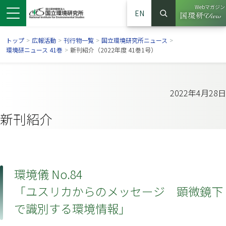
Webマガジン
EN
検索
（別ウイン
サイト内検索
トップ
>
広報活動
>
刊行物一覧
>
国立環境研究所ニュース
>
環境研ニュース 41巻
>
新刊紹介（2022年度 41巻1号）
2022年4月28日
新刊紹介
環境儀 No.84
ンドウで開きます）
ウインドウで開きます）
別ウインドウで開きます）
「ユスリカからのメッセージ 顕微鏡下
で識別する環境情報」