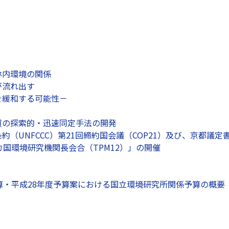
林内環境の関係
が流れ出す
を緩和する可能性－
質の探索的・迅速同定手法の開発
約（UNFCCC）第21回締約国会議（COP21）及び、京都議定
カ国環境研究機関長会合（TPM12）」の開催
算・平成28年度予算案における国立環境研究所関係予算の概要