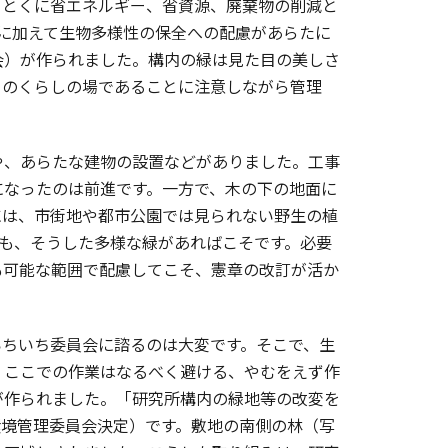
。とくに省エネルギー、省資源、廃棄物の削減と
らに加えて生物多様性の保全への配慮があらたに
会）が作られました。構内の緑は見た目の美しさ
ちのくらしの場であることに注意しながら管理
、あらたな建物の設置などがありました。工事
になったのは前進です。一方で、木の下の地面に
には、市街地や都市公園では見られない野生の植
のも、そうした多様な緑があればこそです。必要
も可能な範囲で配慮してこそ、憲章の改訂が活か
ちいち委員会に諮るのは大変です。そこで、生
、ここでの作業はなるべく避ける、やむをえず作
が作られました。「研究所構内の緑地等の改変を
環境管理委員会決定）です。敷地の南側の林（写