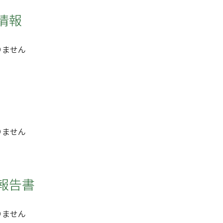
情報
りません
りません
報告書
りません