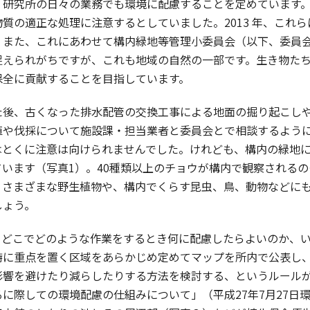
、研究所の日々の業務でも環境に配慮することを定めています
質の適正な処理に注意するとしていました。2013 年、これ
。また、これにあわせて構内緑地等管理小委員会（以下、委員
捉えられがちですが、これも地域の自然の一部です。生き物た
保全に貢献することを目指しています。
後、古くなった排水配管の交換工事による地面の掘り起こしや
植や伐採について施設課・担当業者と委員会とで相談するよう
はとくに注意は向けられませんでした。けれども、構内の緑地
ています（写真1）。40種類以上のチョウが構内で観察される
、さまざまな野生植物や、構内でくらす昆虫、鳥、動物などに
しょう。
どこでどのような作業をするとき何に配慮したらよいのか、い
特に重点を置く区域をあらかじめ定めてマップを所内で公表し
影響を避けたり減らしたりする方法を検討する、というルール
に際しての環境配慮の仕組みについて」（平成27年7月27日