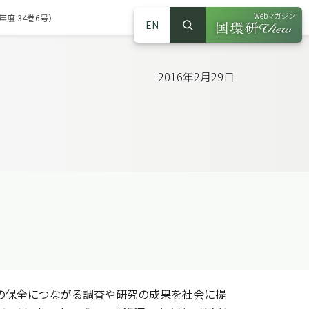
Webマガジン
度 34巻6号）
EN
検索
（別ウインドウで
サイト内検索
2016年2月29日
の保全につながる調査や研究の成果を社会に提