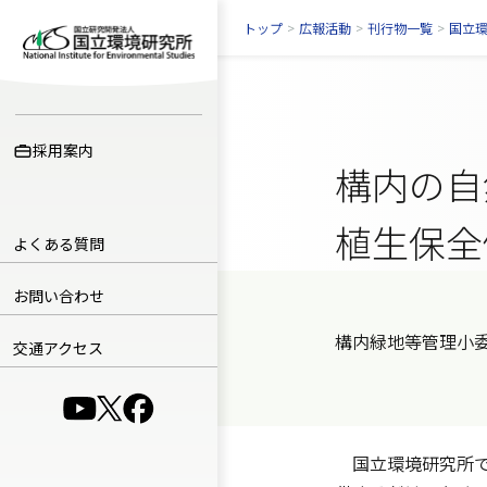
トップ
>
広報活動
>
刊行物一覧
>
国立
採用案内
構内の自
植生保全
よくある質問
お問い合わせ
構内緑地等管理小
交通アクセス
（別ウインドウで開きます）
（別ウインドウで開きます）
（別ウインドウで開きます）
国立環境研究所で