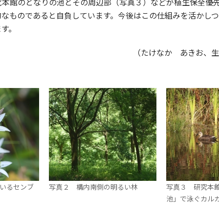
究本館のとなりの池とその周辺部（写真３）などが植生保全優
的なものであると自負しています。今後はこの仕組みを活かし
ます。
（たけなか あきお、生
いるセンブ
写真２ 構内南側の明るい林
写真３ 研究本
池」で泳ぐカル