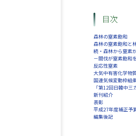
目次
森林の窒素飽和
森林の窒素飽和と
続・森林から窒素
－間伐が窒素飽和
反応性窒素
大気中有害化学物
国連気候変動枠組条
「第12回日韓中三
新刊紹介
表彰
平成27年度補正予
編集後記