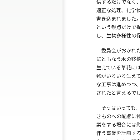
供するだけでなく
適正な処理、化学物
書き込まれました
という観点だけで
し、生物多様性の
委員会がおかれた
にともなう木の移
生えている草花に
物がいろいろ生え
な工事は進めつつ
されたと言えるで
そうはいっても、
きものへの配慮に
業をする場合には
伴う事業を計画する