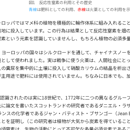
図1 反応性窒素の利用とその歴史
青線
は肥料としての利用、
赤線
は火薬としての利用を
ロッパではマメ科の植物を積極的に輪作体系に組み入れること
農地に投入しています。この行為は結果として反応性窒素を畑
窒素という元素を認識していませんし、もちろん植物の必須多
、ヨーロッパの国々はシルクロードを通して、チャイナスノー
量として使われました。実は戦争に使う火薬は、人間社会にとっ
人の糞尿を集中的に土壌に投入して硝酸カリウムの結晶を析出
が主用途で肥料には使用されていません。ちなみに日本でも、
識されたのは実に18世紀で、1772年に二つの異なるグルー
論文を書いたスコットランドの研究者であるダニエル・ラザフォード（
ンスの化学者であるジャン・バティスト・ブサンゴー（Jean Bapti
とを証明し（この研究者は植物が大気から炭素を得ていること
の頃窒素は、生物の活動にとって不可欠な多量必須元素である