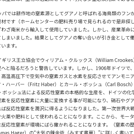
ッパでは耕作地の窒素源としてグアノと呼ばれる海鳥類のフン
資材です（ホームセンターの肥料売り場で見られるので是非探
ざわざ南米から輸入して使用していました。しかし、産業革命
てしまいました。結果としてグアノの奪い合いが引き金として
ています。
ギリス王立協会でウィリアム・クルックス（William Croo
へと陥るだろうと警告しています。しかし、1906年ドイツで
。高温高圧下で空気中の窒素ガスと水素を反応させてアンモニ
ハーバー（Fritz Haber）とカール・ボッシュ（Carl B
ー・ボッシュ法による反応性窒素の本格的な生産を、ドイツの化
窒素を反応性窒素に大量に変換する事が可能になり、硝石やグ
れば反応性窒素を潤沢に得るようになりました。第一次世界大
で火薬や肥料として使われることになります。ここから、モー
な反応性窒素が環境にばら撒かれることになります。（窒素の
omas Hager）の“大気の錬金術（みすず書房）”に詳しく