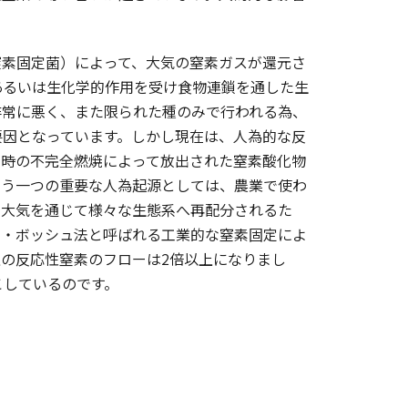
素固定菌）によって、大気の窒素ガスが還元さ
あるいは生化学的作用を受け食物連鎖を通した生
非常に悪く、また限られた種のみで行われる為、
要因となっています。しかし現在は、人為的な反
焼時の不完全燃焼によって放出された窒素酸化物
もう一つの重要な人為起源としては、農業で使わ
や大気を通じて様々な生態系へ再配分されるた
ー・ボッシュ法と呼ばれる工業的な窒素固定によ
の反応性窒素のフローは2倍以上になりまし
こしているのです。