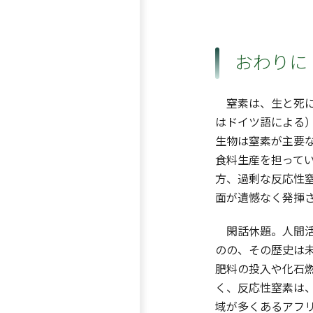
おわりに
窒素は、生と死に密
はドイツ語による
生物は窒素が主要
食料生産を担って
方、過剰な反応性
面が遺憾なく発揮
閑話休題。人間活
のの、その歴史は
肥料の投入や化石
く、反応性窒素は
域が多くあるアフリ