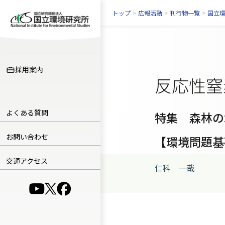
トップ
>
広報活動
>
刊行物一覧
>
国立
採用案内
反応性窒
よくある質問
特集 森林の
お問い合わせ
【環境問題基
交通アクセス
仁科 一哉
（別ウインドウで開きます）
（別ウインドウで開きます）
（別ウインドウで開きます）