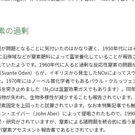
素の過剰
が問題となることに気付いたのはかなり遅く、1950年代には
既に沿岸域などが窒素肥料によって富栄養化していることが報
ていたようです。1960年代に入ると過剰な反応性窒素の問
Svante Oden）らが、イギリスから発生したNOxによっ
1970年にはノーベル賞化学者でもあるパウル・クルッツェン（Pa
事を突き止めました（N
Oは温室効果ガスでもあります）。同
2
物が失われ、生物多様性が減少することも報告されています。
素固定を上回ったと試算されています。なお本特集記事でも触れ
ン・エイバー（John Aber）によって提唱されたもので、1
認・研究がされていますが、窒素による諸問題を統合的に扱う
ッパ窒素アセスメント報告書であるとされています。