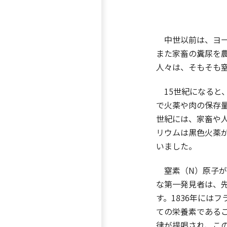
中世以前は、ヨー
また家畜の糞尿を
人々は、そもそも
15世紀になると
で火薬や肉の保存
世紀には、家畜や
リウムは黒色火薬
いました。
窒素（N）原子が認
な第一発見者は、先に
す。1836年にはフラ
ての栄養素であるこ
律が提唱され、こ