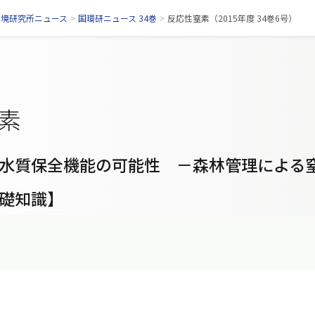
環境研究所ニュース
>
国環研ニュース 34巻
>
反応性窒素（2015年度 34巻6号）
素
水質保全機能の可能性 －森林管理による
礎知識】