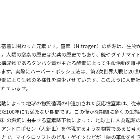
着に関わった元素です。窒素（Nitrogen）の語源は、生
）。人類の窒素の歴史は火薬の歴史でもあり、銃やダイナマイ
な構成物であるタンパク質が主たる酵素によって生命活動を維
います。実際にハーバー・ボッシュ法は、第2次世界大戦と20
窒素により生物の多様性を減少させています。このように人間
されています。
動によって地球の物質循環の中追加された反応性窒素は、従来
未だ100年にも満たない期間です。この僅かな期間に多くの生
燃料の燃焼に由来する窒素降下物によって、地球上に人為起源
、アントロポセン（人新世）を体現するような物質であると考
カで、マイクロソフトのビル・ゲイツなどが「緑の革命を引き起こ