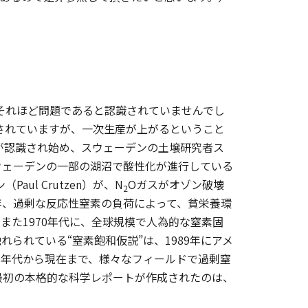
それほど問題であると認識されていませんでし
告されていますが、一次生産が上がるということ
題が認識され始め、スウェーデンの土壌研究者ス
てスウェーデンの一部の湖沼で酸性化が進行している
ul Crutzen）が、N
Oガスがオゾン破壊
2
年、過剰な反応性窒素の負荷によって、貧栄養環
また1970年代に、全球規模で人為的な窒素固
られている“窒素飽和仮説”は、1989年にアメ
990年代から現在まで、様々なフィールドで過剰窒
最初の本格的な科学レポートが作成されたのは、