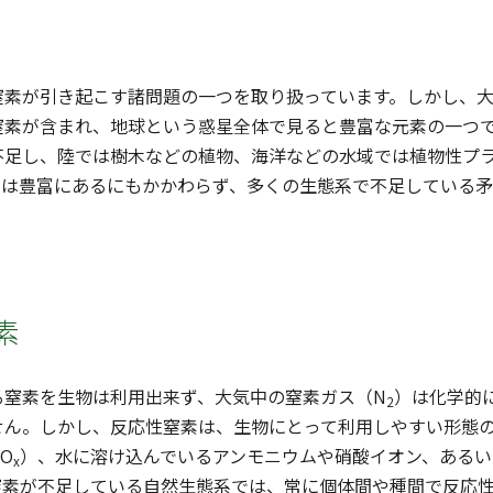
素が引き起こす諸問題の一つを取り扱っています。しかし、大
窒素が含まれ、地球という惑星全体で見ると豊富な元素の一つ
不足し、陸では樹木などの植物、海洋などの水域では植物性プ
素は豊富にあるにもかかわらず、多くの生態系で不足している矛
素
窒素を生物は利用出来ず、大気中の窒素ガス（N
）は化学的
2
せん。しかし、反応性窒素は、生物にとって利用しやすい形態
O
）、水に溶け込んでいるアンモニウムや硝酸イオン、ある
x
窒素が不足している自然生態系では、常に個体間や種間で反応