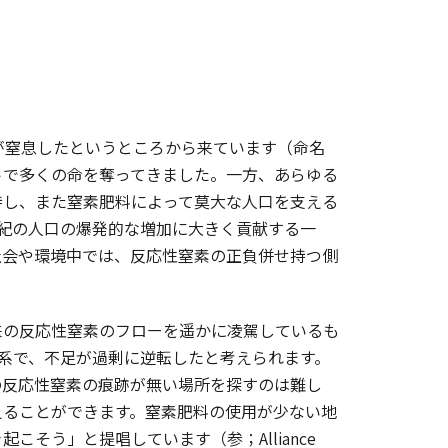
物が窒息したというところから来ています（命名
トで多くの命を奪ってきました。一方、あらゆる
持し、また窒素肥料によって莫大な人口を支える
世紀の人口の爆発的な増加に大きく貢献する一
社会や環境中では、反応性窒素の正負併せ持つ側
の反応性窒素のフローを遥かに凌駕しているも
態系で、不足が過剰に逆転したと考えられます。
の反応性窒素の痕跡が無い場所を探すのは難し
えることができます。窒素肥料の使用が少ない地
そう」と提唱しています（参；Alliance