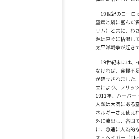
19世紀のヨーロ
窒素と燐に富んだ
リム）と共に、わ
源は直ぐに枯渇し
太平洋戦争が起き
19世紀末には、イ
なければ、食糧不足
が確立されました
立により、フリッツ・
1911年、ハーバ
人類は大気にある
ネルギーさえ使え
外に流出し、各国
に、急速に人為的
ス・ヘイガー（Th