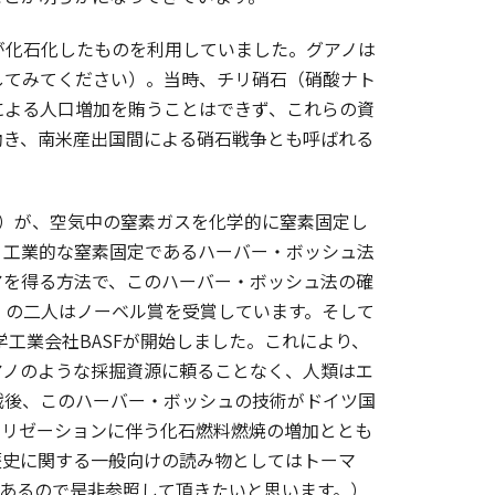
が化石化したものを利用していました。グアノは
してみてください）。当時、チリ硝石（硝酸ナト
による人口増加を賄うことはできず、これらの資
働き、南米産出国間による硝石戦争とも呼ばれる
kes）が、空気中の窒素ガスを化学的に窒素固定し
、工業的な窒素固定であるハーバー・ボッシュ法
アを得る方法で、このハーバー・ボッシュ法の確
osch）の二人はノーベル賞を受賞しています。そして
学工業会社BASFが開始しました。これにより、
アノのような採掘資源に頼ることなく、人類はエ
戦後、このハーバー・ボッシュの技術がドイツ国
タリゼーションに伴う化石燃料燃焼の増加ととも
歴史に関する一般向けの読み物としてはトーマ
書いてあるので是非参照して頂きたいと思います。）