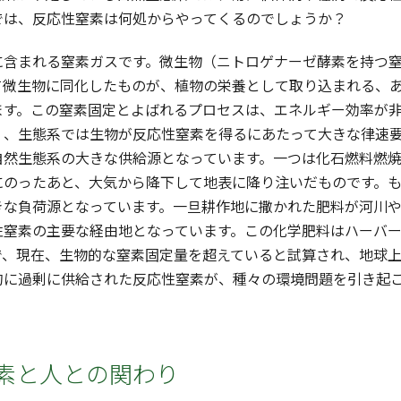
では、反応性窒素は何処からやってくるのでしょうか？
含まれる窒素ガスです。微生物（ニトロゲナーゼ酵素を持つ窒
て微生物に同化したものが、植物の栄養として取り込まれる、
ます。この窒素固定とよばれるプロセスは、エネルギー効率が
く、生態系では生物が反応性窒素を得るにあたって大きな律速
自然生態系の大きな供給源となっています。一つは化石燃料燃
にのったあと、大気から降下して地表に降り注いだものです。
きな負荷源となっています。一旦耕作地に撒かれた肥料が河川
性窒素の主要な経由地となっています。この化学肥料はハーバ
で、現在、生物的な窒素固定量を超えていると試算され、地球上
的に過剰に供給された反応性窒素が、種々の環境問題を引き起
素と人との関わり