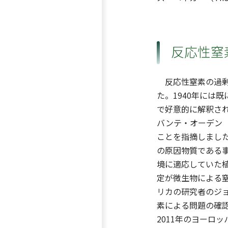
反応性窒
反応性窒素の過剰
た。1940年には
で好意的に解釈され
バンテ・オーデン（
ことを指摘しました。
の原因物質である
境に適応していた植
定が微生物による窒
リカの研究者のジョ
素による問題の確
2011年のヨーロ