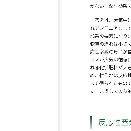
がない自然生態系
答えは、大気中に
れアンモニアとし
態系の要素になり
物質の流れは小さ
応性窒素の負荷が
ガスが大気の循環
れる化学肥料が大
め、耕作地は反応
って得られたもの
た。こうして人為
反応性窒