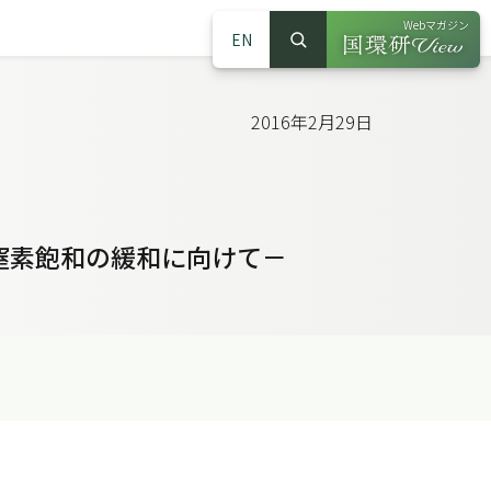
Webマガジン
EN
検索
（別ウインドウで
サイト内検索
2016年2月29日
窒素飽和の緩和に向けて－