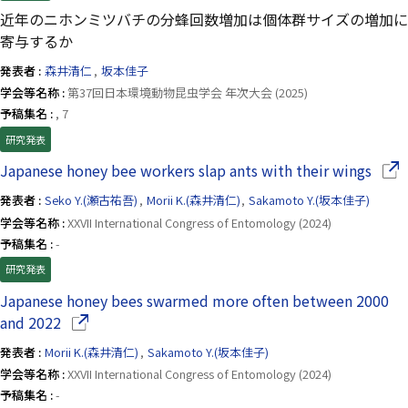
近年のニホンミツバチの分蜂回数増加は個体群サイズの増加に
寄与するか
発表者 :
森井清仁
,
坂本佳子
学会等名称 :
第37回日本環境動物昆虫学会 年次大会 (2025)
予稿集名 :
, 7
研究発表
（別
Japanese honey bee workers slap ants with their wings
発表者 :
Seko Y.(瀬古祐吾)
,
Morii K.(森井清仁)
,
Sakamoto Y.(坂本佳子)
学会等名称 :
XXVII International Congress of Entomology (2024)
予稿集名 :
-
研究発表
Japanese honey bees swarmed more often between 2000
（別ウインドウで開きます）
and 2022
発表者 :
Morii K.(森井清仁)
,
Sakamoto Y.(坂本佳子)
学会等名称 :
XXVII International Congress of Entomology (2024)
予稿集名 :
-