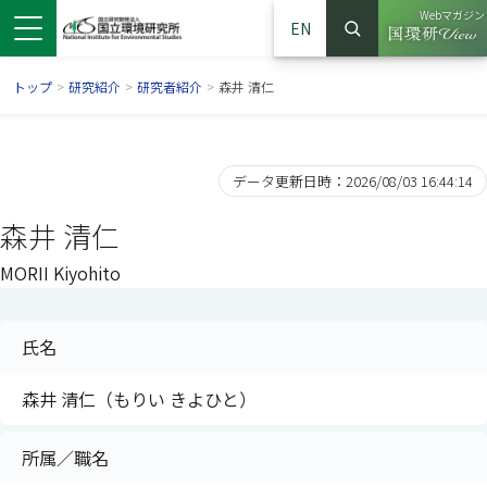
Webマガジン
EN
検索
（別ウイン
サイト内検索
トップ
>
研究紹介
>
研究者紹介
>
森井 清仁
データ更新日時：2026/08/03 16:44:14
森井 清仁
MORII Kiyohito
氏名
ンドウで開きます）
ウインドウで開きます）
別ウインドウで開きます）
森井 清仁（もりい きよひと）
所属／職名