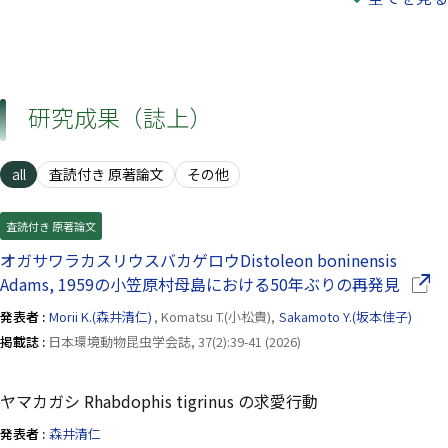
研究成果（誌上）
all
査読付き 原著論文
その他
査読付き 原著論文
オガサワラカスリウスバカゲロウDistoleon boninensis
（別ウ
Adams, 1959の小笠原村母島における50年ぶりの再発見
発表者 :
Morii K.(森井清仁)
, Komatsu T.(小松貴),
Sakamoto Y.(坂本佳子)
掲載誌 :
日本環境動物昆虫学会誌, 37(2):39-41 (2026)
ヤマカガシ Rhabdophis tigrinus の求愛行動
発表者 :
森井清仁