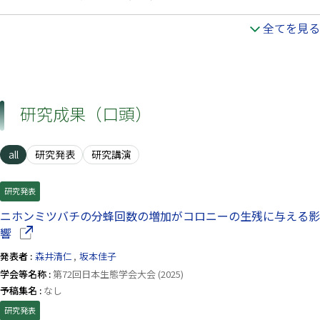
全てを見る
研究成果（口頭）
all
研究発表
研究講演
研究発表
ニホンミツバチの分蜂回数の増加がコロニーの生残に与える影
（別ウインドウで開きます）
響
発表者 :
森井清仁
,
坂本佳子
学会等名称 :
第72回日本生態学会大会 (2025)
予稿集名 :
なし
研究発表