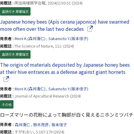
掲載誌 :
爬虫両棲類学会報, 2024(1):50-51 (2024)
査読付き 原著論文
Japanese honey bees (Apis cerana japonica) have swarmed
（別ウインドウで開き
more often over the last two decades
発表者 :
Morii K.(森井清仁)
,
Sakamoto Y.(坂本佳子)
掲載誌 :
The Science of Nature, 111: (2024)
査読付き 原著論文
The origin of materials deposited by Japanese honey bees
（
at their hive entrances as a defense against giant hornets
発表者 :
Morii K.(森井清仁)
,
Sakamoto Y.(坂本佳子)
掲載誌 :
Journal of Apicultural Research (2024)
その他
ローズマリーの花粉によって胸部が白く見えるニホンミツバチ
発表者 :
森井清仁
,
鈴木亮彦
,
坂本佳子
掲載誌 :
すがれおい, 5:167-170 (2024)