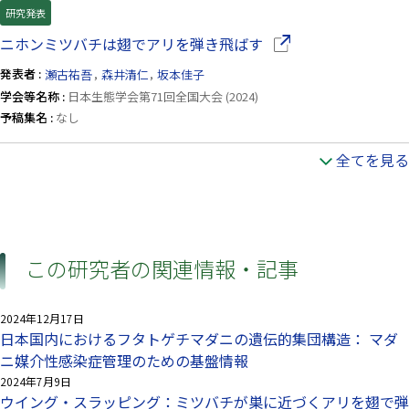
研究発表
（別ウインドウで開き
ニホンミツバチは翅でアリを弾き飛ばす
発表者 :
瀬古祐吾
,
森井清仁
,
坂本佳子
学会等名称 :
日本生態学会第71回全国大会 (2024)
予稿集名 :
なし
全てを見る
この研究者の関連情報・記事
2024年12月17日
日本国内におけるフタトゲチマダニの遺伝的集団構造： マダ
ニ媒介性感染症管理のための基盤情報
2024年7月9日
ウイング・スラッピング：ミツバチが巣に近づくアリを翅で弾