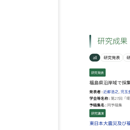
研究成果
all
研究発表
研究発表
福島県沿岸域で採集
発表者 :
近都浩之
,
児玉
学会等名称 :
第27回「環
予稿集名 :
同予稿集
研究講演
東日本大震災及び