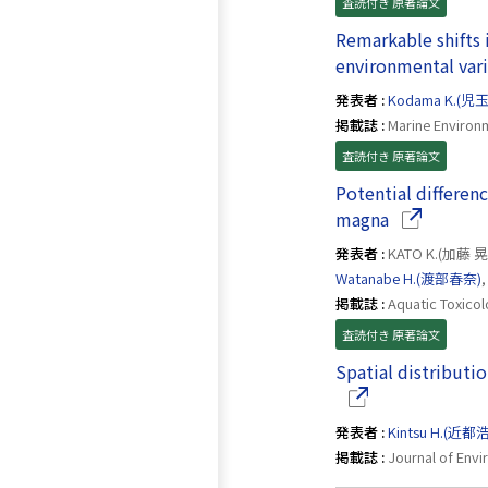
査読付き 原著論文
Remarkable shifts 
environmental vari
発表者 :
Kodama K.(児
掲載誌 :
Marine Environm
査読付き 原著論文
Potential differenc
（別ウイン
magna
発表者 :
KATO K.(加藤 
Watanabe H.(渡部春奈)
掲載誌 :
Aquatic Toxicol
査読付き 原著論文
Spatial distributi
発表者 :
Kintsu H.(近都
掲載誌 :
Journal of Envi