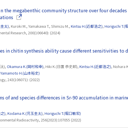
in the megabenthic community structure over four decades i
（別ウインドウで開きます）
ations
玉圭太)
, Kuroki M., Yamakawa T., Shimizu M.,
Kintsu H.(近都浩之)
,
Horiguchi T
ental Research, 200(106640): (2024)
es in chitin synthesis ability cause different sensitivities t
ドウで開きます）
晃汰),
Okamura K.(岡村和幸)
, Hiki K.(日置 恭史郎),
Kintsu H.(近都浩之)
, Nohara
,
Yamamoto H.(山本裕史)
ogy, 243(106071): (2022)
ons of and species differences in Sr-90 accumulation in mari
浩之)
,
Kodama K.(児玉圭太)
,
Horiguchi T.(堀口敏宏)
ronmental Radioactivity, 256(2023):107055 (2022)