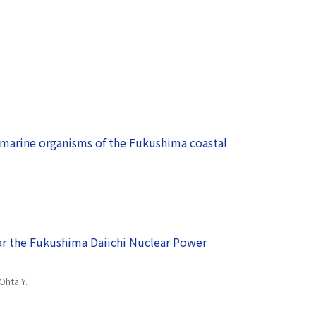
f marine organisms of the Fukushima coastal
ar the Fukushima Daiichi Nuclear Power
hta Y.