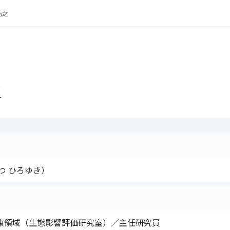
浩之
之
つ ひろゆき）
康領域（生態影響評価研究室）／主任研究員