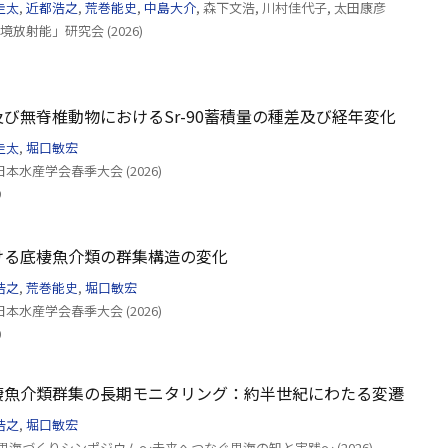
圭太
,
近都浩之
,
荒巻能史
,
中島大介
, 森下文浩, 川村佳代子, 太田康彦
境放射能」研究会 (2026)
び無脊椎動物におけるSr-90蓄積量の種差及び経年変化
圭太
,
堀口敏宏
本水産学会春季大会 (2026)
9
ける底棲魚介類の群集構造の変化
浩之
,
荒巻能史
,
堀口敏宏
本水産学会春季大会 (2026)
0
棲魚介類群集の長期モニタリング：約半世紀にわたる変遷
浩之
,
堀口敏宏
 里海づくりシンポジウム〜未来へつなぐ里海の知と実践〜 (2026)