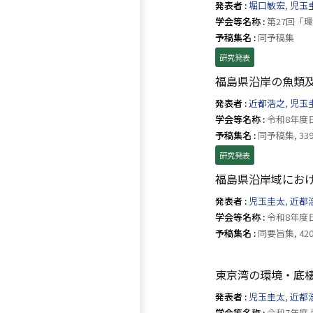
発表者 :
堀口敏宏
,
児玉
学会等名称 :
第27回「環
予稿集名 :
同予稿集
研究発表
福島県沿岸の魚類及
発表者 :
近都浩之
,
児玉
学会等名称 :
令和8年度日
予稿集名 :
同予稿集, 33
研究発表
福島県沿岸域にお
発表者 :
児玉圭太
,
近都
学会等名称 :
令和8年度日
予稿集名 :
同要旨集, 42
東京湾の環境・底
発表者 :
児玉圭太
,
近都
学会等名称 :
令和7年度