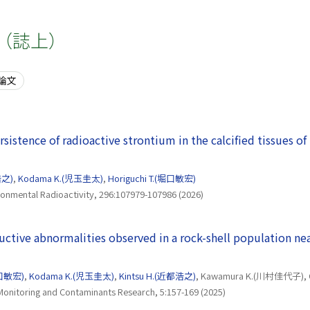
（誌上）
論文
sistence of radioactive strontium in the calcified tissues o
ドウで開きます）
浩之)
,
Kodama K.(児玉圭太)
,
Horiguchi T.(堀口敏宏)
ronmental Radioactivity, 296:107979-107986 (2026)
ctive abnormalities observed in a rock-shell population ne
インドウで開きます）
堀口敏宏)
,
Kodama K.(児玉圭太)
,
Kintsu H.(近都浩之)
, Kawamura K.(川村佳代子), O
Monitoring and Contaminants Research, 5:157-169 (2025)