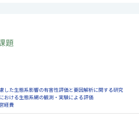
課題
弱性を考慮した生態系影響の有害性評価と要因解析に関する研究
性内湾における生態系網の観測・実験による評価
運営経費