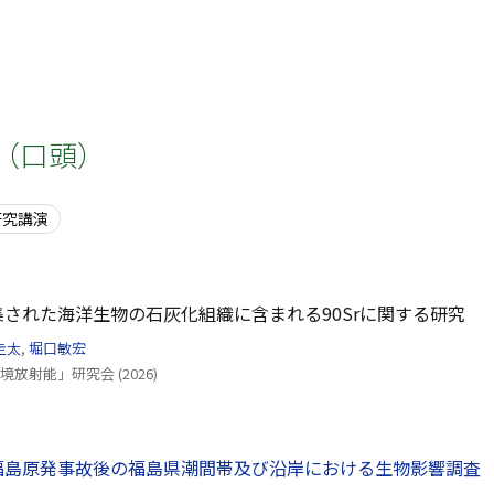
（口頭）
研究講演
された海洋生物の石灰化組織に含まれる90Srに関する研究
圭太
,
堀口敏宏
境放射能」研究会 (2026)
福島原発事故後の福島県潮間帯及び沿岸における生物影響調査