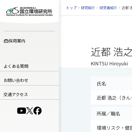
トップ
>
研究紹介
>
研究者紹介
>
近都 
採用案内
近都 浩
KINTSU Hiroyuki
よくある質問
お問い合わせ
氏名
交通アクセス
近都 浩之（きん
（別ウインドウで開きます）
（別ウインドウで開きます）
（別ウインドウで開きます）
所属／職名
環境リスク・健