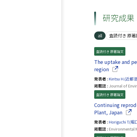
研究成果
all
査読付き 原著
査読付き 原著論文
The uptake and per
（別ウイン
region
発表者 :
Kintsu H.(近都
掲載誌 :
Journal of Envi
査読付き 原著論文
Continuing reprodu
（別ウ
Plant, Japan
発表者 :
Horiguchi T.(
掲載誌 :
Environmental 