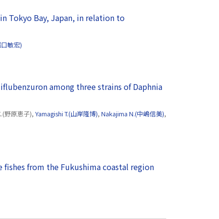
n Tokyo Bay, Japan, in relation to
.(堀口敏宏)
o diflubenzuron among three strains of Daphnia
 K.(野原恵子),
Yamagishi T.(山岸隆博)
,
Nakajima N.(中嶋信美)
,
（別ウインドウで
ne fishes from the Fukushima coastal region