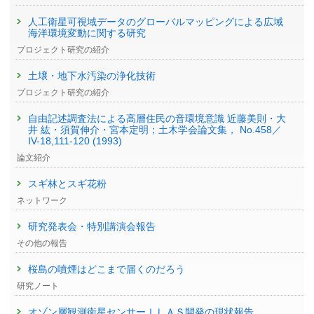
人工衛星可視域データのグローバルマッピングによる広域
海洋環境変動に関する研究
プロジェクト研究の紹介
土壌・地下水汚染の浄化技術
プロジェクト研究の紹介
自由記述調査法による高層住民の音環境意識 近藤美則・大
井 紘・須賀伸介・宮本定明；土木学会論文集， No.458／
IV-18,111-120 (1993)
論文紹介
スギ林とスギ花粉
ネットワーク
研究発表会・特別講演会報告
その他の報告
桜島の噴煙はどこまで届くのだろう
研究ノート
オゾン層観測衛星センサーＩＬＡＳ開発の現状報告