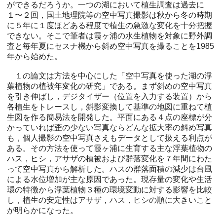
ができるだろうか。一つの湖において植生調査は過去に
１〜２回，国土地理院等の空中写真撮影は秋から冬の時期
に５年に１度ほどある程度で植生の急激な変化を十分把握
できない。そこで筆者は霞ヶ浦の水生植物を対象に野外調
査と毎年夏にセスナ機から斜め空中写真を撮ることを1985
年から始めた。
１の論文は方法を中心にした「空中写真を使った湖の浮
葉植物の植被年変化の研究」である。まず斜めの空中写真
を引き伸ばし，デジタイザー（位置を入力する装置）から
各植生をトレースし，斜影変換して基準の地図に重ねて植
生図を作る簡易法を開発した。平面にある４点の座標が分
かっていれば歪の少ない写真ならどんな拡大率の斜め写真
も，個人撮影の空中写真さえもデータとして扱える利点が
ある。その方法を使って霞ヶ浦に生育する主な浮葉植物の
ハス，ヒシ，アサザの植被および群落変化を７年間にわた
って空中写真から解析した。ハスの群落面積の減少は台風
による水位増加が主な原因であった。現存量の変化や生活
環の特徴から浮葉植物３種の環境変動に対する影響を比較
し，植生の安定性はアサザ，ハス，ヒシの順に大きいこと
が明らかになった。