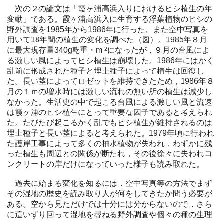
次の２の論文は「霞ヶ浦高浜入りにおけるヒシ植生の年
変動」である。霞ヶ浦高浜入に生育する浮葉植物のヒシの
野外調査を1985年から1986年に行った。また空中写真を
用いて18年間の植生の変化を調べた（図）。1985年８月
に最大現存量340g乾重・m
-2
になったが，９月の台風によ
る激しい風によってヒシ植生は崩壊した。1986年にはかく
乱前に形成された種子と埋土種子によって植生は回復し
た。長い茎によってロゼットを維持できたため，1986年８
月の１ｍの増水時には激しい流れの無い所の植生は減少し
なかった。生活史の中で起こる台風による激しい風と流速
は霞ヶ浦のヒシ植生にとって重要な因子であると考えられ
た。たびたび起こるかく乱でもヒシ植生が維持されるのは
埋土種子と長い茎によると考えられた。1979年頃に行われ
た護岸工事によって多くの抽水植物が失われ，わずかに残
った植生も周辺との関係が断たれ，その後徐々に失われコ
ンクリートの岸だけになっていった様子も読み取れた。
過去に始まる変化を知るには，空中写真等の方法でまず
その湿地の歴史を読み取り人が何をしてきたか問う必要が
ある。空から見ただけでは十分には分からないので，さら
に這いずり回って湿地を尋ねる野外調査や個々の種の生理