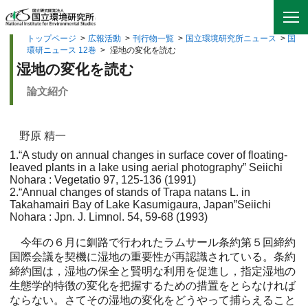
トップページ
>
広報活動
>
刊行物一覧
>
国立環境研究所ニュース
>
国
環研ニュース 12巻
>
湿地の変化を読む
湿地の変化を読む
論文紹介
野原 精一
1.“A study on annual changes in surface cover of floating-
leaved plants in a lake using aerial photography” Seiichi
Nohara : Vegetatio 97, 125-136 (1991)
2.“Annual changes of stands of Trapa natans L. in
Takahamairi Bay of Lake Kasumigaura, Japan”Seiichi
Nohara : Jpn. J. Limnol. 54, 59-68 (1993)
今年の６月に釧路で行われたラムサール条約第５回締約
国際会議を契機に湿地の重要性が再認識されている。条約
締約国は，湿地の保全と賢明な利用を促進し，指定湿地の
生態学的特徴の変化を把握するための措置をとらなければ
ならない。さてその湿地の変化をどうやって捕らえること