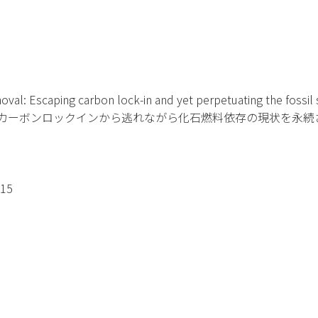
val: Escaping carbon lock-in and yet perpetuating the fossil
カーボンロックインから逃れながら化石燃料依存の現状を永続さ
515