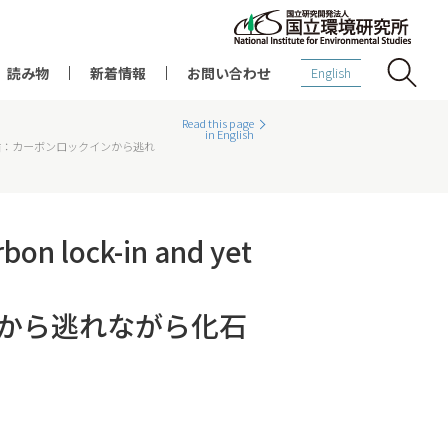
読み物
新着情報
お問い合わせ
English
Read this page
in English
素除去をめぐる語義矛盾：カーボンロックインから逃れ
bon lock-in and yet
から逃れながら化石