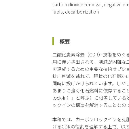
carbon dioxide removal, negative emi
fuels, decarbonization
概要
二酸化炭素除去（CDR）技術をめぐ
用に伴い排出される、削減が困難な
を達成するための重要な技術オプシ
排出削減を逃れて、現状の化石燃料
同時に投げかけられています。しか
あまりに強く化石燃料に依存すること
lock-in）」と呼ぶ）に根差し
ックインの構造を解消することなの
本稿では、カーボンロックインを克
けるCDRの役割を理解する上で、CCS（