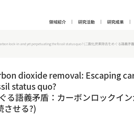
領域紹介
研究活動
研究成果
caping carbon lock-in and yet perpetuating the fossil status quo? (二酸化炭
bon dioxide removal: Escaping car
sil status quo?
めぐる語義矛盾：カーボンロックイン
させる?)