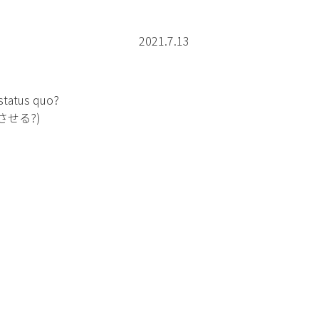
2021.7.13
 status quo?
せる?)