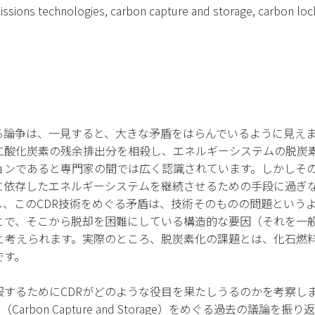
ssions technologies, carbon capture and storage, carbon lock-
る論争は、一見すると、大きな矛盾をはらんでいるように見えま
二酸化炭素の残余排出分を相殺し、エネルギーシステムの脱炭
ョンであると専門家の間では広く認識されています。しかしその
に依存したエネルギーシステムを継続させるための手段に過ぎ
し、このCDR技術をめぐる矛盾は、技術そのものの問題という
で、そこから脱却を困難にしている構造的な要因（それを一般的
ていると考えられます。実際のところ、脱炭素化の課題とは、化石
です。
服するためにCDRがどのような役目を果たしうるのかを考察し
Carbon Capture and Storage）をめぐる過去の議論