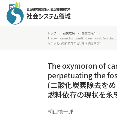
トップ
>
研究成果
>
論文の紹介
>
The oxymoron of carbon dioxide removal: Es
ながら化石燃料依存の現状を永続させる?)
The oxymoron of car
perpetuating the fos
(二酸化炭素除去を
燃料依存の現状を永続
朝山慎一郎