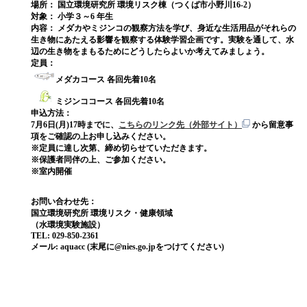
場所：
国立環境研究所 環境リスク棟（つくば市小野川16-2）
対象：
小学３～6 年生
内容：
メダカやミジンコの観察方法を学び、身近な生活用品がそれらの
生き物にあたえる影響を観察する体験学習企画です。実験を通して、水
辺の生き物をまもるためにどうしたらよいか考えてみましょう。
定員：
メダカコース 各回先着10名
ミジンココース 各回先着10名
申込方法：
7月6日(月)17時までに、
こちらのリンク先（外部サイト）
から留意事
項をご確認の上お申し込みください。
※定員に達し次第、締め切らせていただきます。
※保護者同伴の上、ご参加ください。
※室内開催
お問い合わせ先：
国立環境研究所 環境リスク・健康領域
（水環境実験施設）
TEL: 029-850-2361
メール: aquacc (末尾に@nies.go.jpをつけてください)