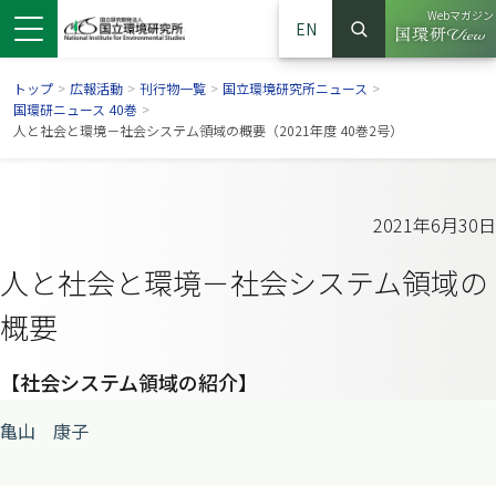
Webマガジン
EN
検索
（別ウイン
サイト内検索
トップ
>
広報活動
>
刊行物一覧
>
国立環境研究所ニュース
>
国環研ニュース 40巻
>
人と社会と環境－社会システム領域の概要（2021年度 40巻2号）
2021年6月30日
人と社会と環境－社会システム領域の
概要
【社会システム領域の紹介】
ンドウで開きます）
ウインドウで開きます）
別ウインドウで開きます）
亀山 康子