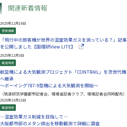
関連新着情報
2025年12月16日
更新情報
「飛行中の旅客機が世界の温室効果ガスを測っている？」記事
（別ウインドウで開きま
を公開しました【国環研View LITE】
2025年12月3日
報道発表
航空機による大気観測プロジェクト「CONTRAIL」を次世代機
へ継承
～ボーイング787-9型機による大気観測を開始～
（筑波研究学園都市記者会、環境省記者クラブ、環境記者会同時配布）
2025年10月15日
報道発表
—温室効果ガス削減を目指して—
大阪都市部のメタン排出を移動観測で詳細に調査