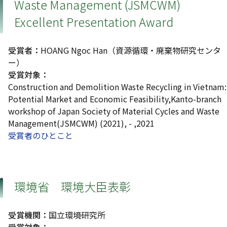
Waste Management (JSMCWM)
Excellent Presentation Award
受賞者：
HOANG Ngoc Han（資源循環・廃棄物研究センタ
ー）
受賞対象：
Construction and Demolition Waste Recycling in Vietnam:
Potential Market and Economic Feasibility,Kanto-branch
workshop of Japan Society of Material Cycles and Waste
Management(JSMCWM) (2021), - ,2021
受賞者のひとこと
環境省 環境大臣表彰
受賞機関：
国立環境研究所