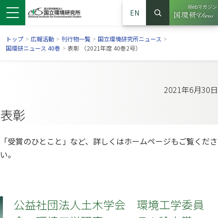
Webマガジン
EN
検索
（別ウイン
サイト内検索
トップ
>
広報活動
>
刊行物一覧
>
国立環境研究所ニュース
>
国環研ニュース 40巻
>
表彰 （2021年度 40巻2号）
2021年6月30日
表彰
「受賞のひとこと」など、詳しくはホームページもご覧くださ
い。
ンドウで開きます）
ウインドウで開きます）
別ウインドウで開きます）
公益社団法人土木学会 環境工学委員