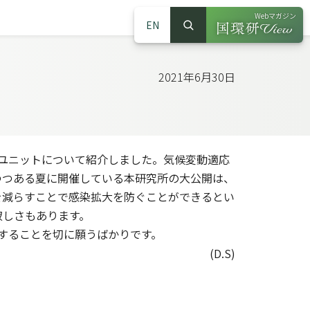
Webマガジン
EN
検索
（別ウインドウで
サイト内検索
2021年6月30日
ユニットについて紹介しました。気候変動適応
つつある夏に開催している本研究所の大公開は、
を減らすことで感染拡大を防ぐことができるとい
寂しさもあります。
することを切に願うばかりです。
(D.S)