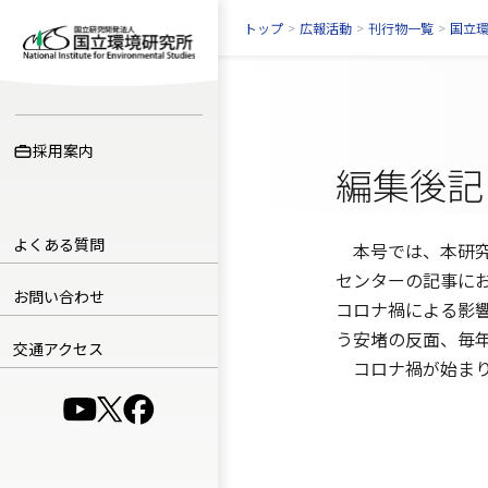
トップ
>
広報活動
>
刊行物一覧
>
国立
採用案内
編集後記
よくある質問
本号では、本研究
センターの記事に
お問い合わせ
コロナ禍による影
う安堵の反面、毎
交通アクセス
コロナ禍が始まり
（別ウインドウで開きます）
（別ウインドウで開きます）
（別ウインドウで開きます）