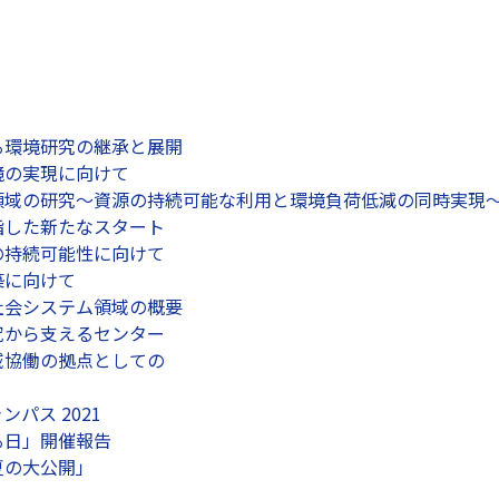
る環境研究の継承と展開
境の実現に向けて
領域の研究～資源の持続可能な利用と環境負荷低減の同時実現
指した新たなスタート
の持続可能性に向けて
築に向けて
社会システム領域の概要
究から支えるセンター
域協働の拠点としての
ンパス 2021
る日」開催報告
夏の大公開」