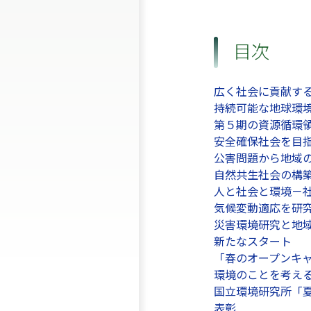
目次
広く社会に貢献す
持続可能な地球環
第５期の資源循環
安全確保社会を目
公害問題から地域
自然共生社会の構
人と社会と環境－
気候変動適応を研
災害環境研究と地
新たなスタート
「春のオープンキャ
環境のことを考え
国立環境研究所「
表彰