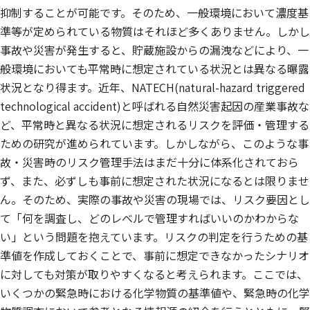
抑制することが可能です。そのため、一般環境において濃度基
準等が定められている物質はそれほど多くありません。しかし
事故や災害が発生すると、貯蔵施設からの漏洩などにより、一
般環境においても平常時に想定されている状況とは異なる曝露
状況となり得ます。近年、NATECH(natural-hazard triggered
technological accident)と呼ばれる自然災害起因の産業事故な
ど、平常時と異なる状況に想定されるリスクを評価・管理する
ための研究が進められています。しかしながら、このような事
故・災害時のリスク管理手法はまだ十分に体系化されておら
ず、また、必ずしも事前に想定された状況になるとは限りませ
ん。そのため、実際の事故や災害の現場では、リスク要因とし
て「何を調査し、どのレベルで管理すればいいのかわからな
い」という問題を抱えています。リスクの判定を行うための基
準値を作成しておくことで、事前に想定できなかったシナリオ
に対しても対策が取りやすくなると考えられます。ここでは、
いくつかの緊急時における化学物質の基準値や、緊急時の化学