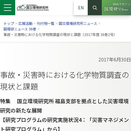
Webマガジン
EN
検索
（別ウイン
サイト内検索
トップ
>
広報活動
>
刊行物一覧
>
国立環境研究所ニュース
>
国環研ニュース 36巻
>
事故・災害時における化学物質調査の現状と課題（2017年度 36巻2号）
2017年6月30日
事故・災害時における化学物質調査の
現状と課題
特集 国立環境研究所 福島支部を拠点とした災害環境
ンドウで開きます）
ウインドウで開きます）
別ウインドウで開きます）
研究の新たな展開
【研究プログラムの研究実施状況4：「災害マネジメン
ト研究プログラム」から】