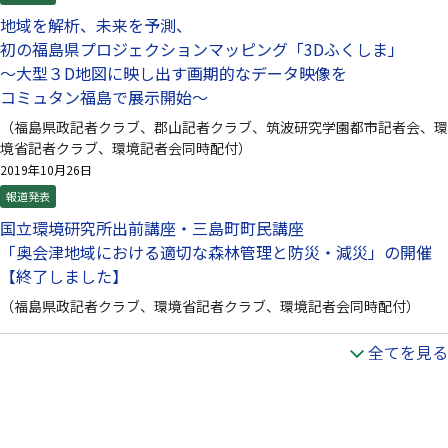
地域を解析、未来を予測、
初の福島県プロジェクションマッピング「3Dふくしま」
～大型３D地図に映し出す画期的なデータ映像を
コミュタン福島で展示開始～
（福島県政記者クラブ、郡山記者クラブ、筑波研究学園都市記者会、環
境省記者クラブ、環境記者会同時配付）
2019年10月26日
報道発表
国立環境研究所出前講座・三島町町民講座
「奥会津地域における適切な森林管理と防災・減災」の開催
【終了しました】
（福島県政記者クラブ、環境省記者クラブ、環境記者会同時配付）
全てを見る