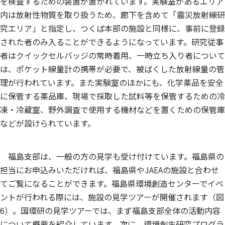
を検査するための装置が置かれています。実験室があるエリア
内は放射性物質を取り扱うため、廊下を含めて「震災放射線研
究エリア」と指定し、つくば本部の施設と同様に、事前に登録
された者のみ入ることができるようになっています。研究従事
者はクイックセルバッジの常時着用、一時立ち入り者について
は、ポケット線量計の携帯が必要で、被ばくした放射線量の管
理が行われています。また実験室のほかにも、化学薬品を安全
に保管する薬品庫、現場で採取した試料等を保管するための冷
凍・冷蔵室、野外調査で使用する機材などを置くための保管庫
などが設けられています。
福島支部は、一般の方の見学も受け付けています。福島県の
担当にお申込みいただければ、福島県やJAEAの施設と合わせ
てご覧になることができます。福島県環境創造センターでイベ
ントが行われる際には、施設の見学ツアーが開催されます（図
6）。国環研の見学ツアーでは、まず福島支部全体の活動内容
について概要を紹介しています。次に、環境創生研究プログラ