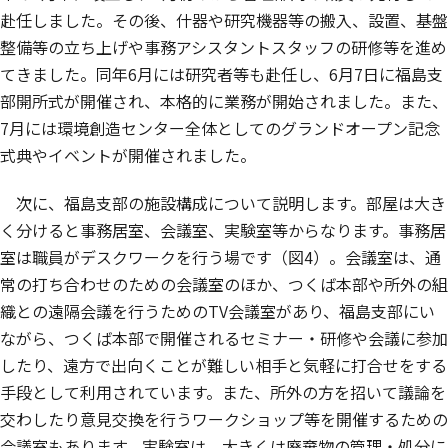
赴任しました。その後、什器や研究機器等の搬入、設置、基盤
整備等の立ち上げや事務アシスタントスタッフの研修等を進め
てきました。同年6月には研究者等も赴任し、6月7日に福島支
部開所式が開催され、本格的に業務が開始されました。また、
7月には環境創造センター全体としてのグランドオープン記念
式典やイベントが開催されました。
次に、福島支部の施設構成について説明します。部屋は大き
く分けると事務居室、会議室、実験室等からなります。事務居
室は職員がデスクワークを行う場です（図4）。会議室は、通
常の打ち合わせのための会議室のほか、つくば本部や所外の組
織との遠隔会議を行うためのTV会議室があり、福島支部にい
ながら、つくば本部で開催されるセミナー・研修や会議に参加
したり、遠方で出向くことが難しい相手と気軽に打合せをする
手段として利用されています。また、所外の方を招いて議論を
交わしたり意見交換を行うワークショップ等を開催するための
会議室もあります。実験室は、大きくは廃棄物の管理・処分に