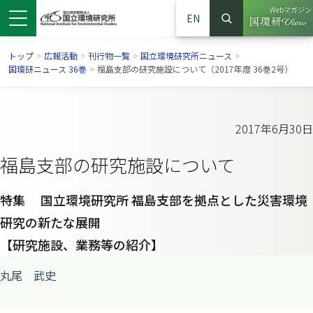
Webマガジン
EN
検索
（別ウイン
サイト内検索
トップ
>
広報活動
>
刊行物一覧
>
国立環境研究所ニュース
>
国環研ニュース 36巻
>
福島支部の研究施設について（2017年度 36巻2号）
2017年6月30日
福島支部の研究施設について
特集 国立環境研究所 福島支部を拠点とした災害環境
研究の新たな展開
【研究施設、業務等の紹介】
ンドウで開きます）
ウインドウで開きます）
別ウインドウで開きます）
丸尾 武史