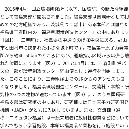
2016年4月、国立環境研究所（以下、国環研）の新たな組織
として福島支部が開設されました。福島支部は国環研として初
めての地方組織であり、茨城県つくば市にある本部とは離れた
福島県三春町内の「福島県環境創造センター」の中にあります
（図1）。三春町は、福島県の中通りのほぼ中央にある、郡山
市と田村市に挟まれた小さな城下町です。福島第一原子力発電
所から約40-50kmのところにあり、避難指示区域からは少し離
れた位置にあります（図2）。2017年4月には、三春町町営バ
スの一部が環境創造センター経由便として運行を開始しまし
た。このことにより、三春駅経由でのJRからのアクセスも良
くなりました。福島県環境創造センターは、交流棟・本館・研
究棟の3つの建物が連なっています（図3）。このうち国環研
福島支部は研究棟の中にあり、研究棟には日本原子力研究開発
機構（JAEA）がともに入居しています。また、交流棟（通
称：コミュタン福島）は一般来場者に放射性物質などについて
学んでもらう学習施設、本館は福島県が業務を行う施設という