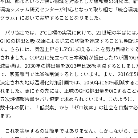
や国、都市といった狭い領域を対象とした緩和策の研究は、新
環境システム研究センターが中心となって取り組む「統合環境
グラム」において実施することとなりました。
パリ協定では、2℃目標の実現に向けて、21世紀の半ばには
GHGの排出と吸収源による除去の均衡を達成することも明記
た。さらには、気温上昇を1.5℃に抑えることを努力目標とす
されました。COP21に先立って日本政府が提出したわが国のG
減目標は、2030年の排出量を2013年比26%削減するとしま
で、家庭部門では39%削減するとしています。また、2016年
決定された地球温暖化対策計画では、2050年に80%削減する
れました。更にその先には、正味のGHG排出量を0にすることが
五次評価報告書やパリ協定で求められています。このように、
数十年の間に、「低炭素」から「ゼロ炭素」の社会を目指す必
ます。
これを実現するのは簡単ではありません。しかしながら、日