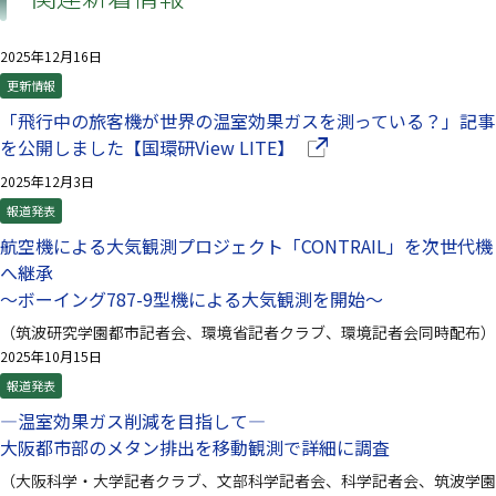
2025年12月16日
更新情報
「飛行中の旅客機が世界の温室効果ガスを測っている？」記事
（別ウインドウで開きま
を公開しました【国環研View LITE】
2025年12月3日
報道発表
航空機による大気観測プロジェクト「CONTRAIL」を次世代機
へ継承
～ボーイング787-9型機による大気観測を開始～
（筑波研究学園都市記者会、環境省記者クラブ、環境記者会同時配布）
2025年10月15日
報道発表
—温室効果ガス削減を目指して—
大阪都市部のメタン排出を移動観測で詳細に調査
（大阪科学・大学記者クラブ、文部科学記者会、科学記者会、筑波学園