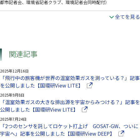
都市記者会、環境省記者クラブ、環境記者会同時配付）
全てを見る
関連記事
2025年12月16日
「飛行中の旅客機が世界の温室効果ガスを測っている？」記事
（別ウインドウで開きま
を公開しました【国環研View LITE】
2025年9月8日
「温室効果ガスの大きな排出源を宇宙からみつける？」記事を
（別ウインドウで開きます
公開しました【国環研View LITE】
2025年7月24日
「2つのセンサを託してロケット打上げ GOSAT-GW、ついに
（別ウイン
宇宙へ」記事を公開しました【国環研View DEEP】