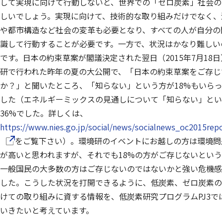
して実現に向けて行動しないと、世界での「ゼロ炭素」社会の
しいでしょう。実現に向けて、技術的な取り組みだけでなく、
や都市構造など社会の変革も必要となり、すべての人が自分の
識して行動することが必要です。一方で、状況はかなり難しい
です。日本の約束草案が閣議決定された翌日（2015年7月18
研で行われた昨年の夏の大公開で、「日本の約束草案をご存じ
か？」と聞いたところ、「知らない」という方が18%もいら
した（エネルギーミックスの見通しについて「知らない」とい
36%でした。詳しくは、
https://www.nies.go.jp/social/news/socialnews_oc2015rep
をご覧下さい）。環境研のイベントにお越しの方は環境問
が高いと思われますが、それでも18%の方がご存じないとい
一般国民の大多数の方はご存じないのではないかと強い危機感
した。こうした状況を打開できるように、低炭素、ゼロ炭素の
けての取り組みに資する情報を、低炭素研究プログラムPJ3で
いきたいと考えています。