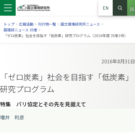
EN
検
サイ
トップ
>
広報活動
>
刊行物一覧
>
国立環境研究所ニュース
>
国環研ニュース 35巻
>
「ゼロ炭素」社会を目指す「低炭素」研究プログラム（2016年度 35巻3号）
2016年8月31日
「ゼロ炭素」社会を目指す「低炭素」
研究プログラム
特集 パリ協定とその先を見据えて
ンドウで開きます）
ウインドウで開きます）
別ウインドウで開きます）
増井 利彦