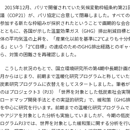
2015年12月、パリで開催されていた気候変動枠組条約第21
議（COP21）が、パリ協定に合意して閉幕しました。すべて
参加する新たな枠組みが採択されたということで画期的な会合
とともに、各国が示した温室効果ガス（GHG）排出削減目標
体の平均気温の上昇を、「産業化以前を基準に2℃よりも十分
る」という「2℃目標」の達成のためのGHG排出経路とのギャ
ら、対策の困難さを再確認しました。
こうした状況のもとで、国立環境研究所の第4期中長期計画が2
月からはじまり、前期まで温暖化研究プログラムと称していた
炭素研究プログラムに衣替えをしてスタートしました。筆者が
のはプロジェクト3（PJ3）「世界を対象とした低炭素社会実
ロードマップ開発手法とその実証的研究」で、緩和策（GHG
を中心に研究を行います。前期までの温暖化研究プログラムで
やアジアを対象とした分析も実施していましたが、今期の低炭
ログラムPJ3では、世界を対象とした緩和策に関する分析を行