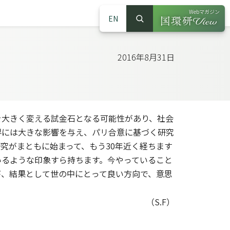
Webマガジン
EN
検索
（別ウインドウで
サイト内検索
2016年8月31日
大きく変える試金石となる可能性があり、社会
界には大きな影響を与え、パリ合意に基づく研究
究がまともに始まって、もう30年近く経ちます
いるような印象すら持ちます。今やっていること
が、結果として世の中にとって良い方向で、意思
（S.F）