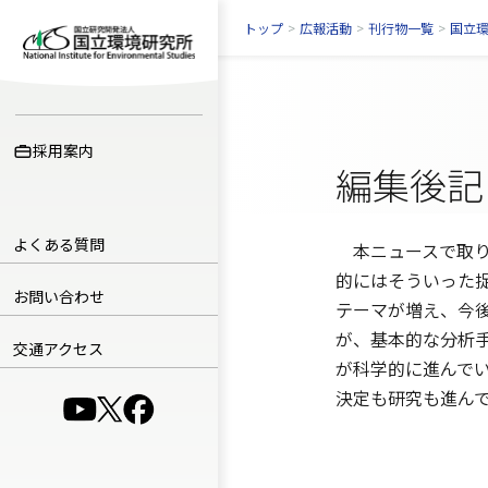
トップ
>
広報活動
>
刊行物一覧
>
国立
採用案内
編集後記
よくある質問
本ニュースで取り
的にはそういった
お問い合わせ
テーマが増え、今
が、基本的な分析
交通アクセス
が科学的に進んで
決定も研究も進ん
（別ウインドウで開きます）
（別ウインドウで開きます）
（別ウインドウで開きます）