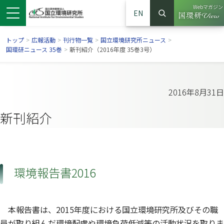
Webマガジン
EN
検索
（別ウイン
サイト内検索
トップ
>
広報活動
>
刊行物一覧
>
国立環境研究所ニュース
>
国環研ニュース 35巻
>
新刊紹介（2016年度 35巻3号）
2016年8月31日
新刊紹介
環境報告書2016
ンドウで開きます）
ウインドウで開きます）
別ウインドウで開きます）
本報告書は、2015年度における国立環境研究所及びその職
員が取り組んだ環境配慮や環境負荷低減等の活動状況を取りま