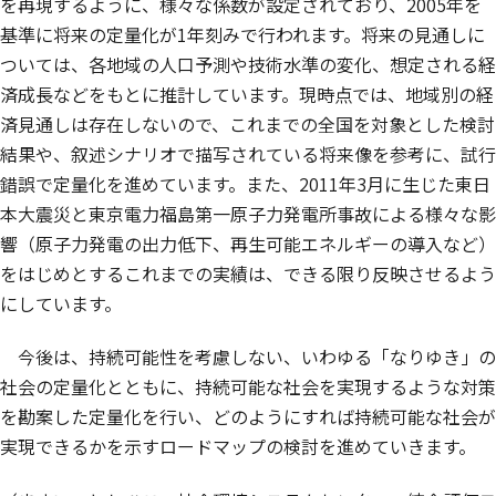
を再現するように、様々な係数が設定されており、2005年を
基準に将来の定量化が1年刻みで行われます。将来の見通しに
ついては、各地域の人口予測や技術水準の変化、想定される経
済成長などをもとに推計しています。現時点では、地域別の経
済見通しは存在しないので、これまでの全国を対象とした検討
結果や、叙述シナリオで描写されている将来像を参考に、試行
錯誤で定量化を進めています。また、2011年3月に生じた東日
本大震災と東京電力福島第一原子力発電所事故による様々な影
響（原子力発電の出力低下、再生可能エネルギーの導入など）
をはじめとするこれまでの実績は、できる限り反映させるよう
にしています。
今後は、持続可能性を考慮しない、いわゆる「なりゆき」の
社会の定量化とともに、持続可能な社会を実現するような対策
を勘案した定量化を行い、どのようにすれば持続可能な社会が
実現できるかを示すロードマップの検討を進めていきます。