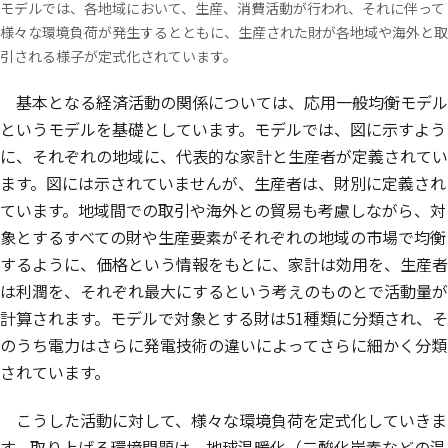
モデルでは、各地域において、生産、消費活動が行われ、それに伴って
様々な環境負荷が発生するとともに、生産された財が各地域や海外と取
引される様子が定式化されています。
基本となる経済活動の関係については、応用一般均衡モデル
というモデルを基礎としています。モデルでは、図に示すよう
に、それぞれの地域に、代表的な家計と生産者が定義されてい
ます。図には示されていませんが、生産者は、財別に定義され
ています。地域間での取引や海外との貿易も考慮しながら、対
象とするすべての財や生産要素がそれぞれの地域の市場で均衡
するように、価格という情報をもとに、家計は効用を、生産者
は利潤を、それぞれ最大にするという考えのものとで活動量が
計算されます。モデルで対象とする財は51種類に分類され、そ
のうち電力はさらに発電技術の違いによってさらに細かく分類
されています。
こうした活動に対して、様々な環境負荷を定式化していきま
す。取り上げる環境問題は、地球温暖化（二酸化炭素などの温