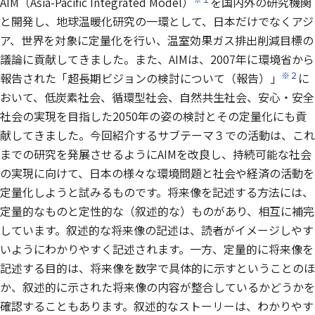
AIM（Asia-Pacific Integrated Model）
を国内外の研究機関
と開発し、地球温暖化研究の一環として、日本だけでなくアジ
ア、世界を対象に定量化を行い、温室効果ガス排出削減目標の
議論に貢献してきました。また、AIMは、2007年に環境省から
※２
報告された「超長期ビジョンの検討について（報告）」
に
おいて、低炭素社会、循環型社会、自然共生社会、安心・安全
社会の実現を目指した2050年の姿の検討とその定量化にも貢
献してきました。今回紹介するサブテーマ３での活動は、これ
までの研究を発展させるようにAIMを改良し、持続可能な社会
の実現に向けて、日本の様々な環境問題と社会や経済の活動を
定量化しようと試みるものです。将来像を記述する方法には、
定量的なものと定性的な（叙述的な）ものがあり、相互に補完
しています。叙述的な将来像の記述は、読者がイメージしやす
いようにわかりやすく記述されます。一方、定量的に将来像を
記述する目的は、将来像を数字で具体的に示すということのほ
か、叙述的に示された将来像の内容が整合しているかどうかを
確認することもあります。叙述的なストーリーは、わかりやす