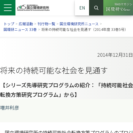
Webマガジン
EN
検索
（別ウイン
サイト内検索
トップ
>
広報活動
>
刊行物一覧
>
国立環境研究所ニュース
>
国環研ニュース 33巻
>
将来の持続可能な社会を見通す（2014年度 33巻5号）
2014年12月31日
将来の持続可能な社会を見通す
【シリーズ先導研究プログラムの紹介：「持続可能社会
転換方策研究プログラム」から】
ンドウで開きます）
ウインドウで開きます）
別ウインドウで開きます）
増井利彦
国立環境研究所の持続可能社会転換方策プログラムのプロジ