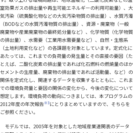
室効果ガスの排出量や再生可能エネルギーの利用可能量）、大
気汚染（硫黄酸化物などの大気汚染物質の排出量）、水質汚濁
（BODなどの水質汚濁物質の排出量）、資源・廃棄物（一般
廃棄物や産業廃棄物の最終処分量など）、化学物質（化学物質
の排出量）、水需要（工業用水需要量など）、自然・生態系
（土地利用変化など）の各課題を対象としています。定式化に
あたっては、これまでの負荷量の発生量とその直接の要因（た
とえば、二酸化炭素の排出量であれば化石燃料の燃焼量のほか
セメントの生産量、廃棄物の排出量であれば活動量、など）の
関係を定式化し、関連するデータを収集するとともに、これま
での環境負荷量と要因の関係の変化から、今後の変化について
想定します。環境負荷の動向につきましては、本プログラムの
※3
2012年度の年次報告
にとりまとめていますので、そちらを
ご参照ください。
モデルでは、2005年を対象とした地域産業連関表のデータ