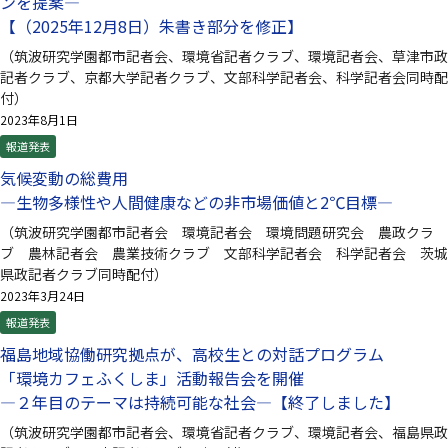
ンを提案—
【（2025年12月8日）朱書き部分を修正】
（筑波研究学園都市記者会、環境省記者クラブ、環境記者会、草津市政
記者クラブ、京都大学記者クラブ、文部科学記者会、科学記者会同時配
付）
2023年8月1日
報道発表
気候変動の総費用
—生物多様性や人間健康などの非市場価値と2℃目標—
（筑波研究学園都市記者会 環境記者会 環境問題研究会 農政クラ
ブ 農林記者会 農業技術クラブ 文部科学記者会 科学記者会 茨城
県政記者クラブ同時配付）
2023年3月24日
報道発表
福島地域協働研究拠点が、高校生との対話プログラム
「環境カフェふくしま」活動報告会を開催
—２年目のテーマは持続可能な社会—【終了しました】
（筑波研究学園都市記者会、環境省記者クラブ、環境記者会、福島県政