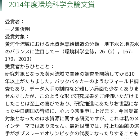
2014年度環境科学会論文賞
受賞者：
一ノ瀬俊明
受賞対象：
黄河全流域における水資源需給構造の分類－地下水と地表水
のバランスに注目して－（環境科学会誌，26（2），167-
179，2013）
受賞者からひとこと：
研究対象となった黄河流域で関連の調査を開始してから10
年以上がたちました。バックパッカーのようなフィールド調
査もあり、データ入手の制約など難しい局面も少なくありま
せんでしたが、このような形で研究成果をご評価いただけま
したことは至上の喜びであり、研究推進にあたりお世話にな
った中日両国の皆様に、心より感謝申し上げます。今回受賞
対象となったのは水資源に関する研究ですが、これは私のメ
インテーマではありません。最近世間では、陸上短距離の選
手がボブスレーでオリンピックの代表になったりすることも