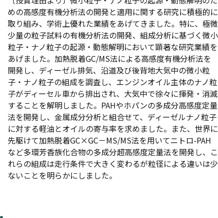
〔授賞理由より〕微小粒子・ナノ粒子の起源・動態解明のた
めの高感度有機分析法の開発と適用に関する研究に積極的に
取り組み、学術上優れた業績をあげてきました。特に、極微
少量の粒子試料の有機分析法の開発、組成分析に基づく微小
粒子・ナノ粒子の起源・動態解明において顕著な研究業績を
あげました。加熱脱着GC/MS法による高感度有機分析法を
開発し、ディーゼル排気、沿道及び後背地大気中の微小粒
子・ナノ粒子の組成を調査し、エンジンオイル主体のナノ粒
子がディーセル車から排出され、大気中で徐々に揮発・消滅
することを解明しました。PAHやホパンの多成分高感度定量
法を開発し、金属成分分析と組合せて、ディーゼルナノ粒子
に対する軽油とオイルの寄与率を求めました。また、世界に
先駆けて加熱脱着GC×GC－MS/MS法を用いてニトロ-PAH
など多環芳香族化合物の多成分超高感度定量法を開発し、こ
れらの組成は走行条件で大きく変わるが粒径による違いは少
ないことを明らかにしました。