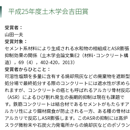
平成25年度土木学会吉田賞
受賞者：
山田一夫
受賞対象：
セメント系材料により生成される水和物の相組成とASR膨張
抑制効果の関係（土木学会論文集E2（材料･コンクリート構
造），69（4），402-420，2013）
受賞者からひとこと：
可溶性塩類を多量に含有する焼却飛灰などの廃棄物を遮断型
処分場で最終処分する際のコンクリートには遮水性が求めら
れますが、コンクリートの癌とも呼ばれるアルカリ骨材反応
（ASR）によるひび割れ発生の長期的抑制は現在も課題で
す。鉄筋コンクリートは結合材であるセメントがもたらすア
ルカリ性により鋼材腐食が防止される一方、ある種の骨材は
アルカリで反応しASR膨張します。このASRの抑制には高炉
スラグ微粉末や石炭火力発電所からの焼却灰などのポゾラン