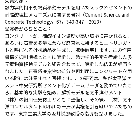
受賞対象：
熱力学的相平衡物質移動モデルを用いたスラグ系セメントの
耐硫酸塩性メカニズムに関する検討（Cement Science and
Concrete Technology，67，340-347，2013）
受賞者からひとこと：
コンクリートが、硫酸イオン濃度が高い環境に置かれると、
あるいは石膏を多量に含んだ廃棄物に接するとエトリンガイ
トと呼ばれる針状結晶を生成し、膨張破壊します。この作用
機構を抑制機構とともに解析し、熱力学的平衡を考慮した多
元素物質移動モデルと組み合わせて、解析した結果が評価さ
れました。石膏系廃棄物の処分や再利用にコンクリートを用
いる際には注意すべき問題です。この研究は、私が太平洋セ
メント中央研究所セメント化学チームリーダを務めていたこ
ろ、基本的な実験を始め、解析モデルを太平洋セメント
（株）の細川佳史博士とともに整備し、その後、（株）太平
洋コンサルタントの小川彰一氏が実権を引き継いでいたもの
です。東京工業大学の坂井悦郎教授の指導も受けました。