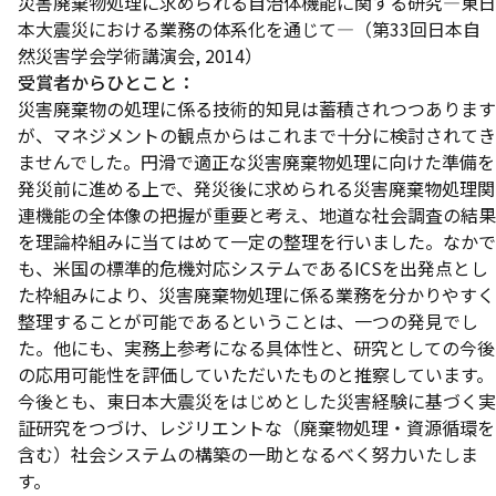
災害廃棄物処理に求められる自治体機能に関する研究—東日
本大震災における業務の体系化を通じて—（第33回日本自
然災害学会学術講演会, 2014）
受賞者からひとこと：
災害廃棄物の処理に係る技術的知見は蓄積されつつあります
が、マネジメントの観点からはこれまで十分に検討されてき
ませんでした。円滑で適正な災害廃棄物処理に向けた準備を
発災前に進める上で、発災後に求められる災害廃棄物処理関
連機能の全体像の把握が重要と考え、地道な社会調査の結果
を理論枠組みに当てはめて一定の整理を行いました。なかで
も、米国の標準的危機対応システムであるICSを出発点とし
た枠組みにより、災害廃棄物処理に係る業務を分かりやすく
整理することが可能であるということは、一つの発見でし
た。他にも、実務上参考になる具体性と、研究としての今後
の応用可能性を評価していただいたものと推察しています。
今後とも、東日本大震災をはじめとした災害経験に基づく実
証研究をつづけ、レジリエントな（廃棄物処理・資源循環を
含む）社会システムの構築の一助となるべく努力いたしま
す。