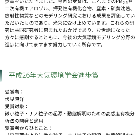
歩賞をいただきました。今回の受賞は、これまでのPM
や
2.5
二次有機エアロゾル、揮発性有機化合物、窒素・硫黄沈着、
放射性物質などのモデリング研究における成果を評価してい
ただいたものであり、光栄に受け止めています。これらの研
究は共同研究者に恵まれたおかげであり、お世話になった
方々に感謝するとともに、今後の大気環境モデリング分野の
進歩に向けてますます努力していく所存です。
平成26年大気環境学会進歩賞
受賞者：
伏見暁洋
受賞対象：
微小粒子・ナノ粒子の起源・動態解明のための高感度有機分
析法の開発と適用
受賞者からひとこと：