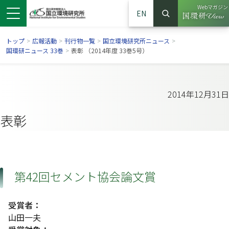
Webマガジン
EN
検索
（別ウイン
サイト内検索
トップ
>
広報活動
>
刊行物一覧
>
国立環境研究所ニュース
>
国環研ニュース 33巻
>
表彰 （2014年度 33巻5号）
2014年12月31日
表彰
第42回セメント協会論文賞
ンドウで開きます）
ウインドウで開きます）
別ウインドウで開きます）
受賞者：
山田一夫