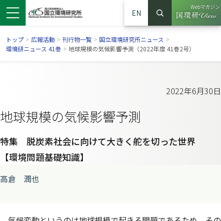
Webマガジン
EN
検索
（別ウイン
サイト内検索
トップ
>
広報活動
>
刊行物一覧
>
国立環境研究所ニュース
>
環境研ニュース 41巻
>
地球規模の気候影響予測（2022年度 41巻2号）
2022年6月30日
地球規模の気候影響予測
特集 脱炭素社会に向けて大きく舵を切った世界
【環境問題基礎知識】
ンドウで開きます）
ウインドウで開きます）
別ウインドウで開きます）
高倉 潤也
気候変動というのは地球規模で起きる問題であるため、その