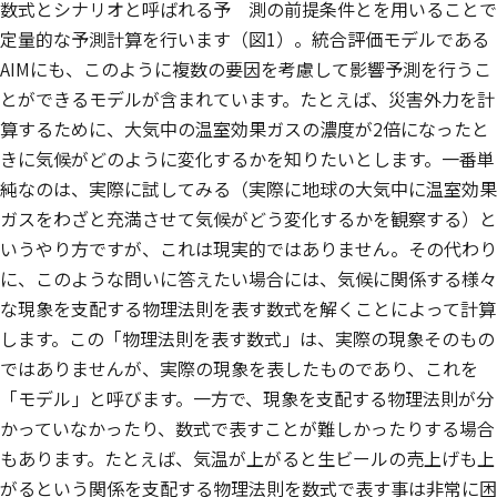
数式とシナリオと呼ばれる予 測の前提条件とを用いることで
定量的な予測計算を行います（図1）。統合評価モデルである
AIMにも、このように複数の要因を考慮して影響予測を行うこ
とができるモデルが含まれています。たとえば、災害外力を計
算するために、大気中の温室効果ガスの濃度が2倍になったと
きに気候がどのように変化するかを知りたいとします。一番単
純なのは、実際に試してみる（実際に地球の大気中に温室効果
ガスをわざと充満させて気候がどう変化するかを観察する）と
いうやり方ですが、これは現実的ではありません。その代わり
に、このような問いに答えたい場合には、気候に関係する様々
な現象を支配する物理法則を表す数式を解くことによって計算
します。この「物理法則を表す数式」は、実際の現象そのもの
ではありませんが、実際の現象を表したものであり、これを
「モデル」と呼びます。一方で、現象を支配する物理法則が分
かっていなかったり、数式で表すことが難しかったりする場合
もあります。たとえば、気温が上がると生ビールの売上げも上
がるという関係を支配する物理法則を数式で表す事は非常に困