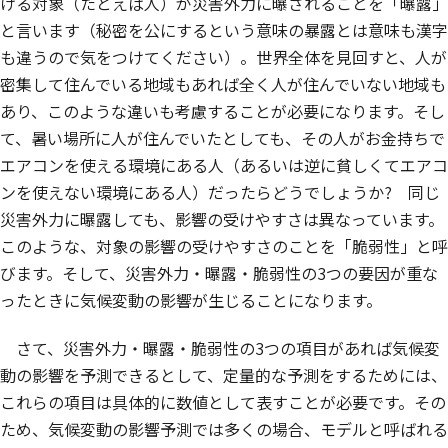
ける対象（たとえば人）が災害外力に曝されることを「曝露」
と言います（秘密を公にするという意味の暴露とは意味も漢字
も違うので気をつけてください）。世界全体を見回すと、人が
密集して住んでいる地域もあれば全く人が住んでいない地域も
あり、このような違いも考慮することが必要になります。そし
て、暑い場所に人が住んでいたとしても、その人がお金持ちで
エアコンを使える環境にある人（あるいは逆に貧しくてエアコ
ンを使えない環境にある人）だったらどうでしょうか? 同じ
災害外力に曝露しても、影響の受けやすさは異なっています。
このような、対象の影響の受けやすさのことを「脆弱性」と呼
びます。そして、災害外力・曝露・脆弱性の3つの要因が重な
ったときに気候変動の影響が生じることになります。
さて、災害外力・曝露・脆弱性の3つの項目があれば気候変
動の影響を予測できるとして、定量的な予測をするためには、
これらの項目は具体的に数値として表すことが必要です。その
ため、気候変動の影響予測では多くの場合、モデルと呼ばれる