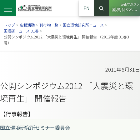
Webマガジン
EN
検索
（別ウイン
サイト内検索
トップ
>
広報活動
>
刊行物一覧
>
国立環境研究所ニュース
>
国環研ニュース 31巻
>
公開シンポジウム2012 「大震災と環境再生」 開催報告 （2012年度 31巻3
号）
2011年8月31日
公開シンポジウム2012 「大震災と環
境再生」 開催報告
ンドウで開きます）
ウインドウで開きます）
別ウインドウで開きます）
【行事報告】
国立環境研究所セミナー委員会