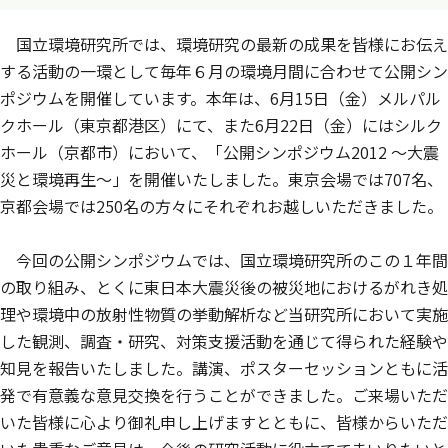
国立環境研究所では、環境研究の最新の成果を皆様にお伝え
する活動の一環として毎年６月の環境月間に合わせて公開シン
ポジウムを開催しています。本年は、6月15日（金）メルパル
クホール（東京都港区）にて、また6月22日（金）にはシルク
ホール（京都市）において、「公開シンポジウム2012 ～大震
災と環境再生～」を開催いたしました。東京会場では707名、
京都会場では250名の方々にそれぞれお越しいただきました。
今回の公開シンポジウムでは、国立環境研究所のこの１年間
の取り組み、とくに東日本大震災後の被災地におけるがれき処
理や環境中の放射性物質の挙動解析など当研究所において実施
した観測、調査・研究、対策支援活動を通じて得られた経験や
知見を報告いたしました。講演、ポスターセッションともに活
発で有意義な意見交換を行うことができました。ご来場いただ
いた皆様に心より御礼申し上げますとともに、皆様からいただ