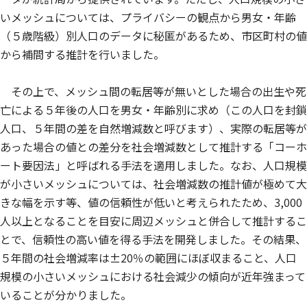
いメッシュについては、プライバシーの観点から男女・年齢
（５歳階級）別人口のデータに秘匿があるため、市区町村の値
から補間する推計を行いました。
その上で、メッシュ間の転居等が無いとした場合の出生や死
亡による５年後の人口を男女・年齢別に求め（この人口を封鎖
人口、５年間の差を自然増減数と呼びます）、実際の転居等が
あった場合の値との差分を社会増減数として推計する「コーホ
ート要因法」と呼ばれる手法を適用しました。なお、人口規模
が小さいメッシュについては、社会増減数の推計値が極めて大
きな幅を示す等、値の信頼性が低いと考えられたため、3,000
人以上となることを目安に周辺メッシュと併合して推計するこ
とで、信頼性の高い値を得る手法を開発しました。その結果、
５年間の社会増減率は±20％の範囲にほぼ収まること、人口
規模の小さいメッシュにおける社会減少の傾向が近年強まって
いることが分かりました。