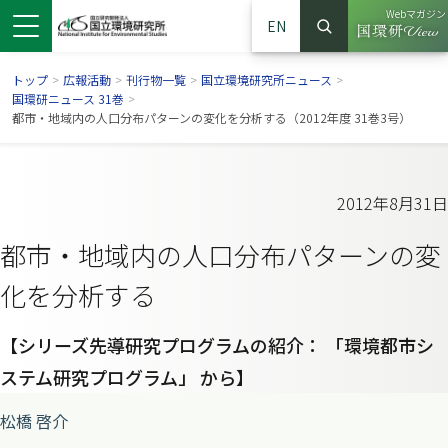
Webマガジン
EN
検索
（別ウイン
サイト内検索
トップ
>
広報活動
>
刊行物一覧
>
国立環境研究所ニュース
>
国環研ニュース 31巻
>
都市・地域内の人口分布パターンの変化を分析する（2012年度 31巻3号）
2012年8月31日
都市・地域内の人口分布パターンの変
化を分析する
【シリーズ先導研究プログラムの紹介： 「環境都市シ
ンドウで開きます）
ウインドウで開きます）
別ウインドウで開きます）
ステム研究プログラム」 から】
松橋 啓介