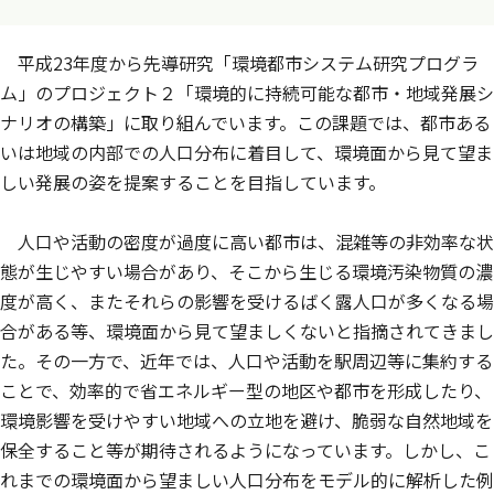
平成23年度から先導研究「環境都市システム研究プログラ
ム」のプロジェクト２「環境的に持続可能な都市・地域発展シ
ナリオの構築」に取り組んでいます。この課題では、都市ある
いは地域の内部での人口分布に着目して、環境面から見て望ま
しい発展の姿を提案することを目指しています。
人口や活動の密度が過度に高い都市は、混雑等の非効率な状
態が生じやすい場合があり、そこから生じる環境汚染物質の濃
度が高く、またそれらの影響を受けるばく露人口が多くなる場
合がある等、環境面から見て望ましくないと指摘されてきまし
た。その一方で、近年では、人口や活動を駅周辺等に集約する
ことで、効率的で省エネルギー型の地区や都市を形成したり、
環境影響を受けやすい地域への立地を避け、脆弱な自然地域を
保全すること等が期待されるようになっています。しかし、こ
れまでの環境面から望ましい人口分布をモデル的に解析した例