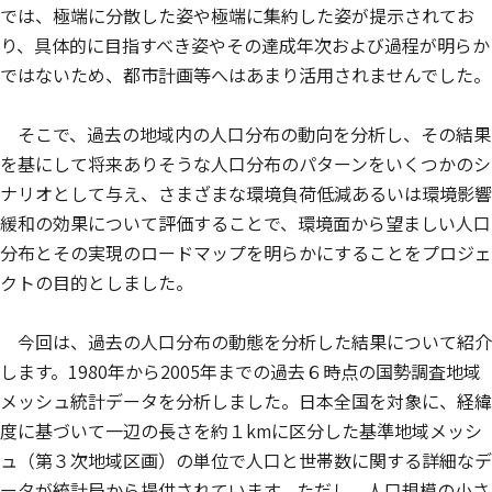
では、極端に分散した姿や極端に集約した姿が提示されてお
り、具体的に目指すべき姿やその達成年次および過程が明らか
ではないため、都市計画等へはあまり活用されませんでした。
そこで、過去の地域内の人口分布の動向を分析し、その結果
を基にして将来ありそうな人口分布のパターンをいくつかのシ
ナリオとして与え、さまざまな環境負荷低減あるいは環境影響
緩和の効果について評価することで、環境面から望ましい人口
分布とその実現のロードマップを明らかにすることをプロジェ
クトの目的としました。
今回は、過去の人口分布の動態を分析した結果について紹介
します。1980年から2005年までの過去６時点の国勢調査地域
メッシュ統計データを分析しました。日本全国を対象に、経緯
度に基づいて一辺の長さを約１kmに区分した基準地域メッシ
ュ（第３次地域区画）の単位で人口と世帯数に関する詳細なデ
ータが統計局から提供されています。ただし、人口規模の小さ