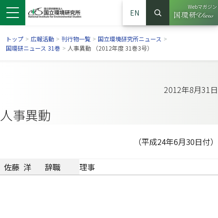
Webマガジン
EN
検索
（別ウイン
サイト内検索
トップ
>
広報活動
>
刊行物一覧
>
国立環境研究所ニュース
>
国環研ニュース 31巻
>
人事異動 （2012年度 31巻3号）
2012年8月31日
人事異動
（平成24年6月30日付）
佐藤 洋
辞職
理事
ンドウで開きます）
ウインドウで開きます）
別ウインドウで開きます）