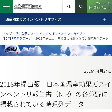
Webマガジン
EN
検索
（別ウイン
サイト内検索
温室効果ガスインベントリオフィス
温室効果ガスインベントリオフィス
トップ
>
温室効果ガスインベントリオフィス
>
アーカイブ
>
NID/NIR時系列データ
>
2018年提出版 各分野に掲載されている時系列データ
2018年4月24日
2018年提出版 日本国温室効果ガスイ
ンドウで開きます）
ウインドウで開きます）
別ウインドウで開きます）
ンベントリ報告書（NIR）の各分野に
掲載されている時系列データ