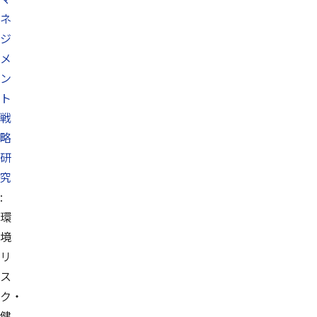
ネ
ジ
メ
ン
ト
戦
略
研
究
:
環
境
リ
ス
ク・
健