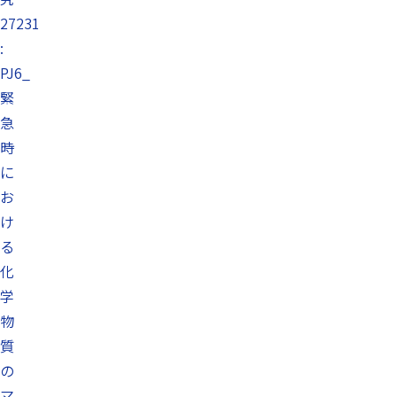
27231
:
PJ6_
緊
急
時
に
お
け
る
化
学
物
質
の
マ