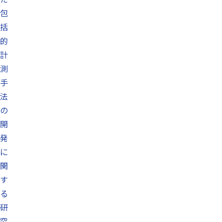
包
括
的
計
測
手
法
の
開
発
に
関
す
る
研
究