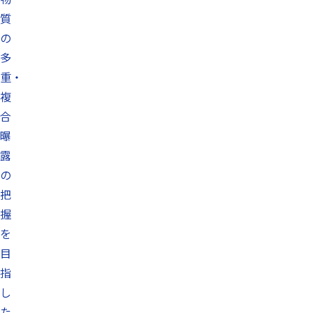
質
の
多
重・
複
合
曝
露
の
把
握
を
目
指
し
た