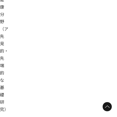
康
分
野
（ア
先
見
的・
先
端
的
な
基
礎
研
ページトップへ
究）