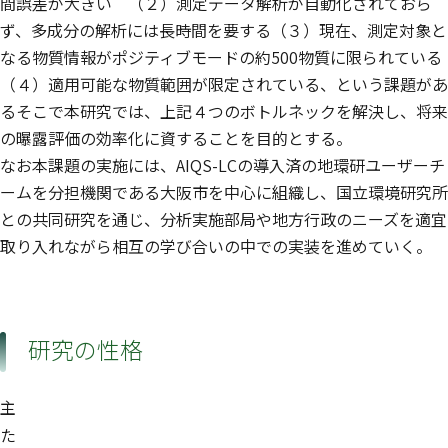
間誤差が大きい （２）測定データ解析が自動化されておら
ず、多成分の解析には長時間を要する（３）現在、測定対象と
なる物質情報がポジティブモードの約500物質に限られている
（４）適用可能な物質範囲が限定されている、という課題があ
るそこで本研究では、上記４つのボトルネックを解決し、将来
の曝露評価の効率化に資することを目的とする。
なお本課題の実施には、AIQS-LCの導入済の地環研ユーザーチ
ームを分担機関である大阪市を中心に組織し、国立環境研究所
との共同研究を通じ、分析実施部局や地方行政のニーズを適宜
取り入れながら相互の学び合いの中での実装を進めていく。
研究の性格
主
た