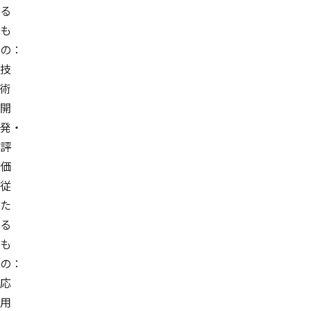
る
も
の：
技
術
開
発・
評
価
従
た
る
も
の：
応
用