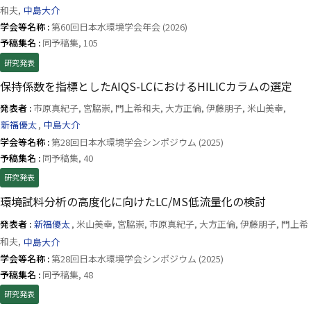
和夫,
中島大介
学会等名称 :
第60回日本水環境学会年会 (2026)
予稿集名 :
同予稿集, 105
研究発表
保持係数を指標としたAIQS-LCにおけるHILICカラムの選定
発表者 :
市原真紀子, 宮脇崇, 門上希和夫, 大方正倫, 伊藤朋子, 米山美幸,
新福優太
,
中島大介
学会等名称 :
第28回日本水環境学会シンポジウム (2025)
予稿集名 :
同予稿集, 40
研究発表
環境試料分析の高度化に向けたLC/MS低流量化の検討
発表者 :
新福優太
, 米山美幸, 宮脇崇, 市原真紀子, 大方正倫, 伊藤朋子, 門上希
和夫,
中島大介
学会等名称 :
第28回日本水環境学会シンポジウム (2025)
予稿集名 :
同予稿集, 48
研究発表