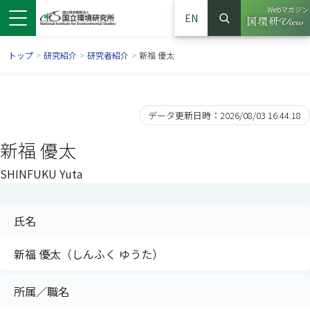
Webマガジン
EN
検索
（別ウイン
サイト内検索
トップ
>
研究紹介
>
研究者紹介
>
新福 優太
データ更新日時：2026/08/03 16:44:18
新福 優太
SHINFUKU Yuta
氏名
ンドウで開きます）
ウインドウで開きます）
別ウインドウで開きます）
新福 優太（しんふく ゆうた）
所属／職名