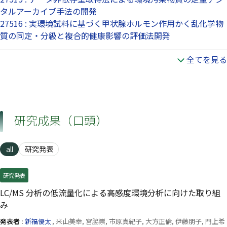
タルアーカイブ手法の開発
27516 : 実環境試料に基づく甲状腺ホルモン作用かく乱化学物
質の同定・分級と複合的健康影響の評価法開発
全てを見る
研究成果（口頭）
all
研究発表
研究発表
LC/MS 分析の低流量化による高感度環境分析に向けた取り組
み
発表者 :
新福優太
, 米山美幸, 宮脇崇, 市原真紀子, 大方正倫, 伊藤朋子, 門上希