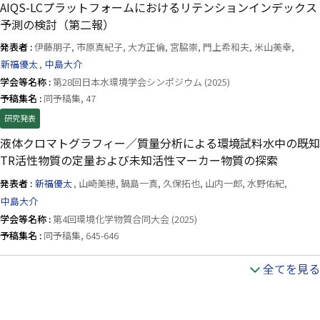
AIQS-LCプラットフォームにおけるリテンションインデックス
予測の検討（第二報）
発表者 :
伊藤朋子, 市原真紀子, 大方正倫, 宮脇崇, 門上希和夫, 米山美幸,
新福優太
,
中島大介
学会等名称 :
第28回日本水環境学会シンポジウム (2025)
予稿集名 :
同予稿集, 47
研究発表
液体クロマトグラフィー／質量分析による環境試料水中の既知
TR活性物質の定量および未知活性マーカー物質の探索
発表者 :
新福優太
, 山崎美穂, 鍋島一真, 久保拓也, 山内一郎, 水野佑紀,
中島大介
学会等名称 :
第4回環境化学物質合同大会 (2025)
予稿集名 :
同予稿集, 645-646
全てを見る