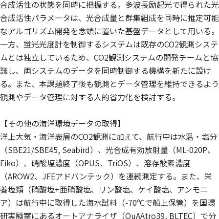
合成活性の状態を同時に把握する。多波長励起光で得られた光
合成活性パラメータは、光合成量と群集組成を同時に推定可能
なアルゴリズム開発を念頭に置いた基盤データとして用いる。
一方、蛍光光度計を制御するシステムは既存のCO2観測システ
ムとは独立しているため、CO2観測システムの開発チームと協
議し、両システムのデータを同時制御する機構を新たに設け
る。また、本課題終了後も観測とデータ管理を維持できるよう
観測やデータ管理に対する人的省力化を検討する。
【その他の海洋環境データの取得】
洋上大気・海洋表層のCO2観測に加えて、航行中は水温・塩分
（SBE21/SBE45, Seabird）、光合成有効放射量（ML-020P、
Eiko）、硝酸塩濃度（OPUS、TriOS）、溶存酸素濃度
（AROW2、JFEアドバンテック）を連続測定する。また、栄
養塩類（硝酸塩+亜硝酸塩、リン酸塩、ケイ酸塩、アンモニ
ア）は航行中に取得した海水試料（-70ºCで船上保管）を国環
研実験室にあるオートアナライザ（QuAAtro39, BLTEC）で分