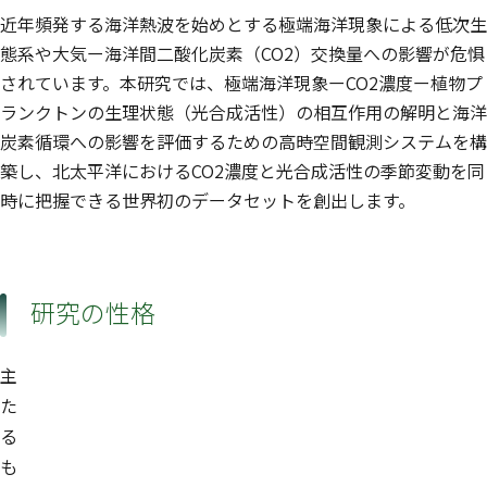
近年頻発する海洋熱波を始めとする極端海洋現象による低次生
態系や大気ー海洋間二酸化炭素（CO2）交換量への影響が危惧
されています。本研究では、極端海洋現象ーCO2濃度ー植物プ
ランクトンの生理状態（光合成活性）の相互作用の解明と海洋
炭素循環への影響を評価するための高時空間観測システムを構
築し、北太平洋におけるCO2濃度と光合成活性の季節変動を同
時に把握できる世界初のデータセットを創出します。
研究の性格
主
た
る
も