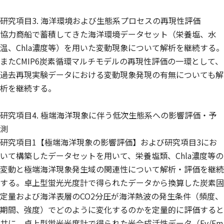
研究項目3. 海洋環境および生態系プロセスの再現性評価
協力商船で蓄積してきた海洋環境データセット（栄養塩、水
温、Chla濃度等）を用いた変動現象について解析を継続する。
またCMIP6炭素循環マルチモデルの再現性評価の一環として、
過去再現実験データにおける変動現象発現の有無についても解
析を継続する。
研究項目4. 極端海洋現象に伴う低次生態系への影響評価・予
測
研究項目1【極端海洋現象の影響評価】および研究項目3にお
いて構築したデータセットを用いて、栄養塩類、Chla濃度等の
変動と極端海洋現象発生域の関連性について解析・評価を継続
する。卓上型蛍光光度計で得られたデータから換算した炭素固
定量および海洋表層のCO2分圧が海洋熱波の発生条件（頻度、
期間、強度）でどのように変化するのかを定量的に評価すると
共に、卓上型蛍光光度計で得られた光合成活性データ（Fv/Fm