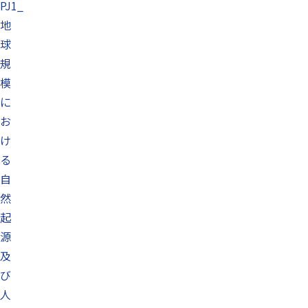
PJ1_
地
球
規
模
に
お
け
る
自
然
起
源
及
び
人