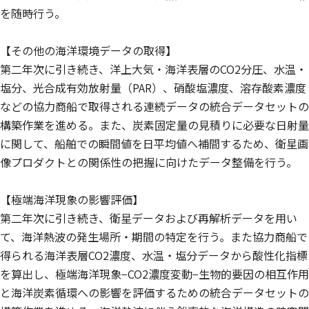
を随時行う。
【その他の海洋環境データの取得】
第二年次に引き続き、洋上大気・海洋表層のCO2分圧、水温・
塩分、光合成有効放射量（PAR）、硝酸塩濃度、溶存酸素濃度
などの協力商船で取得される連続データの統合データセットの
構築作業を進める。また、炭素固定量の見積りに必要な日射量
に関して、船舶での瞬間値を日平均値へ補間するため、衛星画
像プロダクトとの関係性の把握に向けたデータ整備を行う。
【極端海洋現象の影響評価】
第二年次に引き続き、衛星データおよび再解析データを用い
て、海洋熱波の発生場所・期間の特定を行う。また協力商船で
得られる海洋表層CO2濃度、水温・塩分データから酸性化指標
を算出し、極端海洋現象−CO2濃度変動−生物的要因の相互作用
と海洋炭素循環への影響を評価するための統合データセットの