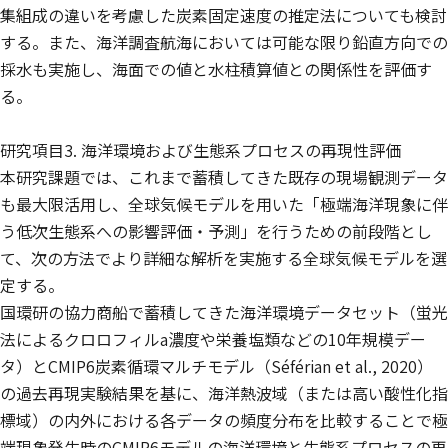
集組成の違いを考慮した炭素固定速度の推定法についても検討
する。また、海洋調査航海においては可能な限り鉛直方向での
採水も実施し、海面での値と水柱積算値との関係性を評価す
る。
研究項目3. 海洋環境および生態系プロセスの再現性評価
本研究課題では、これまで蓄積してきた既存の現場観測データ
も最大限活用し、全球気候モデルを用いた「極端海洋現象に伴
う低次生態系への影響評価・予測」を行うための前段階とし
て、次の方法でより詳細な解析を実施する全球気候モデルを選
定する。
国環研の協力商船で蓄積してきた海洋環境データセット（蛍光
法によるクロロフィルa濃度や栄養塩類などの10年規模デー
タ）とCMIP6炭素循環マルチモデル（Séférian et al., 2020）
の過去再現実験結果を基に、海洋熱波域（または高い酸性化指
標域）の内外における各データの頻度分布を比較することで極
端現象発生時のCMIP6モデルの海洋環境と生態系プロセスの再