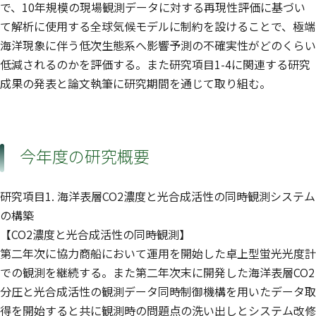
で、10年規模の現場観測データに対する再現性評価に基づい
て解析に使用する全球気候モデルに制約を設けることで、極端
海洋現象に伴う低次生態系へ影響予測の不確実性がどのくらい
低減されるのかを評価する。また研究項目1-4に関連する研究
成果の発表と論文執筆に研究期間を通じて取り組む。
今年度の研究概要
研究項目1. 海洋表層CO2濃度と光合成活性の同時観測システム
の構築
【CO2濃度と光合成活性の同時観測】
第二年次に協力商船において運用を開始した卓上型蛍光光度計
での観測を継続する。また第二年次末に開発した海洋表層CO2
分圧と光合成活性の観測データ同時制御機構を用いたデータ取
得を開始すると共に観測時の問題点の洗い出しとシステム改修