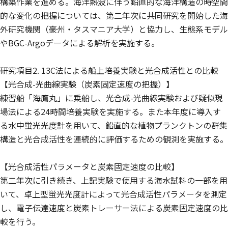
構築作業を進める。海洋熱波に伴う鉛直的な海洋構造の時空間
的な変化の把握については、第二年次に共同研究を開始した海
外研究機関（豪州・タスマニア大学）と協力し、生態系モデル
やBGC-Argoデータによる解析を実施する。
研究項目2. 13C法による船上培養実験と光合成活性との比較
【光合成-光曲線実験（炭素固定速度の把握）】
練習船「海鷹丸」に乗船し、光合成-光曲線実験および疑似現
場法による24時間培養実験を実施する。また本年度に導入す
る水中蛍光光度計を用いて、鉛直的な植物プランクトンの群集
構造と光合成活性を連続的に評価するための観測を実施する。
【光合成活性パラメータと炭素固定速度の比較】
第二年次に引き続き、上記実験で使用する海水試料の一部を用
いて、卓上型蛍光光度計によって光合成活性パラメータを測定
し、電子伝達速度と炭素トレーサー法による炭素固定速度の比
較を行う。