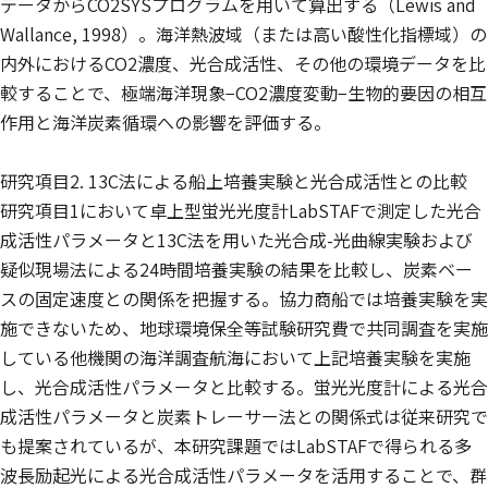
データからCO2SYSプログラムを用いて算出する（Lewis and
Wallance, 1998）。海洋熱波域（または高い酸性化指標域）の
内外におけるCO2濃度、光合成活性、その他の環境データを比
較することで、極端海洋現象−CO2濃度変動−生物的要因の相互
作用と海洋炭素循環への影響を評価する。
研究項目2. 13C法による船上培養実験と光合成活性との比較
研究項目1において卓上型蛍光光度計LabSTAFで測定した光合
成活性パラメータと13C法を用いた光合成-光曲線実験および
疑似現場法による24時間培養実験の結果を比較し、炭素ベー
スの固定速度との関係を把握する。協力商船では培養実験を実
施できないため、地球環境保全等試験研究費で共同調査を実施
している他機関の海洋調査航海において上記培養実験を実施
し、光合成活性パラメータと比較する。蛍光光度計による光合
成活性パラメータと炭素トレーサー法との関係式は従来研究で
も提案されているが、本研究課題ではLabSTAFで得られる多
波長励起光による光合成活性パラメータを活用することで、群