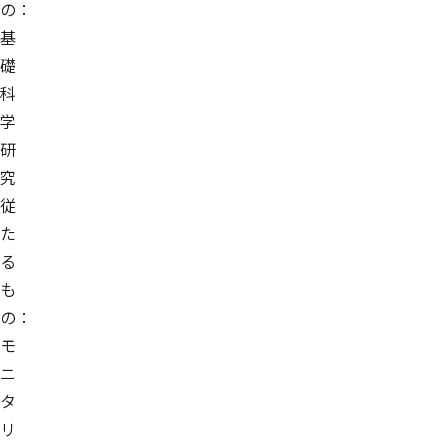
の：
基
礎
科
学
研
究
従
た
る
も
の：
モ
ニ
タ
リ