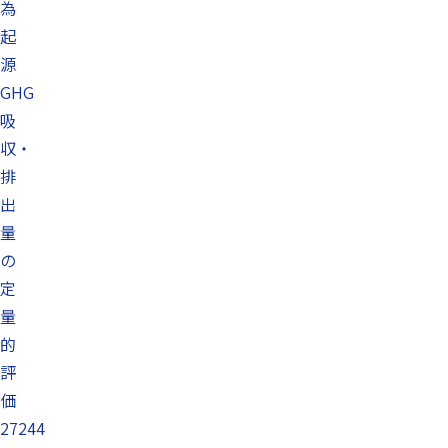
為
起
源
GHG
吸
収・
排
出
量
の
定
量
的
評
価
27244