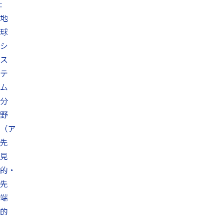
:
地
球
シ
ス
テ
ム
分
野
（ア
先
見
的・
先
端
的