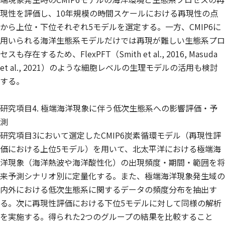
現性を評価し、10年規模の時間スケールにおける再現性の点
から上位・下位それぞれ5モデルを選定する。一方、CMIP6に
用いられる海洋生態系モデルだけでは再現が難しい生態系プロ
セスも存在するため、FlexPFT（Smith et al., 2016, Masuda
et al., 2021）のような細胞レベルの生理モデルの活用も検討
する。
研究項目4. 極端海洋現象に伴う低次生態系への影響評価・予
測
研究項目3において選定したCMIP6炭素循環モデル（再現性評
価における上位5モデル）を用いて、北太平洋における極端海
洋現象（海洋熱波や海洋酸性化）の出現頻度・期間・範囲を将
来予測シナリオ別に定量化する。また、極端海洋現象発生域の
内外における低次生態系に関するデータの頻度分布を抽出す
る。次に再現性評価における下位5モデルに対して同様の解析
を実施する。得られた2つのグループの結果を比較すること