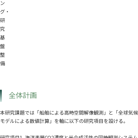
ン
グ・
研
究
基
盤
整
備
全体計画
本研究課題では「船舶による高時空間解像観測」と「全球気候
モデルによる数値計算」を軸に以下の研究項目を設ける。
研究項目1. 海洋表層CO2濃度と光合成活性の同時観測システム