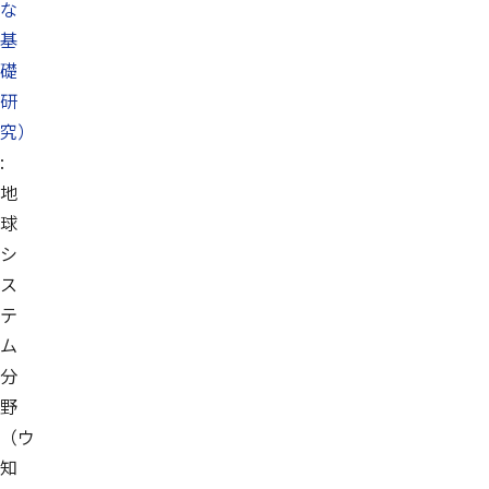
な
基
礎
研
究）
:
地
球
シ
ス
テ
ム
分
野
（ウ
知