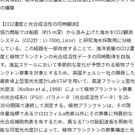
の構築
【CO2濃度と光合成活性の同時観測】
協力商船では船底（約5 m深）から汲み上げた海水をCO2観測
システム（CO2計：LI-7000, Licor）と研究海水採取用に分岐
している。この経路を一部改修することで、海洋表層のCO2濃
度と植物プランクトンの光合成活性データの同時取得を目指
す。海盆スケールにおいて季節的な変化が予想される植物プラ
ンクトン群集を対象とするため、英国チェルシー社の開発した
最新卓上型蛍光光度計LabSTAFを用いて、高速フラッシュ蛍光
光度法（Kolber et al., 1998）によって植物プランクトン群集
の光合成系II（PSII）パラメータ（光合成活性データ）を20-
30分間隔で連続して測定する。植物プランクトンは、その現
存量指標であるクロロフィルa色素以外にその群集に特異的な
光合成補助色素を有するため、異なる7つの励起波長を照射可
能な同蛍光光度計によって、植物プランクトンの群集構造と光