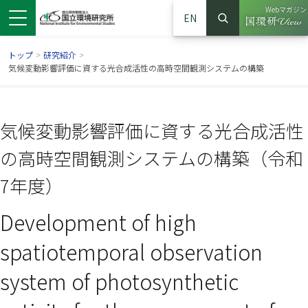
Webマガジン
EN
検索
（別ウイン
サイト内検索
トップ
>
研究紹介
>
気候変動影響評価に資する光合成活性の高時空間観測システムの構築
気候変動影響評価に資する光合成活性
の高時空間観測システムの構築（令和
7年度）
Development of high
ンドウで開きます）
ウインドウで開きます）
別ウインドウで開きます）
spatiotemporal observation
system of photosynthetic