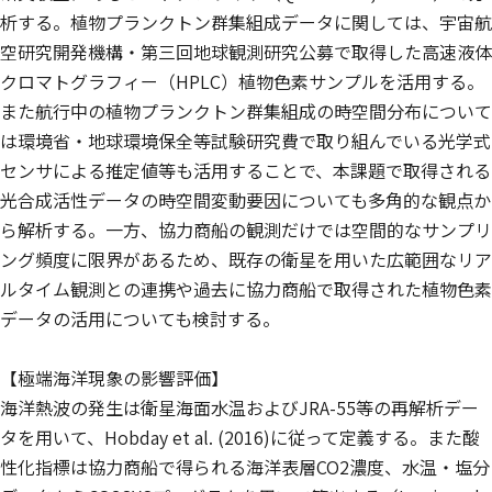
析する。植物プランクトン群集組成データに関しては、宇宙航
空研究開発機構・第三回地球観測研究公募で取得した高速液体
クロマトグラフィー（HPLC）植物色素サンプルを活用する。
また航行中の植物プランクトン群集組成の時空間分布について
は環境省・地球環境保全等試験研究費で取り組んでいる光学式
センサによる推定値等も活用することで、本課題で取得される
光合成活性データの時空間変動要因についても多角的な観点か
ら解析する。一方、協力商船の観測だけでは空間的なサンプリ
ング頻度に限界があるため、既存の衛星を用いた広範囲なリア
ルタイム観測との連携や過去に協力商船で取得された植物色素
データの活用についても検討する。
【極端海洋現象の影響評価】
海洋熱波の発生は衛星海面水温およびJRA-55等の再解析デー
タを用いて、Hobday et al. (2016)に従って定義する。また酸
性化指標は協力商船で得られる海洋表層CO2濃度、水温・塩分