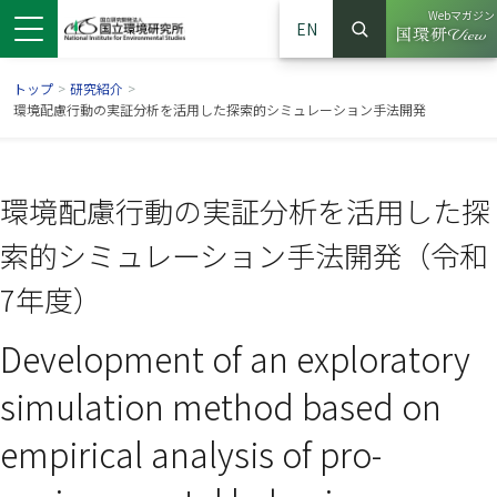
Webマガジン
EN
検索
（別ウイン
サイト内検索
トップ
>
研究紹介
>
環境配慮行動の実証分析を活用した探索的シミュレーション手法開発
環境配慮行動の実証分析を活用した探
索的シミュレーション手法開発（令和
7年度）
Development of an exploratory
ンドウで開きます）
ウインドウで開きます）
別ウインドウで開きます）
simulation method based on
empirical analysis of pro-