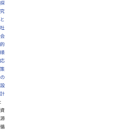
探
究
と
社
会
的
順
応
策
の
設
計
:
資
源
循