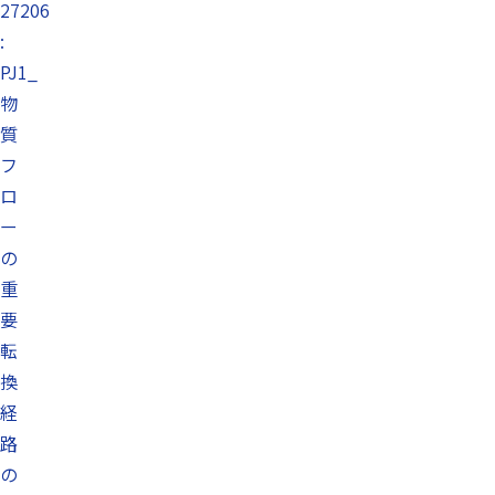
27206
:
PJ1_
物
質
フ
ロ
ー
の
重
要
転
換
経
路
の