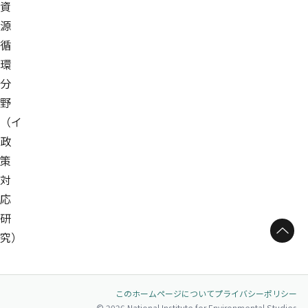
資
源
循
環
分
野
（イ
政
策
対
応
研
ページトップへ
究）
このホームページについて
プライバシーポリシー
© 2026 National Institute for Environmental Studies