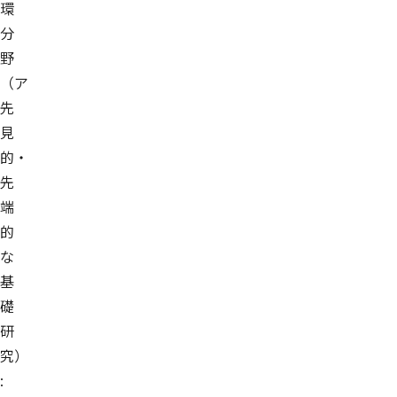
環
分
野
（ア
先
見
的・
先
端
的
な
基
礎
研
究）
: