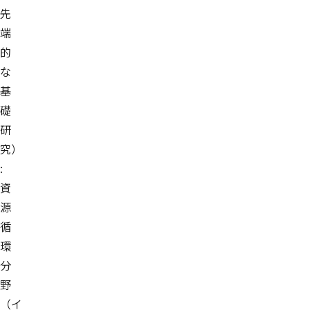
先
端
的
な
基
礎
研
究）
:
資
源
循
環
分
野
（イ