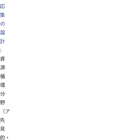
応
策
の
設
計
:
資
源
循
環
分
野
（ア
先
見
的・