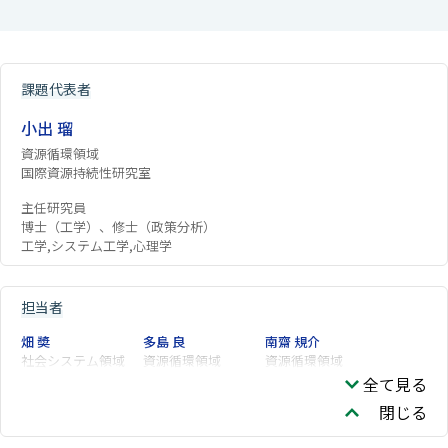
課題代表者
小出 瑠
資源循環領域
国際資源持続性研究室
主任研究員
博士（工学）、修士（政策分析）
工学,システム工学,心理学
担当者
畑 奬
多島 良
南齋 規介
社会システム領域
資源循環領域
資源循環領域
全て見る
閉じる