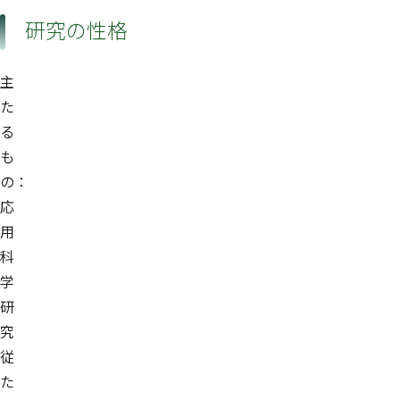
研究の性格
主
た
る
も
の：
応
用
科
学
研
究
従
た