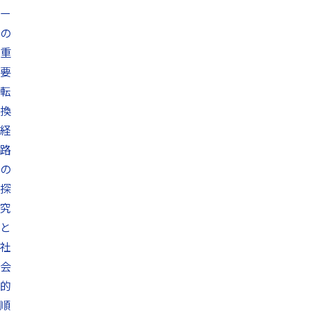
ー
の
重
要
転
換
経
路
の
探
究
と
社
会
的
順