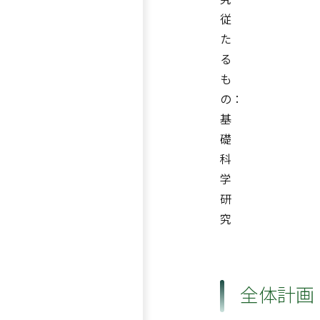
従
た
る
も
の：
基
礎
科
学
研
究
全体計画