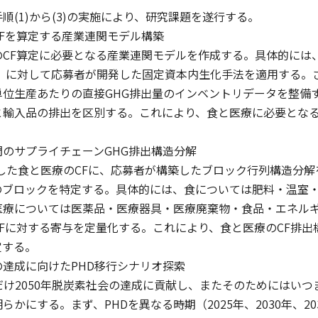
順(1)から(3)の実施により、研究課題を遂行する。
Fを算定する産業連関モデル構築
CF算定に必要となる産業連関モデルを作成する。具体的には、
版）に対して応募者が開発した固定資本内生化手法を適用する。
位生産あたりの直接GHG排出量のインベントリデータを整備す
と輸入品の排出を区別する。これにより、食と医療に必要となる
のサプライチェーンGHG排出構造分解
定した食と医療のCFに、応募者が構築したブロック行列構造分
のブロックを特定する。具体的には、食については肥料・温室
医療については医薬品・医療器具・医療廃棄物・食品・エネル
Fに対する寄与を定量化する。これにより、食と医療のCF排出
定する。
達成に向けたPHD移行シナリオ探索
だけ2050年脱炭素社会の達成に貢献し、またそのためにはい
かにする。まず、PHDを異なる時期（2025年、2030年、203