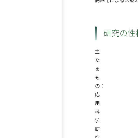
⾼齢化による医療の
研究の性
主
た
る
も
の：
応
用
科
学
研
究