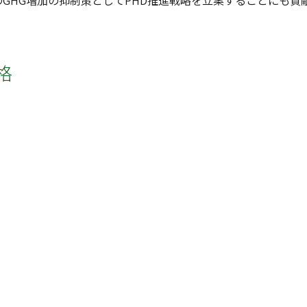
GHG増加の抑制策としてPHD推進戦略を⽴案することにも貢
格