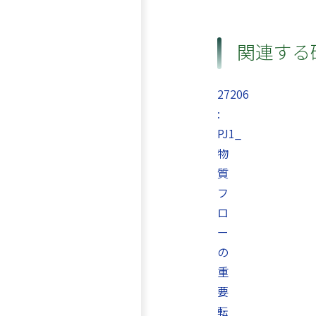
関連する
27206
:
PJ1_
物
質
フ
ロ
ー
の
重
要
転