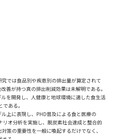
研究では⾷品別や疾患別の排出量が算定されて
⾷改善が持つ真の排出削減効果は未解明である。
デルを開発し、⼈健康と地球環境に適した⾷⽣活
ることである。
デル上に表現し、PHD普及による⾷と医療の
シナリオ分析を実施し、脱炭素社会達成と整合的
出対策の重要性を⼀般に喚起するだけでなく、