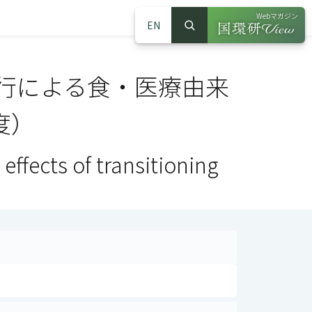
Webマガジン
EN
検索
（別ウインドウで
サイト内検索
行による食・医療由来
度）
effects of transitioning