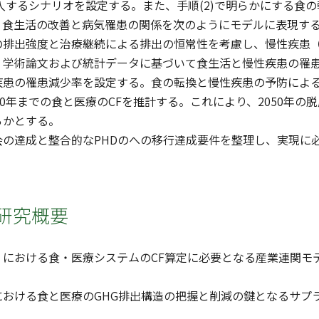
導入するシナリオを設定する。また、手順(2)で明らかにする
、食生活の改善と病気罹患の関係を次のようにモデルに表現す
の排出強度と治療継続による排出の恒常性を考慮し、慢性疾患
。学術論文および統計データに基づいて食生活と慢性疾患の罹患
疾患の罹患減少率を設定する。食の転換と慢性疾患の予防によ
50年までの食と医療のCFを推計する。これにより、2050年の
らかとする。
会の達成と整合的なPHDのへの移行達成要件を整理し、実現に
研究概要
）における食・医療システムのCF算定に必要となる産業連関モ
。
における食と医療のGHG排出構造の把握と削減の鍵となるサプ