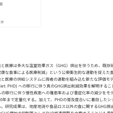
室
工学
⾷と医療は多⼤な温室効果ガス（GHG）排出を伴うため、既存
健康な⾷事による医療削減」という公衆衛⽣的な連動を捉えた
⾷と医療の供給システムに両者の連動を組み込む新たな評価モ
ealth diet: PHD) への移⾏に伴う真のGHG排出削減効果を解明す
への移⾏に伴う慢性疾患への罹患率および重症化率の減少をモ
050年まで定量化する。加えて、PHDの普及度合いに着⽬した
る。研究成果は、地産地消や⾷品ロス以外の⾷に関するGHG排