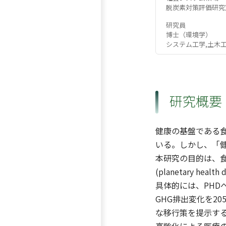
脱炭素対策評価研究
研究員
博士（環境学）
システム工学,土木
研究概要
健康の基盤である
いる。しかし、「
本研究の⽬的は、
(planetary h
具体的には、PHD
GHG排出変化を2
な移⾏策を提⽰す