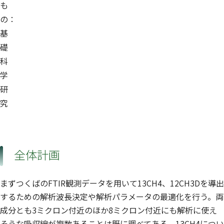
も
の：
基
礎
科
学
研
究
全体計画
まずつくばのFTIR観測データを用いて13CH4、12CH3Dを導出
するための解析波長決定や解析パラメータの最適化を行う。両
成分とも3ミクロン付近のほか8ミクロン付近にも解析に使え
そうな吸収線が複数あることは既に調べてある。13CH4につい