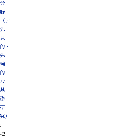
分
野
（ア
先
見
的・
先
端
的
な
基
礎
研
究）
:
地