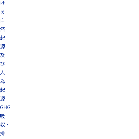
け
る
自
然
起
源
及
び
人
為
起
源
GHG
吸
収・
排