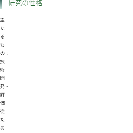
研究の性格
主
た
る
も
の：
技
術
開
発・
評
価
従
た
る