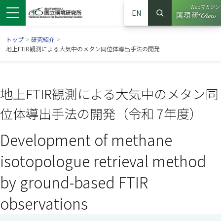
Webマガジン
EN
検索
（別ウイン
サイト内検索
トップ
>
研究紹介
>
地上FTIR観測による大気中のメタン同位体導出手法の開発
地上FTIR観測による大気中のメタン同
位体導出手法の開発（令和 7年度）
Development of methane
isotopologue retrieval method
ンドウで開きます）
ウインドウで開きます）
別ウインドウで開きます）
by ground-based FTIR
observations