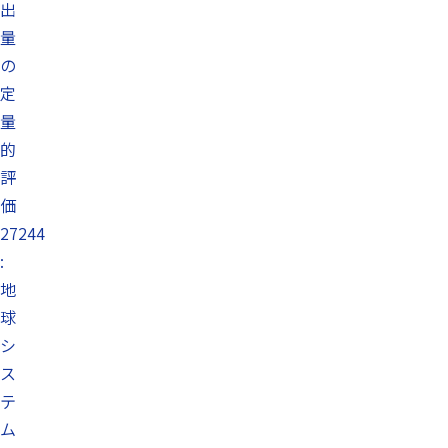
出
量
の
定
量
的
評
価
27244
:
地
球
シ
ス
テ
ム