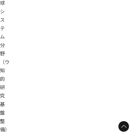
球
シ
ス
テ
ム
分
野
（ウ
知
的
研
究
基
盤
整
備）