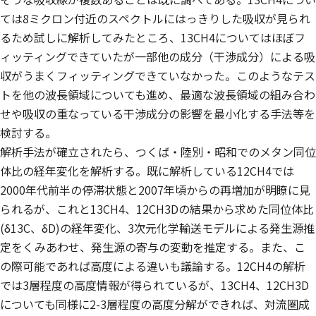
ては8ミクロン付近のスペクトルにはっきりした吸収が見られ
るため試しに解析してみたところ、13CH4についてはほぼフ
ィッティングできていたが一部他の成分（干渉成分）による吸
収がうまくフィッティングできていなかった。このようなテス
トを他の波長領域についても進め、最適な波長領域の組み合わ
せや吸収の重なっている干渉成分の影響を最小化する手法等を
検討する。
解析手法が確立されたら、つくば・陸別・昭和でのメタン同位
体比の経年変化を解析する。既に解析している12CH4では
2000年代前半の停滞状態と2007年頃からの再増加が明瞭に見
られるが、これと13CH4、12CH3Dの結果から求めた同位体比
(δ13C、δD)の経年変化、3次元化学輸送モデルによる発生源推
定をくみあわせ、発生源の寄与の変動を推定する。また、こ
の際可能であれば高度による違いも議論する。12CH4の解析
では3層程度の高度情報が得られているが、13CH4、12CH3D
についても同様に2-3層程度の高度分解ができれば、対流圏成